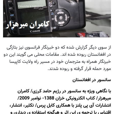
از سوی دیگر گزارش شده که دو خبرنگار فرانسوی نیز بتازگی
در افغانستان ربوده شده اند. مقامات محلی می گویند اين دو
خبرنگار همراه به مترجمان خود در مسیر راه ولایت کاپیسا
مورد حمله قرار گرفته و ربوده شدند.
سانسور در افغانستان
با نگاهی ویژه به سانسور در رژيم حامد کرزی/ کامران
میرهزار/ کتاب الکترونیکی خزان 1388- نوامبر 2009/
انتشارات آی پی پلنز با همکاری کابل پرس/ تکثیر، انتشار،
اقتباس يا ترجمه ی این اثر و هرگونه استفاده ی دیداری و