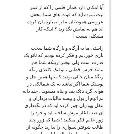
آیا امکان دارد همان فلمی را که از قمر
ثبت نموده اید که قوت های شما محفل
عروسی هموطنان ما را بمباردمان کرده
اند هم به نمایش بگذارید ؟ اینکه کار
مشکلی نیست !
راستی ما به آرگاه و بارگاه شما سخت
بازی خوردیم و فکر کرده بودیم که ناتو یک
قدرت است ولی بیخبر ازینکه شما هم
مانند خرس قطبی ، لوفتک کاغذی رنگه
رنگۀ میان خالی بودید که تنها همین جل و
پوستک شما اگر نباشد به یک شمالکی در
هوای گرد باتک پف و پناه میشوید . چند دانه
بم اتوم از پول و پیسه مالیات پردازان و
عقل یهودیان جور کرده اید که در نگهداری
آن صد تا غار موش ساخته اید و خود را
زور عالم فکر میکنید ! شما که زور چند
طالب شوفتر نصواری را ندارید چگونه از
زور رستم و داستان الف لیلی برای ما