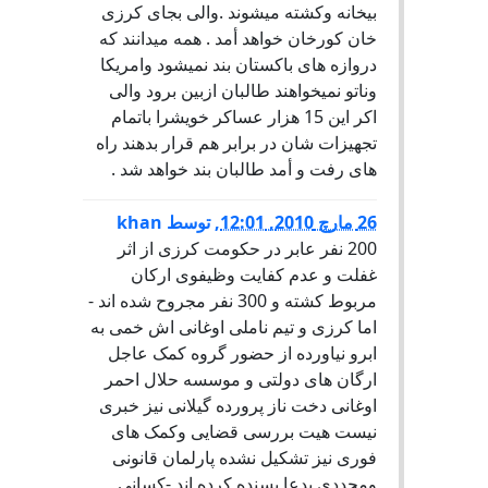
بيخانه وكشته ميشوند .والى بجاى كرزى
خان كورخان خواهد أمد . همه ميدانند كه
دروازه هاى باكستان بند نميشود وامريكا
وناتو نميخواهند طالبان ازبين برود والى
اكر اين 15 هزار عساكر خويشرا باتمام
تجهيزات شان در برابر هم قرار بدهند راه
هاى رفت و أمد طالبان بند خواهد شد .
26 مارچ 2010, 12:01
,
توسط
khan
200 نفر عابر در حکومت کرزی از اثر
غفلت و عدم کفایت وظیفوی ارکان
مربوط کشته و 300 نفر مجروح شده اند -
اما کرزی و تیم ناملی اوغانی اش خمی به
ابرو نیاورده از حضور گروه کمک عاجل
ارگان های دولتی و موسسه حلال احمر
اوغانی دخت ناز پرورده گیلانی نیز خبری
نیست هیت بررسی قضایی وکمک های
فوری نیز تشکیل نشده پارلمان قانونی
ومجددی بدعا پسنده کرده اند -کسانی