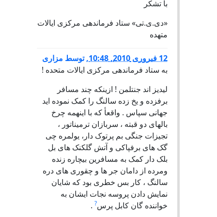
با تشکر
«دی.ی.تی» ستاد فرماندهی مرکزی ایالات
متهده
12 فبروری 2010, 10:48
,
توسط
مزاری
به ستاد فرماندهی مرکزی ایالات متحده !
لیدیز اند جنتلمن ! ازینکه چند مسافر
برفزده و یخ زده سالنگ را کمک نموده اید
جهانی سپاس . واقعأ که با اینهمه چرخ
بالهای دو قبته ، سربازان ترمیناتور ،
تجیزات جنگی بم پرتوک دار، یولمره چی
گک های برفپاکی و آتش گلکنک های بل
بلک دار کمک به مسافرین بیچاره زنده
ومرده از دامان جر ها و چقوری های دره
سالنگ ، کار بس خطری بود که شایان
نمایش دادن پروسه نجات ایشان به
?
خواننده گان کابل پرس
.