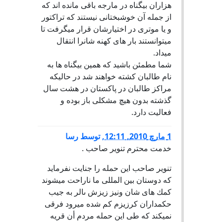
هزاران بیگناه در مارجه باقی مانده اند که
از جمله آن خوشبختانی نیستند که تراکتور
و یا موتری در اختیارشان قرار میگرفت تا
میتوانستند بار های کهنه شانرا انتقال
میداد.
شما مطمئن باشید که همین بیگناه ها به
نام طالبان کشته خواهند شد در حالیکه
مراکز طالبان در پاکستان در هشت سال
گذشته بدون هیچ مشکلی باز بوده و
فعالیت دارد.
1 مارچ 2010, 12:11
,
توسط
رسا
خدمت محترم تنوير صاحب .
تنوير صاحب اين حمله را جنايت نفرمايد
كه دوستان بين المللى ما ناراحت ميشوند
كمك هاى شان ونيز زيزش ىالر به جيب
حكمداران كرزيزم كم شده ميرود فرقى
نميكند كه طى اين حمله مردم أن قريه