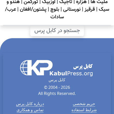
ملیت ها
|
هزاره
|
تاجیک
|
اوزبیک
|
تورکمن
|
هندو و
سیک
|
قرقیز
|
نورستانی
|
بلوچ
|
پشتون/افغان
|
عرب/
سادات
جستجو در کابل پرس
کابل پرس
© 2004 - 2026
All Rights Reserved.
حریم شخصی
درباره کابل پرس
شرایط استفاده
تماس و همکاری