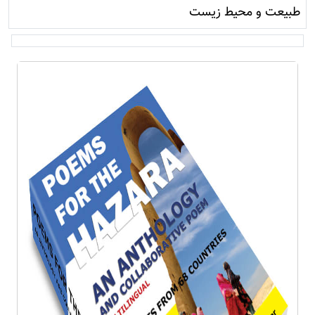
طبیعت و محيط زيست