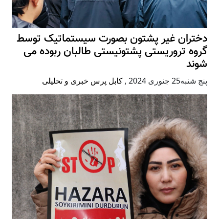
دختران غیر پشتون بصورت سیستماتیک توسط
گروه تروریستی پشتونیستی طالبان ربوده می
شوند
پنج شنبه25 جنوری 2024
,
کابل پرس خبری و تحلیلی