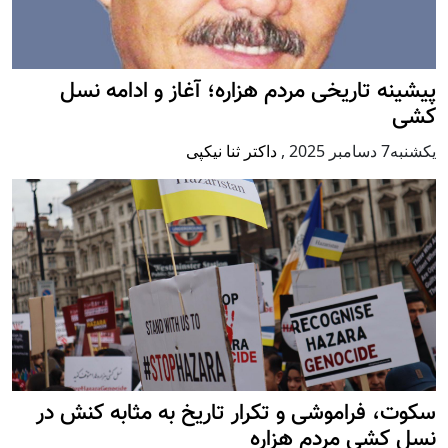
پيشينه تاريخی مردم هزاره؛ آغاز و ادامه نسل
کشی
يكشنبه7 دسامبر 2025
,
داکتر ثنا نیکپی
سکوت، فراموشی و تکرار تاريخ به مثابه کنش در
نسل کشی مردم هزاره