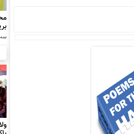
محف
بری
سه شنبه4
ول
پا