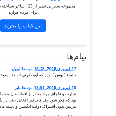
مجموعه شعر بی نظیر از 125 
برای مردم هزاره
این کتاب را بخرید
پيام‌ها
17 فبروری 2010, 18:18
,
توسط
اپریل
حتماء (
بوس
) بوده که اوو طرف انداخته سوختا
18 فبروری 2010, 13:51
,
توسط
بابر
تجارت و قاچاق مواد مخدر از افغانستان معامله
بود که فکر شود چند قاچاقبر افغانی حتی در دا
بیزنس بدون اشتراک دولت انگلیس و دسته های