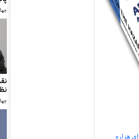
چهار شنب
نق
نظ
چهار شنب
ای هزاره