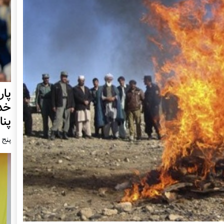
خدا
پنا
پنج شنبه9