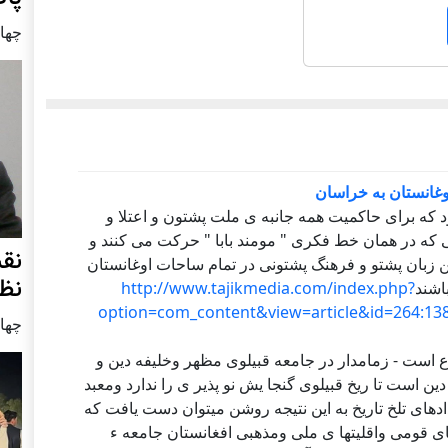
چهار شنب
اوغانستان به خراسان
 که برای حاکمیت همه جانبه ی ملت پشتون و اعتلا و
که در همان خط فکری " مومند بابا " حرکت می کنند و
نق
بان پشتو و فرهنگ پشتونی در تمام ساحات اوغانستان
نظ
اشند
http://www.tajikmedia.com/index.php?
option=com_content&view=article&id=264:138
چهار شنب
ع است - زمامدار در جامعه قبیلوی مظهر وخلیفه دین و
ن است تا ریخ قبیلوی گنجا یش نو پذیر ی را ندارد ومعبد
دادهای تلخ تاریخ به این نتیجه روشن میتوان دست یافت که
 قومی واقلیتها ی ملی ومذهبی افغانستان جامعه ء