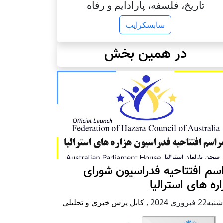
تاریخ، فلسفه، پارادایم و رفاه
سابسکرایب
در همین بخش
سم افتتاحیه فدراسیون شورای
ره های استرالیا
2 فبروری 2024
,
کابل پرس خبری و تحلیلی