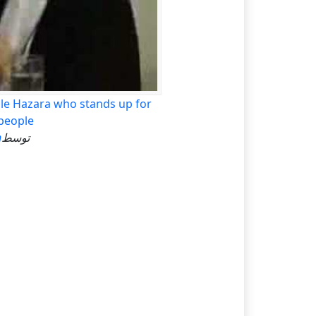
ble Hazara who stands up for
 people
توسط
n