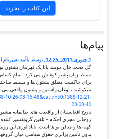
این کتاب را بخرید
پيام‌ها
1 جنوری 2011, 12:25
,
توسط
باآمد تغییرنام 
گل محمد خان مومند بابا یک قهرمان پشتون بود
تسلط زبان پشتو کوشش می کرد . تمام کسانی 
برای حاکمیت مطلق پشتون ها و مسلط ساختن ز
میکوشند ، اوغان راستین و پشتون واقعی می ب
8-10-26-08-16-48&catid=50:1388-12-21-
23-00-40
تاریخ افغانستان از واقعیت های ظالمانه مشبو
روحانی مجری احکام – تلقین گروتفسیر کننده دی
کهنه ها و مدفن نو ها است. بایاد آوری این روی
بدون تأمین برابری حقوق سیاسی میان گروههای