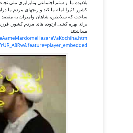
بلادیده ما از ستم اجتماعی ونابرابری ملی نج
کشور کثیرا لملة ما کند و رنجهای مردم ما درا
ساخت که سلاطین، شاهان وامیران به مقصد جا
برای بهره کشی ازتوده های مردم کشور، فرزن
میداشتند
atleAameMardomeHazaraVaKochiha.htm
7rUR_A8Rw&feature=player_embedded