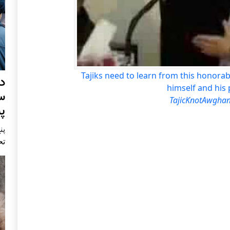
Tajiks need to learn from this honora
د
himself and his
س
TajicKnotAwgha
پ
پنج 
تح