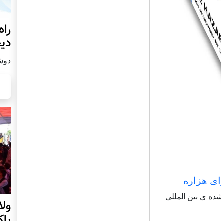
راه
دیج
دوشنبه19
ای هزاره
شاعر شناخته شده ی بین المللی
ول
پا