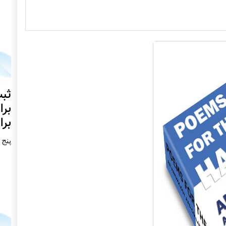
ثبت
برا
برا
پنج شنبه2