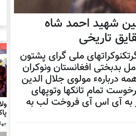
ین شهید احمد شاه
ایق تاریخی
گرتکنوکراتهای ملی گرای پشتون
مل بدبختی افغانستان ونوکران
همه دربارهء مولوی جلال الدین
خوست تمام تانکها وتوپهای
یز به آی اس آی فروخت لب به
ول
پا
چهار شنب