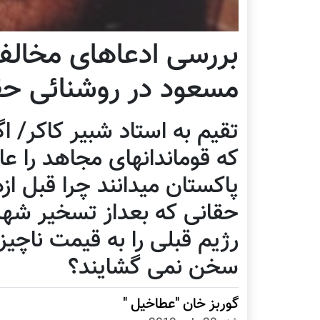
بررسی ادعاهای مخالف
مسعود در روشنائی حق
تقیم به استاد شبیر کاکر/ ا
که قوماندانهای مجاهد را عا
پاکستان میدانند چرا قبل از
حقانی که بعداز تسخیر شهر
رژیم قبلی را به قیمت ناچ
سخن نمی گشایند؟
گوربز خان "عطاخیل "