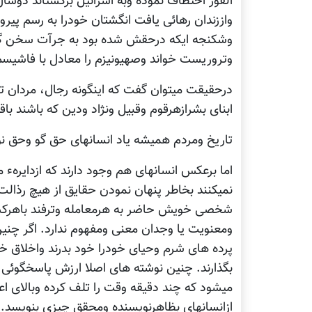
الفور اختطاف نموده وبه اسرائیل برگشتاند دو
واززندان رهائی یافت انگشتان خودرا به رسم پیرو
وشکنجه ایکه درحقش شده بود به جرآت سخن گ
وتروریست خواند وصهیونیزم را معادل با فاشیسم 
درحقیقت میتوان گفت که اینگونه رجال، مردان تا
ابنای بشرازهرقوم وقبیل ونژاد ودین که باشند با
تاریخ ومردم همیشه یاد انسانهای حق گو وحق نوی
اما برعکس انسانهای هم وجود دارند که ازدایر
نمیکنند بخاطر پنهان نمودن حقایق از هیچ رذالت 
شخصی خویش حاضر به هرمعامله وترفند باهرکس
ومعنویت یا وجدان معنی ومفهوم ندارد. اگر چنین 
پرده های شرم وحیای خودرا خود بدرند واخلاق خا
بگذارند. چنین نوشته های اصلا ارزش پاسخگوئی ر
میشود که چند دقیقه وقت را تلف کرده وبالای 
ازانسانهای بظاهرنویسنده ومحقق چیزی بنویسد. ز