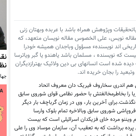
تحقیقات وپژوهش همراه باشد با عربده وبهتان زنی
 مقاله نویس، علی الخصوس مقاله نویسان متعهد، که
تاریخی اند نویسندهء مسؤول وباجدان همیشه خودرا
ست که نویسنده ، مسلمان باشد یاهندو یا گبر ویاترسا
نق
دیده شده است انسانهای بی دین ولائیک بهترازدیگران
نظ
تبعید را بجان خریده اند.
چهار شنب
یکی هم اندری سخاروف فیریک دان معروف اتحاد
ریا را بخاطرمخالفتش با حضور نظامی قوای شوروی سابق
نگذشت.برای آخرین بار، وی در زمان گرباچف بار دیگر
فروپاشی شوروی سابق وبالاخره تمام بلوک وارسا
م ویننو مرده خای فزیکدان اسرائیلی است که بیست
ل پرده برداشت که به تعقیب آن، سازمان موساد وی را علی