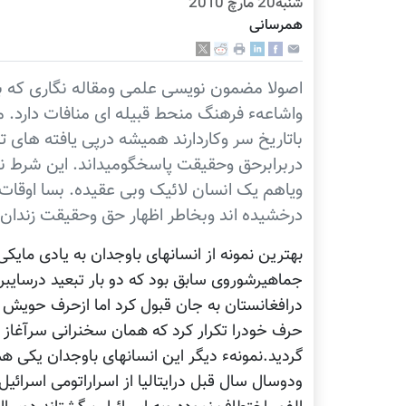
شنبه20 مارچ 2010
همرسانی
اصولا مضمون نویسی علمی ومقاله نگاری که با
واشاعهء فرهنگ منحط قبیله ای منافات دارد.
باتاریخ سر وکاردارند همیشه درپی یافته های 
دربرابرحق وحقیقت پاسخگومیداند. این شرط نی
ویاهم یک انسان لائیک وبی عقیده. بسا اوقات 
درخشیده اند وبخاطر اظهار حق وحقیقت زندان و
بهترین نمونه از انسانهای باوجدان به یادی ما
جماهیرشوروی سابق بود که دو بار تبعید درسایب
درافغانستان به جان قبول کرد اما ازحرف حویش 
حرف خودرا تکرار کرد که همان سخنرانی سرآغاز 
گردید.نمونهء دیگر این انسانهای باوجدان یکی ه
ودوسال سال قبل درایتالیا از اسراراتومی اسرائی