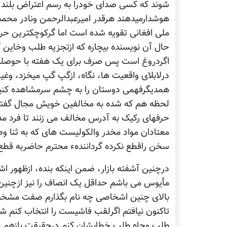
شوند که کسی صدای خودرا به رسم اعتراض بلند نکن
هوشدارمیدهند هرقدر امیرعبدالرحمن ونادر م
ملی افغانی تقویه شده است اما گرکوچکترین ح
حال آن نویسنده بیچاره که ازتجزیه طلب وخاین 
اگردروغ است پس صرف برای یک هفته با حوصله
درلابلای واقعیت ها، نگاه، ازگپ گپ میخزد، وغیر
همدیگرفهمی دوستان را به چشم سرمشاهده کنید. چ
لحظه هم که شده به مخالفین خویش مجال گفتن ر
حرفهای رکیک به آدرس مخالف می زنند تا فرد مذ
معتادان مواد مخدر والکولیست های که به ثنا و
سخن راقطع نکرده گردانندهء محترم حاضربه قط
درچنین آشفته بازار، ضمن اینکه بنده، ازظهور ا
مأیوس می باشم حداقل یک انصاف را نیز ازچنین 
بالای چنین اشخاصی چه نام بگذارم صفت مشخص ک
تاکنون نیافتم اگرلقب فاشیست را انتخاب کنم ش
طلب وجاه طلب خطابشان کنم درحقیقت بازهم بر 