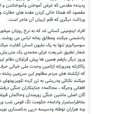
پدیدهء مقدس که غرض آموختن وآموختاندن و اظه
مقصود که همانا خالی کردن عقده های حقارت وک
ورذالت دیگری که قلم ازبیان آن عاجز است.
افراد اینچنینی کسانی اند که به نرخ روزنان میخو
یادشمنی میکنند ومطابق زمانه لباس می پوشند. 
سوسیالیزم تنها به یک ملیون انسان کفایت میکنند 
شعار تطبیق شریعت غرای محمدی یک مترریش گذ
وروز دیگر بازهم همین ها پیش قراولان نظام لیب
رئاکارانه ومزورانه ازتامین وحدت ملی خیالی حرف 
که ازکشته های مردم مظلوم این سرزمین پشته ها 
میکنند نکتائی ودریشی به تن کرده تلویزیونه
افغانی وجرگه ، محاکمهء جنایتکاران جنگی درفشان
گان اصلی ماشین جنگی زورمندان وحاکمان قبیله
بخاطراستمرار وادامهء حکومت تگ قومی شب وروز،ک
وبه هزاران توطئه ودسیسه درپی بدنامسازی نویسن