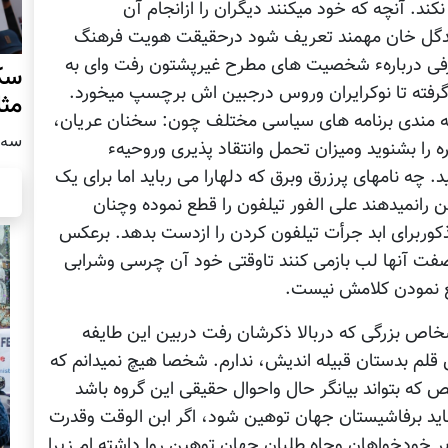
د. آنچه که خود میکنند دیگران را ازانجام آن
حمدگل خان مهمند تعریف شود درحقیقت هویت فرهنگ
رفی دربارهء شخصیت های مطرح غیرپشتون رفت وای به
سکو
گرفته تا نوکرایران وروس درجبین اش برچسپ میخورد.
مث
 مندی برنامه های سیاسی مختلف چون: سخنان عریان،
سه شنبه
ه را بشنوید ومیزان تحمل وانتقاد پذیری وروحیهء
ه نامهای پرزرق وبرق که دلهارا می رباید اما برای یک
انمیدهند علی الفور تیلفون را قطع نموده وچنان
کوربرای ابد جرأت تیلفون کردن را ازدست بدهد. برعکس
صفت آنها لب بازمی کنند تاوقتی خود آن چرسی وشرابی
ع نمودن کلامش نیست.
شخاص بزرگی که دربالا ذکرشان رفت دربین این طایفه
قلم بدستان قبیله اندیش، ندارم. شخصا هیچ نمیدانم که
ه بتواند بیانگر حال واحوال حقیقی این گروه باشد
اید برفاشیستان جهان توهین شود، اگر ابن الوقت وقدرت
خودخواهان وجاه طلبان جهان توهین روا داشته ام زیرا