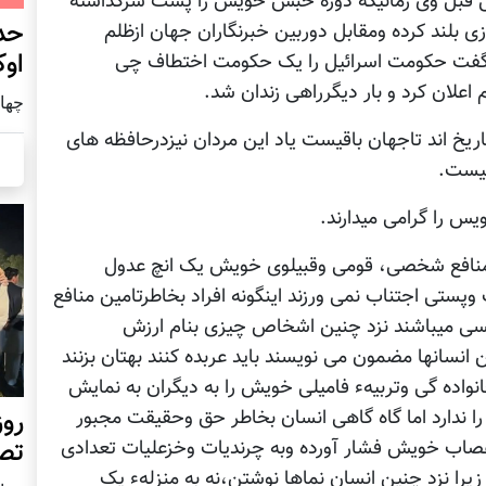
سال قبل وی زمانیکه دوره حبس خویش را پشت سرگذاشته
حد
زی بلند کرده ومقابل دوربین خبرنگاران جهان ازظلم
اوک
فت حکومت اسرائیل را یک حکومت اختطاف چی
اعلان کرد و بار دیگرراهی زندان شد.
چهار شنب
ریخ اند تاجهان باقیست یاد این مردان نیزدرحافظه های
قیست.
س را گرامی میدارند.
هء منافع شخصی، قومی وقبیلوی خویش یک انچ عدول
وپستی اجتناب نمی ورزند اینگونه افراد بخاطرتامین منافع
ی میباشند نزد چنین اشخاص چیزی بنام ارزش
انسانها مضمون می نویسند باید عربده کنند بهتان بزنند
نواده گی وتربیهء فامیلی خویش را به دیگران به نمایش
روز
ا ندارد اما گاه گاهی انسان بخاطر حق وحقیقت مجبور
تص
اعصاب خویش فشار آورده وبه چرندیات وخزعلیات تعدادی
یرا نزد چنین انسان نماها نوشتن،نه به منزلهء یک