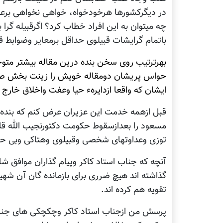
در دیگرکشورها هرخودخواه، خواهی نخواهی بر
چه میتوان به این افراد خطاب کرد؟ اگرقبیله گرا 
باتمام گرایشات قبیلوی حداقل برمعایر وضوابط ق
بهرترتیب روی سخن بنده درین مقاله بیشتر متوج
حواس پریشان دومقاله خویش را زینت بخش صفحه
ایشان که واقعا ازدایرهء حیا وعفت واخلاق خارج 
قبل ازهمه خدمت این عزیران عرض کنم که بنده ع
مسعود را بعدازسقوط حکومت دکتورنجیب الله قابل 
توزی وعداوتهای شخصی وقبیلوی وهتاکی وبی حیائ
آنچه که جناب استاد کاکر وپیام گذاران موافق 
گذاشته اند هیچ ضرری برای بازمانده گان آن شهی
تقویه هم کرده اند.
پرسش من ازجناب استاد کاکر وچکچکی های جن