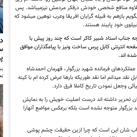
علاوه منافع شخصی خودش درفکر مردمش نیزمیباشد. پس
بگویم بازهم به قبیله گرایان افریقا وعرب توهین میشود که
بیلوی خود پایبند هستند.
ه جناب استاد شبیر کاکر است که چند روز پیش با
د
 انترنتی کابل پرس ساخت ونیز با پیامگذاران موافق
س
شده اند.
پ
پنج 
ملکردهای فرمانده شهید بزرگوار، قهرمان احمدشاه
تح
نقد میدانم اما نقد طوریکه بارها عرض کرده ام با کینه
ی وجعل نمودن تاریخ کاملا فرق دارد.
شان تحریر داشته اند درست اصلیت خویش را به نمایش
د بزرگوار متوجه نشده است بلکه برعکس مواضع آنهارا
اب شان این است که چرا ازین حقیقت چشم پوشی