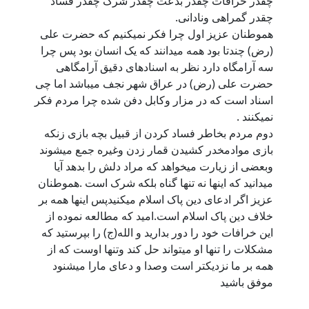
چقدر خرافات چقدر بدعت چقدر شرک چقدر فساد
چقدر گمراهی ونادانی.
هموطنان عزيز اول چرا فکر نميکنيم که حضرت علی
(رض) چندتا بود همه ميدانند که يک انسان بود پس چرا
سه آرامگاه دارد نظر به اسنادهای دقيق آرامگاهی
حضرت علی (رض) در عراق شهر نجف ميباشد اما چی
اسناد است که در مزار وکابل دفن شده چرا مردم فکر
نميکنند .
دوم مردم بخاطر فساد کردن از قبيل بچه بازی زنکه
بازی موادمخدر کشيدن قمار زدن وغیره جمع ميشوند
وبعضی از زيارت ميخواهد که مراد دلش را بدهد آیا
ميدانيد که اینها نه تنها گناه بلکه شرک است .هموطنان
عزیز اگر ادعای دین پاک اسلام میکنیدپس اینها همه بر
خلاف دین پاک اسلام است.امید که مطالعه نموده از
این خرافات خود را دور بدارید و الله(ج) را بپرستید که
مشکلات را تنها او میتواند حل کند وتنها اوست که از
همه بر ما نزدیکتر است وصدا و دعای مارا میشنود
موفق باشيد