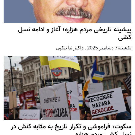
پيشينه تاريخی مردم هزاره؛ آغاز و ادامه نسل
کشی
يكشنبه7 دسامبر 2025
,
داکتر ثنا نیکپی
سکوت، فراموشی و تکرار تاريخ به مثابه کنش در
نسل کشی مردم هزاره