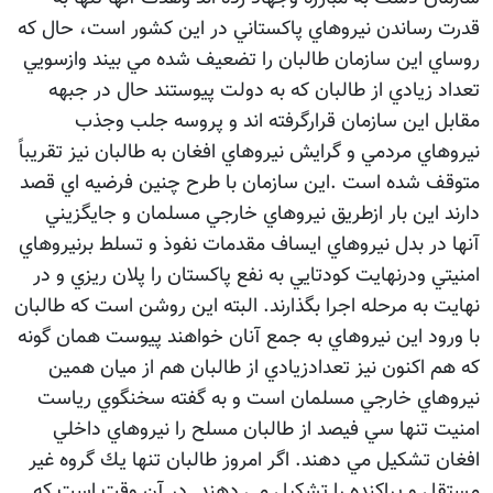
قدرت رساندن نيروهاي پاكستاني در اين كشور است، حال كه
روساي اين سازمان طالبان را تضعيف شده مي بيند وازسويي
تعداد زيادي از طالبان كه به دولت پيوستند حال در جبهه
مقابل اين سازمان قرارگرفته اند و پروسه جلب وجذب
نيروهاي مردمي و گرايش نيروهاي افغان به طالبان نيز تقريباً
متوقف شده است .اين سازمان با طرح چنين فرضيه اي قصد
دارند اين بار ازطريق نيروهاي خارجي مسلمان و جايگزيني
آنها در بدل نيروهاي ايساف مقدمات نفوذ و تسلط برنيروهاي
امنيتي ودرنهايت كودتايي به نفع پاكستان را پلان ريزي و در
نهايت به مرحله اجرا بگذارند. البته اين روشن است كه طالبان
با ورود اين نيروهاي به جمع آنان خواهند پيوست همان گونه
كه هم اكنون نيز تعدادزيادي از طالبان هم از ميان همين
نيروهاي خارجي مسلمان است و به گفته سخنگوي رياست
امنيت تنها سي فيصد از طالبان مسلح را نيروهاي داخلي
افغان تشكيل مي دهند. اگر امروز طالبان تنها يك گروه غير
مستقل و پراكنده را تشكيل مي دهند .در آن وقت است كه