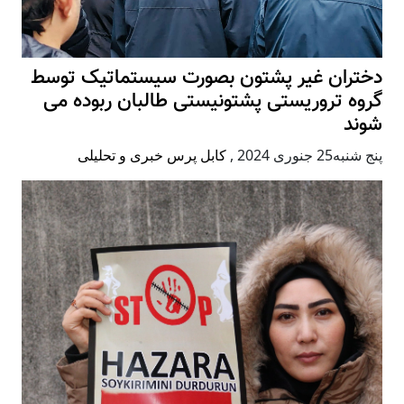
دختران غیر پشتون بصورت سیستماتیک توسط
گروه تروریستی پشتونیستی طالبان ربوده می
شوند
پنج شنبه25 جنوری 2024
,
کابل پرس خبری و تحلیلی