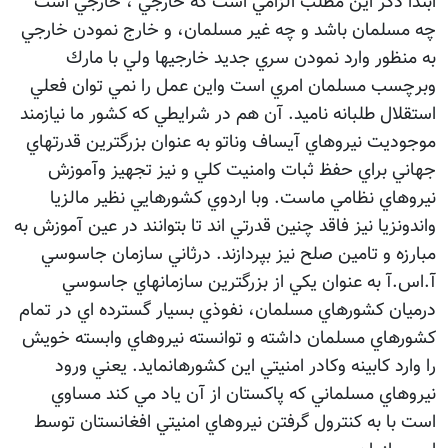
ابتدا ذكر اين مطلب الزامي است كه خارجي ، خارجي است
چه مسلمان باشد و چه غير مسلمان، و خارج نمودن خارجي
به منظور وارد نمودن سري جديد خارجيها ولي با مارك
وبرچسب مسلمان امري است واين عمل را نمي توان فعلي
استقلال طلبانه ناميد. آن هم در شرايطي كه كشور ما نيازمند
موجوديت نيروهاي آيساف وناتو به عنوان بزرگترين قدرتهاي
جهاني براي حفظ ثبات وامنيت كلي و نيز تجهيز وآموزش
نيروهاي نظامي ماست. وبا اردوي كشورهايي نظير مالزيا
واندونزيا نيز فاقد چنين قدرتي اند تا بتوانند در عين آموزش به
مبارزه و تامين صلح نيز بپردازند. درثاني سازمان جاسوسي
آ.اس.آ به عنوان يكي از بزرگترين سازمانهاي جاسوسي
درميان كشورهاي مسلمان، نفوذي بسيار گسترده اي در تمام
كشورهاي مسلمان داشته و توانسته نيروهاي وابسته خويش
را وارد كابينه وكادر امنيتي اين كشورهانمايد. يعني ورود
نيروهاي مسلماني كه پاكستان از آن ياد مي كند مساوي
است با به كنترول گرفتن نيروهاي امنيتي افغانستان توسط