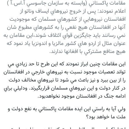
مقامات پاكستاني (وابسته به سازمان جاسوسي آ.اس.آ )‌
اعلام نمودند: پس از خروج نيروهاي ايساف وناتو از
افغانستان نيروهايي از كشورهاي مسلمان كه موجوديت
آنها در افغانستان هيچ نفعي را به كشورهاي مطبوع شان
نمي رسانند بايد جايگزين قواي ائتلاف شوند،اين مقامان به
عنوان مثال از اردو هاي كشور مالزيا و اندونزيا ياد نمود كه
هيچ منافع مشتركي با افغانها ندارند.
اين مقامات چنين ابراز نمودند كه اين طرح تا حد زيادي مي
تواند تعصبات موجود نسبت به نيروهاي خارجي در افغانستان
را از بين ببرد و نيز باعث مي شود تا نيروهاي مخالف دولت
در كنار دولت و اين نيروهاي مسلمان قراربگيرند. ودليلي براي
ادامه جنگ در افغانستان موجود نخواهدبود.
ولي آيا به راستي اين ايده مقامات پاكستاني به نفع دولت و
ملت ما خواهد بود؟