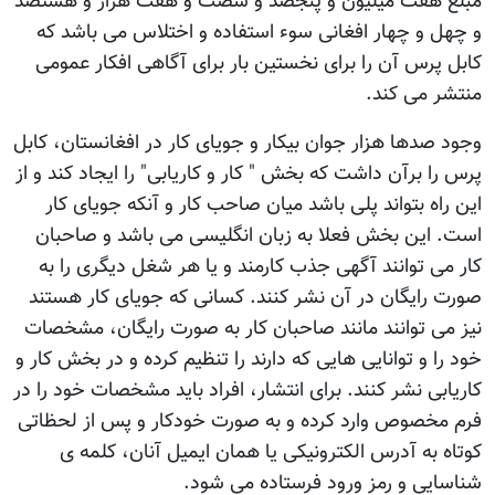
مبلغ هفت ميليون و پنجصد و شصت و هفت هزار و هشتصد
و چهل و چهار افغانی سوء استفاده و اختلاس می باشد که
کابل پرس آن را برای نخستين بار برای آگاهی افکار عمومی
منتشر می کند.
وجود صدها هزار جوان بيکار و جويای کار در افغانستان، کابل
پرس را برآن داشت که بخش " کار و کاريابی" را ايجاد کند و از
اين راه بتواند پلی باشد ميان صاحب کار و آنکه جويای کار
است. اين بخش فعلا به زبان انگليسی می باشد و صاحبان
کار می توانند آگهی جذب کارمند و يا هر شغل ديگری را به
صورت رايگان در آن نشر کنند. کسانی که جويای کار هستند
نيز می توانند مانند صاحبان کار به صورت رايگان، مشخصات
خود را و توانايی هايی که دارند را تنظيم کرده و در بخش کار و
کاريابی نشر کنند. برای انتشار، افراد بايد مشخصات خود را در
فرم مخصوص وارد کرده و به صورت خودکار و پس از لحظاتی
کوتاه به آدرس الکترونيکی يا همان ايميل آنان، کلمه ی
شناسايی و رمز ورود فرستاده می شود.