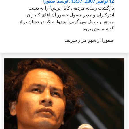
12 نوامبر 2007, 13:37
,
توسط
صفورا
?
بازگشت رسانه مردمی کابل پرس
را به دست
اندرکاران و مدير مسول جسور آن آقای کامران
ميرهزار تبريک می گويم. اميدوارم که درخشان تر از
گذشته پيش برود
صفورا از شهر مزار شريف