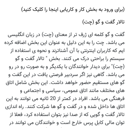
(برای ورود به بخش کار و کاريابی اينجا را کليک کنيد)
تالار گفت و گو (چت)
گفت و گو کلمه ای ژرف تر از معنای (چت) در زبان انگليسی
می باشد. چت را به اين دليل به عنوان اين بخش اضافه کرده
ايم که کاربران اينترنتی با آن آشناترند و نحوه ی استفاده از
سيستم را براحتی درک می کنند. بخش " تالار گفت و گو
(چت)" برای ديدار خوانندگان با يکديگر و به صورت رو در رو
می باشد. گاهی نيز اگر سردبير فرصتی يافت در اين گفت و
گو های مستقيم حضور خواهد داشت. اين بخش شامل اتاق
های مختلف مانند اتاق عمومی، سياسی و اجتماعی و
فرهنگی می باشد. افراد در کمتر از 20 ثانيه می توانند به اين
اتاق ها داخل شده و در گفت و گو ها شرکت کنند. راه اندازی
تالار گفت و گويی که از صدا نيز بتوان استفاده کرد، فعلا از
توان مالی کابل پرس خارج است و خوانندگان می توانند در