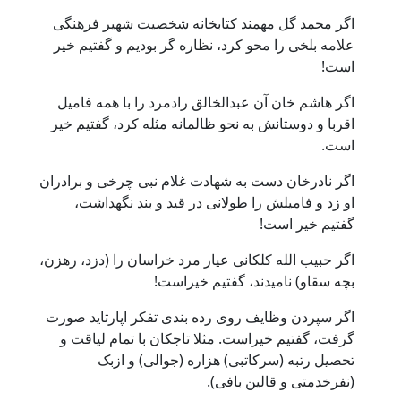
اگر محمد گل مهمند کتابخانه شخصیت شهیر فرهنگی
علامه بلخی را محو کرد، نظاره گر بودیم و گفتیم خیر
است!
اگر هاشم خان آن عبدالخالق رادمرد را با همه فامیل
اقربا و دوستانش به نحو ظالمانه مثله کرد، گفتیم خیر
است.
اگر نادرخان دست به شهادت غلام نبی چرخی و برادران
او زد و فامیلش را طولانی در قید و بند نگهداشت،
گفتیم خیر است!
اگر حبیب الله کلکانی عیار مرد خراسان را (دزد، رهزن،
بچه سقاو) نامیدند، گفتیم خیراست!
اگر سپردن وظایف روی رده بندی تفکر اپارتاید صورت
گرفت، گفتیم خیراست. مثلا تاجکان با تمام لیاقت و
تحصیل رتبه (سرکاتبی) هزاره (جوالی) و ازبک
(نفرخدمتی و قالین بافی).