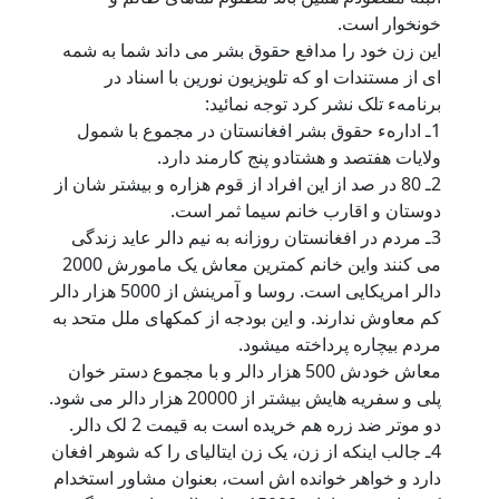
خونخوار است.
اين زن خود را مدافع حقوق بشر می داند شما به شمه
ای از مستندات او که تلويزيون نورين با اسناد در
برنامهء تلک نشر کرد توجه نمائيد:
1ـ ادارهء حقوق بشر افغانستان در مجموع با شمول
ولايات هفتصد و هشتادو پنج کارمند دارد.
2ـ 80 در صد از اين افراد از قوم هزاره و بيشتر شان از
دوستان و اقارب خانم سيما ثمر است.
3ـ مردم در افغانستان روزانه به نيم دالر عايد زندگی
می کنند واين خانم کمترين معاش يک مامورش 2000
دالر امريکايی است. روسا و آمرينش از 5000 هزار دالر
کم معاوش ندارند. و اين بودجه از کمکهای ملل متحد به
مردم بيچاره پرداخته ميشود.
معاش خودش 500 هزار دالر و با مجموع دستر خوان
پلی و سفريه هايش بيشتر از 20000 هزار دالر می شود.
دو موتر ضد زره هم خريده است به قيمت 2 لک دالر.
4ـ جالب اينکه از زن، يک زن ايتاليای را که شوهر افغان
دارد و خواهر خوانده اش است، بعنوان مشاور استخدام