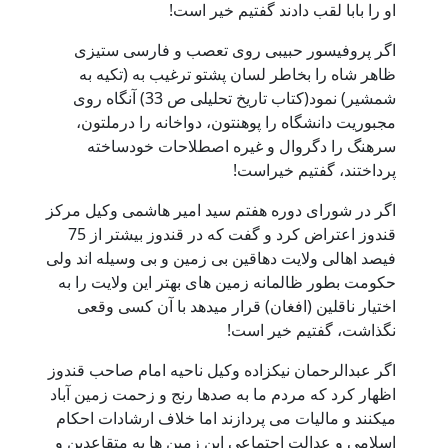
او را بابا لقب دادند گفتیم خیر است!
اگر پروفیسور حبیبی روی تعصب و فارسی ستیزی
ظاهر شاه را بخاطر لسان پشتو ترغیب به (تکیه به
شمشیر) نمود(کتاب تاریخ تحلیلی ص 33) آنگاه روی
مجبوریت دانشگاه را پوهنتون، دواخانه را درملتون،
سرهنگ را دگروال و غیره اصطلاحات خودساخته
پرداختند، گفتیم خیراست!
اگر در شورای دوره هفتم سید امیر هاشمی وکیل مرکز
قندوز اعتراض کرد و گفت که در قندوز بیشتر از 75
فیصد اهالی ولایت دهاقین بی زمین و بی وسیله اند ولی
حکومت بطور ظالمانه زمین های بهتر این ولایت را به
اختیار ناقلین (افغان) قرار میدهد با آن کسی وقعی
نگذاشت، گفتیم خیر است!
اگر عبدالرحمان نیکزاده وکیل ناحیه امام صاحب قندوز
اظهار کرد که مردم ما به صدها رنج و زحمت زمین آباد
میکنند و مالیات می پردازند اما خلاف ارشادات احکام
اسلامی و عدالت اجتماعی این زمین ها به متقاعدین و