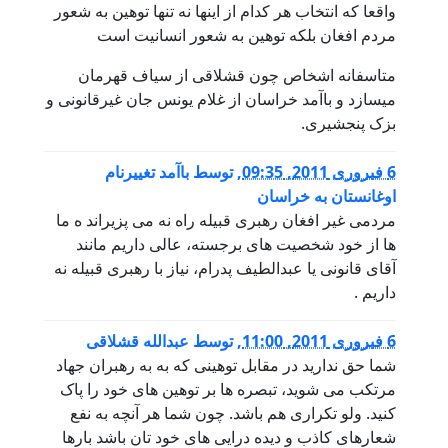
واقعا که انتخاب هر کدام از اینها نه تنها توهین به شعور
مردم افغان بلکه توهین به شعور انسانیت است
متاسفانه اشخاص چون قشلاقی از سیاف قهرمان
میسازد و باآمد خراسان از غلام یونس جان غیرقانونی و
بزک پنجشیری.
6 فبروری 2011, 09:35
,
توسط
باآمد تغییرنام
اوغانستان به خراسان
مردمی غیر افغان رهبری قبیله راه نه می پزیراند ه ما
ها از خود شخصیت های برجسته، عالی‌ داریم مانند
آقای قانونی یا عبدالطیف پدرام، نیاز با رهبری قبیله نه
داریم .
6 فبروری 2011, 11:00
,
توسط
عبدالله قشلاقی
شما حق نداريد در مقابل توهينی که به به رهبران جهاد
مرتکب می شويد، تبصره ها بر توهين های خود را پاک
کنيد. ولو تکراری هم باشد. چون شما هر آنچه به نفع
شعارهای کاذب و ديده درايی های خود تان باشد بارها