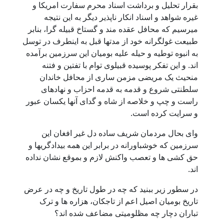
بقرار تحلیل و برداشت اسناد محرم سفارت امریکا و
غیره شواهد و اسناد انکار ناپذیر دیگر به این نتیجه
میرسیم که محافل عقده مند و گستاخ قبیله گرا، بنابر
طبیعت غولگرانه خود از مدتها قبل به اینطرف در توسل
به انبوه توطیه و حیله علیه بومیان این سرزمین برآمده
اند. و این تفکر پوسیده قبیلوی توام با تفتین و فتنه
منحیث یک مریضی مزمن ساری از محافل خاندان
سلطنتی شروع و قدمه به قدمه احزاب و نهادهای
راست و چپ و خلاصه از شاه و گدای آنها یکسان عبور
و سرایت کرده است.
وای بحال مردمان شریف ساده دل غیر افغان این
سرزمین که خوشباورانه در برابر این همه بیدادگریها و
حق کشی ها و تعصب واکنش لازم و بموقع نشان نداده
اند.
در سطور زیر ببنید که چه در طول تاریخ و چه در عرض
تاریخ بومیان اصیل اعم از تاجکان، هزاره ها و ترک
تباران دچار چه مظلومیتی مضاعف شده اند؟