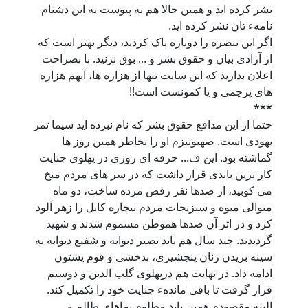
نشر کرده ايد و همين حالا هم به پيوست به اين دشنام
نامهء تان نشر کرده ايد.
اگر اين تبصره را دوباره پاک کرديد، ديگر بهتر است که
از آزادی بيان و حقوق بشر و ... بوق نزنيد. با بصراحت
اعلان بداريد که اين سايت تنها از هزاره ها، آنهم هزاره
های پرچمی و يا کمونست است!!
***
حتما از اين مدافع حقوق بشر که نام نبرده ايد سيما ثمر
يهودی است. صهيونيزم او را بخاطر همين روز ها
گماشته بود. اين ف... حرفه ای روزی در پهلوی جنايت
کار ترين باندی قرار داشت که در سر های مردم ميخ
می کوبيد، از صدها نفر رقص مرده ساخت، دو ماه
متوالی ميوه و سبزيجات مردم بيچاره کابل را زهر آلود
کرد و در اثر آن صدها هموطن مسموم شدند و شهيد
گرديدند. چند سال هم باند نصير ديوانه و شفيع ديوانه به
سينه بريدن زنان پنجشيری، بدخشی و قوم پشتون
ادامه داد. در نهايت هم درپهلوی گلب الدين و دوستم
قرار گرفت تا باقی ماندهء جنايت خود را تکميل کند.
البته مقصودم همين باند مظلوم نماهای ظالم و