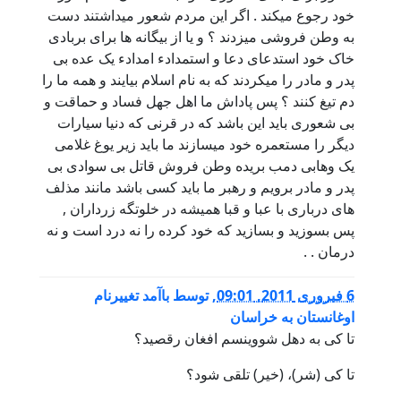
خود رجوع میکند . اگر این مردم شعور میداشتند دست
به وطن فروشی میزدند ؟ و یا از بیگانه ها برای بربادی
خاک خود استدعای دعا و استمدادء امدادء یک عده بی
پدر و مادر را میکردند که به نام اسلام بیایند و همه ما را
دم تیغ کنند ؟ پس پاداش ما اهل جهل فساد و حماقت و
بی شعوری باید این باشد که در قرنی که دنیا سیارات
دیگر را مستعمره خود میسازند ما باید زیر یوغ غلامی
یک وهابی دمب بریده وطن فروش قاتل بی سوادی بی
پدر و مادر برویم و رهبر ما باید کسی باشد مانند مذلف
های درباری با عبا و قبا همیشه در خلوتگه زرداران ,
پس بسوزید و بسازید که خود کرده را نه درد است و نه
درمان . .
6 فبروری 2011, 09:01
,
توسط
باآمد تغییرنام
اوغانستان به خراسان
تا کی به دهل شووینسم افغان رقصید؟
تا کی (شر)، (خیر) تلقی شود؟