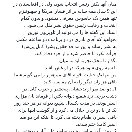
ميان آنها يکتن رئيس انتخاب شود، ولی در افغانستان در
اين 9 سال همه ساله بر اثر فشار امريکا و صهيونيزم
تنها همين يک جاسوس معرفی ميشود. و بدون کدام
انتخاب و رقابت رئيس حقوق بشر ملل می شود...
اسناد اين گفته ها را می توانيد از تلويزيون نورين
بخواهيد که آقای نادری در دو برنامهء دو ساعته مکمل
به نشر رساند و اين مدافع حقوق بشر( کابل پريس)
جرأت نکرد تا حاضر شود و از خود دفاع کند.
بگذار تا محک تجربه آيد به ميان
تا سيه روی شود هرکه در او غش باشد.
من تنها يک جنايت اقوام آقای ميرهزار را می گويم شما
باقی هزاران ديگر را به آن مقايسه کنيد:
1ـ دو صد نفر از بدخشان، پنجشير و جنوب کابل در
دشت برچی نزد شفيع ديوانه يکتن از قوماندانان مزاری
اسير بودند. در مدت يکسال شفِيع ديوانه در هر چند روز
يک تن يا دو تن را حلال می کرد و از گوشت اينها برای
باقی اسيران طعام پخته می کرد. تا اينکه اين دو صد
اسير کاملا ختم شدند.
2ـ وقتی آمر صاحب شهيد ساحه علی آباد و پوهنتون را