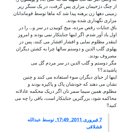
از چنگ دژخيمان مزاری پس گرفت، در يک سنگر زير
زمينی دهها زن برهنه پيدا شد که ماها توسط قوماندانان
مزاری نگهداری شده بودند.
باق جنايات رقص مرده، ميخ کوبيدن در سر و... را در
اول ياد آور شدم. اگر اينها جنايتکار نمی بودند و امروز
اينقدر مظلوم نمايی و افشار افشار می کنند، پس در
پهلوی گلب الدين و دوستم سالها چرا به کشتن ديگران
مصروف بودند.
مگر دوستم و گلب الدين در سر مردم گل می
پاشيدند؟؟
اينها از حيای ديگران سوء استفاده می کنند و چنين
نشان می دهند که خودشان پاک و پاکيزه بودند و
مظلوم. همين سيما سمر تان اگر دريک محکمه عادلانه
محاکمه شود، بزرگترين جنايتکار است، باقی را چه می
کنيد!!
7 فبروری 2011, 17:49
,
توسط
عبدالله
قشلاقی