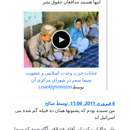
اينها هستند مدافعان حقوق بشر
جنایات حزب وحدت اسلامی و عضویت
سیما سمر در شورای مرکزی آن
توسط
LoveAfghanistan
6 فبروری 2011, 11:06
,
توسط
صالح
من شنیده بودم که پشتونها همان ده قبیله گم شده بنی
اسرائیل اند
ولی حالا از برکت این آقای قشلاقی آگاه شدم که سیما