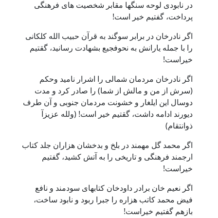
در نابودی لوحه سنگها مقابر شخصیت های فرهنگی
پرداخت، گفتیم خیر است!
اگر نادرخان در برابر سوگند به قرآن حبیب الله کلکانی
را با جمله یارانش به نحوفجیع بشهادت رسانید، گقتیم
خیراست!
اگر نادرخان مردمان شمالی را اشرار نامید وحکم
(سرش از من و مالش از شما) را صادر کرد و مدت
دوسال این ایلغار و خشونت مردمان جنوبی و آن طرف
دیورند ادامه داشت، گقتیم خیر است! (ولله عزیزآ
ذوانتقام)
اگر محمد گل مهمند در بلخ و بدخشان هزاران جلد کتاب
ارجمند فرهنگی و تاریخی را به آتش کشید، گفتیم
خیراست!
اگر نعیم خان برادر داودخان کتابهای سودمند و نافع
فیض محمد کاتب هزاره را جبرا ربود و نابود ساخت،
بازهم گفتیم خیراست!