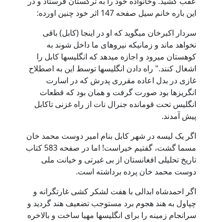
عقب کشید. وخانواده خود را به ترکستان فرستاد و در
این باره خانم سیل صفحه 147 اثر خود چنین اورده:
سردار اکبرخان میگوید که او در اینجا (کابل) باقی
نخواهد ماند و زمانیکه نیروهای ما داخل شوند به
کوهستان میرود و اجازه میدهد که انگلیسها کابل را
اشغال کنند." راه دادن انگلیسها توسط این به اصطلاح
غازی در بدل اعاده مقرری پدرش که در اسارت
انگریزها بود صورت گرفت و همان بود که قطعات
انگلیس تحت قومانده جنرال نات از راه غزنی تاکابل
پیش آمدند.
اگر یک لیسه در شهر کابل بنام امیر دوست محمد خان
مسما گشت، گفتیم خیراست! اما در صفحه 583 کتاب
تاریخ تحلیلی افغانستان از بی غیرتی و خیانت ملی
دوست محمد خان پرده برداشته است.
اگر احمدشاه ابدالی با هفت لشکر کشی غارتگرانه و
چپاول به هند هجوم برد مستوجب تضعیف هند گردید و
سرانجام زمینه را برای انگلیسها مهیا ساخت و بالاخره