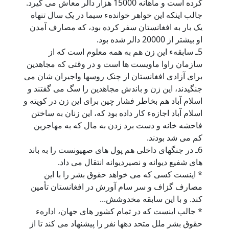
کرده است و ماهانه 15000 هزار دالر معاش می گيرد.
جالب اينکه اين خواهر خواندهء سيما در يک سال تنهاه
يک بار به افغانستان سفر کرده بود، که مصارف آمدن
او بيشتر از 20000 دالر شده بود.
5ـ سابقهء اين زن هم به همه معلوم است که از
سازمان راوا ماويست ها است و در وقتی که مجاهدين
برای آزادی افغانستان از چنک روسها واجيران شان می
جنگيدند، اين زن و باندش مجاهدين را سگ می گفتند و
اسلام آباد هم بخاطر فشار چين برای اين زن در کويته و
اسلام آباد اجازهء کار داده بود که، اين زنان به ساختن
فاحشه خانه و دست برد زدن به مال که به مهاجرين
کم می شد بودند.
6ـ در جنگهای داخلی هم پول های صهيونست را به باند
های شفيع ديوانه و نصيرديوانه انتقال می داد.
* اينست کسی که می خواهد حقوق بشر را با اين
مصارف گزاف و سر سام آورش در افغانستان تأمين
کند. و با اين سابقه مخدوشش...
* جالب اينست که در تمام کشور های جهان، ادارهء
حقوق بشر ملل متحد دهها نفر را پيشنهاد می کند تا از