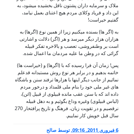
ملاک و سرمایه داران پشتون ناقل بخشیده میشود، به
این داد و فریاد وکلای مردم هیچ اعتنای بعمل نیامد،
گفتیم خیراست!
به (اگر ها) بسنده میکنیم زیرا از همین نوع (اگرها) به
هزاران هزار دیگر میرسد و هر (اگر) دلالت و اشارتی
است بر وطنفروشی، تعصب و بالاخره تفکر قبیله
گرائی که در وطن ما علیه مردمان ما اعمال شده.
پس! زمان آن فرا رسیده که با (اگرها) و (خیراست ها)
خاتمه بدهیم و در برابر هر نوع روش مستبدانه قدعلم
نمائیم از جانب دیگر اینها با هزارها ترفند سنن و باشگاه
های غیر ملی خود را بنام ملی قلمداد و درخور مردم
داده اند که با سنن عقب مانده قبیلوی از قبیل (اتن)،
(لباس قبیلوی) وغیره وداع بگوئیم و به دهل قبیله
نرقصیم و در تقویت زبان، فرهنگ و تاریخ پرافتخار 270
سال قبل خویش کار نماییم.
6 فبروری 2011, 09:16
,
توسط
صالح