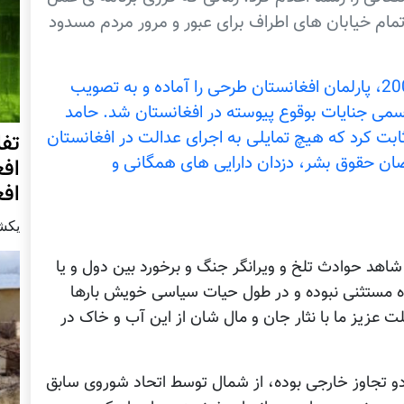
، تمام خيابان های اطراف برای عبور و مرور مردم مسدود
درست چند ماه بعد در تاريخ 3 جنوری سال 2007، پارلمان افغانستان طرحی را آماده و به تصويب
رسمی جنايات بوقوع پيوسته در افغانستان شد. حامد
ابت کرد که هيچ تمایلی به اجرای عدالت در افغانستان
تفا
ضان حقوق بشر، دزدان دارایی های همگانی و
اف
افغ
يكشنبه8 آ
شاهد حوادث تلخ و ویرانگر جنگ و برخورد بین دول و یا
ده مستثنی نبوده و در طول حیات سیاسی خویش بارها
ت عزیز ما با نثار جان و مال شان از این آب و خاک در
اهد دو تجاوز خارجی بوده، از شمال توسط اتحاد شوروی سابق