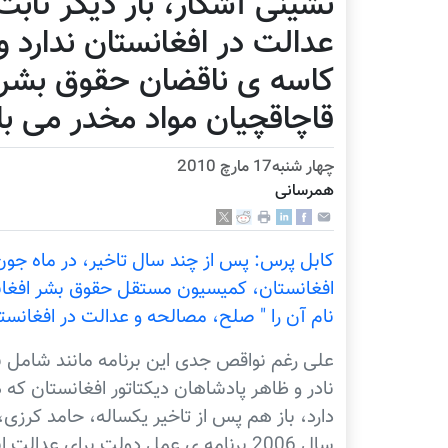
نشینی آشکار، بار دیگر ثابت
عدالت در افغانستان ندارد و
کاسه ی ناقضان حقوق بشر، 
قاچاقچیان مواد مخدر می ب
چهار شنبه17 مارچ 2010
همرسانی
افغانستان، کميسيون مستقل حقوق بشر افغانست
نام آن را " صلح، مصالحه و عدالت در افغانستا
علی رغم نواقص جدی اين برنامه مانند شامل 
نادر و ظاهر پادشاهان ديکتاتور افغانستان که ه
دارد، باز هم پس از تاخير يکساله، حامد کرزی
سال 2006 برنامه ی عمل دولت برای عدال