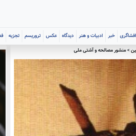
فشاگری
خبر
ادبیات و هنر
دیدگاه
عکس
تروریسم
تجزیه
فد
ين
>
منشور مصالحه و آشتی ملی