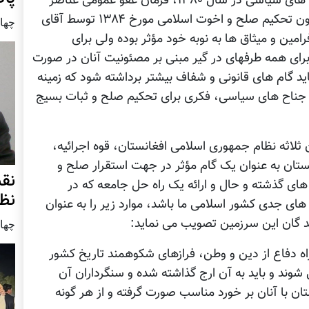
معاهده بن مبنی بر آشتی و با همی تمامی جناح های سیاسی در سال ۱۳۸۰، فرمان عفو عمومی عناصر
معارض طالبان مؤرخ ۱۳۸۲، فرمان ایجاد کمیسیون تحکیم صلح و اخوت اسلامی مورخ ۱۳۸۴ توسط آقای
چهار شنب
مین و میثاق ها به نوبه خود مؤثر بوده ولی برای
برای همه طرفهای در گیر مبنی بر مصئونیت آنان در صورت
اید گام های قانونی و شفاف بیشتر برداشته شود که زمینه
، جناح های سیاسی، فکری برای تحکیم صلح و ثبات بسیج
لاثه نظام جمهوری اسلامی افغانستان، قوه اجرائیه،
ستان به عنوان یک گام مؤثر در جهت استقرار صلح و
نق
ی گذشته و حال و ارائه یک راه حل جامعه که در
نظ
 های جدی کشور اسلامی ما باشد، موارد زیر را به عنوان
 گان این سرزمین تصویب می نماید:
چهار شنب
راه دفاع از دین و وطن، فرازهای شکوهمند تاریخ کشور
شوند و باید به آن ارج گذاشته شده و سنگرداران آن
ن با آنان بر خورد مناسب صورت گرفته و از هر گونه