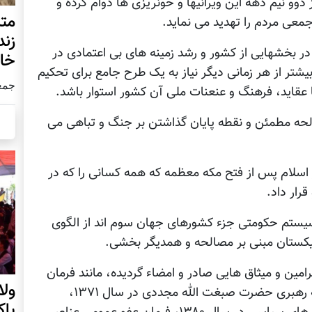
دوو نیم دهه این ویرانیها و خونریزی ها دوام کرده و
متن
عی مردم را تهدید می نماید.
زند
در بخشهایی از کشور و رشد زمینه های بی اعتمادی در
خار
شتر از هر زمانی دیگر نیاز به یک طرح جامع برای تحکیم
جمعه9 مارچ
 عقاید، فرهنگ و عنعنات ملی آن کشور استوار باشد.
حه مطمئن و نقطه پایان گذاشتن بر جنگ و تباهی می
وار اسلام پس از فتح مکه معظمه که همه کسانی را که در
رار داد.
سیستم حکومتی جزء کشورهای جهان سوم اند از الگوی
یکستان مبنی بر مصالحه و همدیگر بخشی.
مین و میثاق هایی صادر و امضاء گردیده، مانند فرمان
ول
عفو عمومی در زمان حکومت مؤقت مجاهدین به رهبری حضرت صبغت الله مجددی در سال ۱۳۷۱،
پا