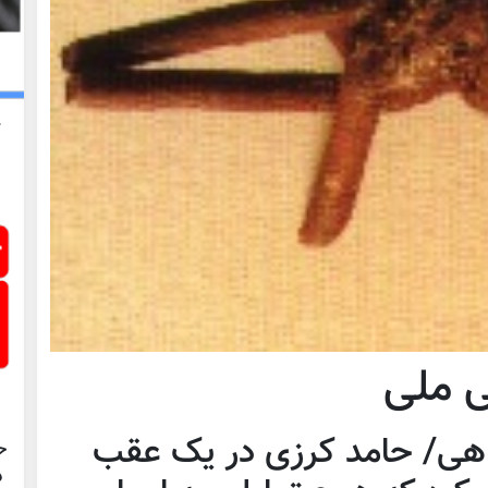
ی ملی
اهی/ حامد کرزی در يک عقب
ح
د