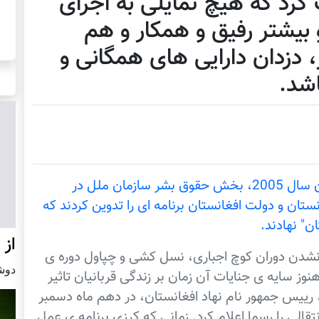
 کرد که هيچ تمایلی به اجرای
 بيشتر رفيق و همکار و هم
دزدان دارایی های همگانی و
اشد.
کابل پرس: پس از چند سال تاخير، در ماه جون سال 2005، بخش حقوق بشر سازمان ملل در
ان و دولت افغانستان برنامه ای را تدوين کردند که
ن" نهادند.
از 
نشدن دوران کوچ اجباری، نسل کشی و چپاول دوره ی
دوشنبه22 
نوز سایه ی جنايات آن زمان بر زندگی قربانيان تاثير
، رييس جمهور نام نهاد افغانستان، در دهم ماه دسمبر
ت انتقالی را رسما اعلام کرد. زمانی که کرزی برنامه ی عمل