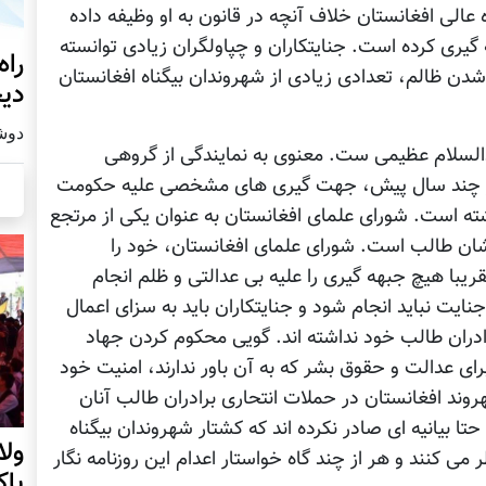
عالی افغانستان خلاف آنچه در قانون به او وظیفه داده
گیری کرده است. جنایتکاران و چپاولگران زیادی توانسته
راه
دن ظالم، تعدادی زیادی از شهروندان بیگناه افغانستان
دیج
دوشنبه19
بدالسلام عظیمی ست. معنوی به نمایندگی از گروهی
 در چند سال پيش، جهت گيری های مشخصی علیه حکومت
ته است. شورای علمای افغانستان به عنوان يکی از مرتجع
ان طالب است. شورای علمای افغانستان، خود را
ریبا هیچ جبهه گیری را علیه بی عدالتی و ظلم انجام
 جنایت نباید انجام شود و جنایتکاران باید به سزای اعمال
ادران طالب خود نداشته اند. گویی محکوم کردن جهاد
برای عدالت و حقوق بشر که به آن باور ندارند، امنیت خود
هروند افغانستان در حملات انتحاری برادران طالب آنان
ا بیانیه ای صادر نکرده اند که کشتار شهروندان بیگناه
ول
 کنند و هر از چند گاه خواستار اعدام اين روزنامه نگار
پا