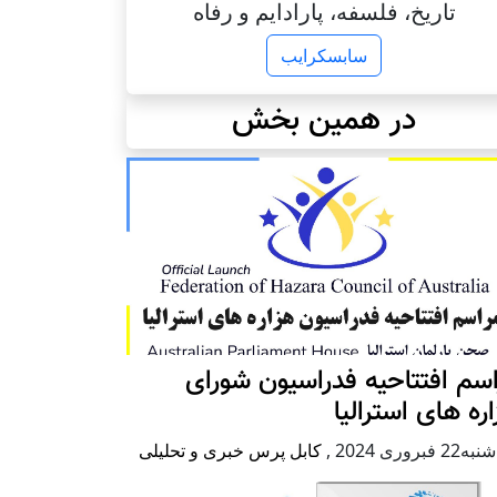
تاریخ، فلسفه، پارادایم و رفاه
سابسکرایب
در همین بخش
سم افتتاحیه فدراسیون شورای
ره های استرالیا
2 فبروری 2024
,
کابل پرس خبری و تحلیلی