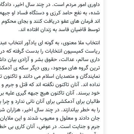
داوری امور مردم است. در چند سال اخیر، دادگاه 
شده، به نفع حامد کرزی و دستگاه فساد او جبهه 
اند فرمان های عفو دریافت کنند و بجای محکوم ش
توسط قاضیان فاسد به زندان افتاده اند.
انتخاب ملا معنوی، به گونه ای یادآور انتخاب ع
ریاست کمیسیون انتخابات را بدست گرفته که
داری سالم، عدالت، حقوق بشر و آزادی بیان داش
ترين گروه های موجود، روی دیگر سکه ی آدمکش
نمایندگان و متصدیان اسلام می دانند و تاکنون تق
نداده اند. آنان تاکنون نگفته اند که قتل و جرم و
خود برسند. آنان تاکنون هيچ جبهه گيری علیه بر
طالبان برای آدمکشی برای آنان نانی ندارد و چرا 
را به خطر بیاندازند. در چند سال اخیر، هزاران ش
جان دادند و معلول و معیوب شدند و اين ملایان حت
جرم و جنایت است. در عوض، آنان کاری بی خطر می