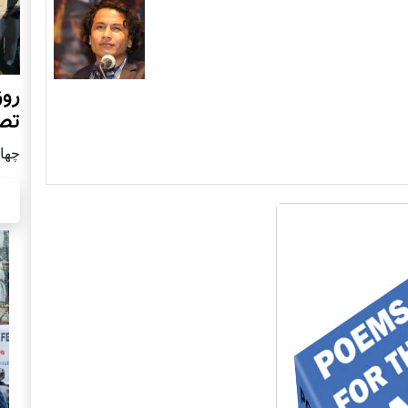
روز
تص
چهار شن