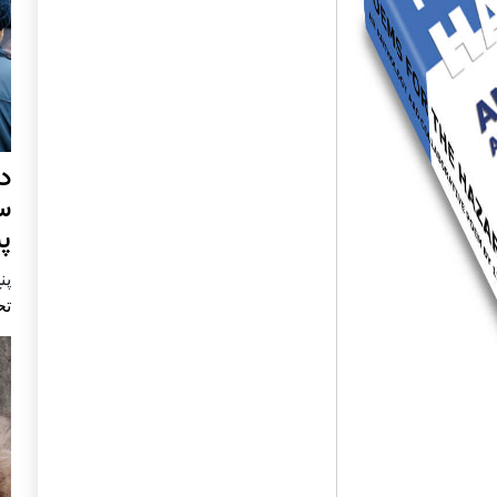
د
س
پ
پنج 
تح