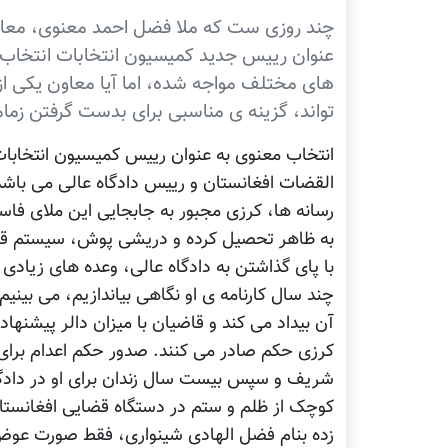
چند روزی ست که ملا فضل احمد معنوی، معاو
عنوان رییس جدید کمیسیون انتخابات انتخاب 
های مختلف مواجه شده، اما آيا معاون يکی از 
تواند، گزینه ی مناسبی برای بدست گرفتن زما
انتخاب معنوی به عنوان رييس کمیسیون انتخابات
القضات افغانستان و رييس دادگاه عالی می باش
رسانه ها، کرزی مجبور به جابجایی اين ملای فاسد
به ظاهر تحصیل کرده و دريشی پوش، سیستم قضای
با پای گذاشتن به دادگاه عالی، وعده های زیادی 
چند سال کارنامه ی او نگاهی بیاندازیم، می بینی
آن بیداد می کند و قاضیان با میزان دالر پیشنهاد
کرزی حکم صادر می کنند. صدور حکم اعدام برای ر
شریف و سپس بیست سال زندان برای او در دادگاهی
کوچک از ظلم و ستم در دستگاه قضایی افغانستا
زده بنام فضل الهادی شینواری، فقط صورت عوض 