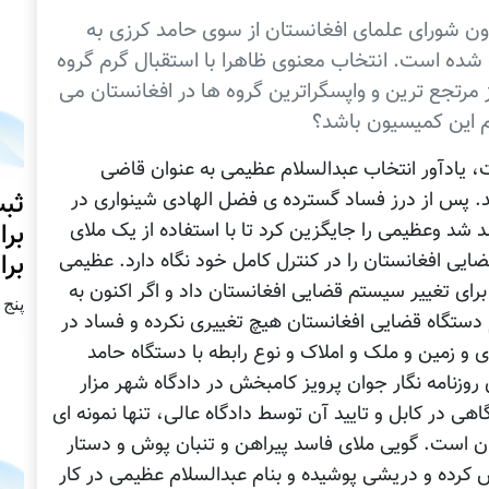
ن شورای علمای افغانستان از سوی حامد کرزی به
شده است. انتخاب معنوی ظاهرا با استقبال گرم گروه
مرتجع ترین و واپسگراترین گروه ها در افغانستان می
م این کمیسیون باشد؟
، یادآور انتخاب عبدالسلام عظیمی به عنوان قاضی
ثبت
د. پس از درز فساد گسترده ی فضل الهادی شینواری در
برا
 شد وعظیمی را جایگزین کرد تا با استفاده از يک ملای
برا
ی افغانستان را در کنترل کامل خود نگاه دارد. عظیمی
برای تغییر سیستم قضایی افغانستان داد و اگر اکنون به
پنج شنبه2
م دستگاه قضایی افغانستان هيچ تغييری نکرده و فساد در
ی و زمین و ملک و املاک و نوع رابطه با دستگاه حامد
وزنامه نگار جوان پرويز کامبخش در دادگاه شهر مزار
 در کابل و تایید آن توسط دادگاه عالی، تنها نمونه ای
ن است. گویی ملای فاسد پیراهن و تنبان پوش و دستار
کرده و دریشی پوشیده و بنام عبدالسلام عظیمی در کار