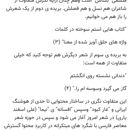
فلسفی "بکتاش" است وهم چنان ارایه نگرش متفاوت از
شاعران هم نسل و هم فصلش. بریده ی دوم از یک شعرش
را باز هم می خوانیم.
"کتاب هایی استم سوخته در کلمات
واژه های حلق آویز شده از معنا" (۳)
به بریده ی سوم از شعر دیگرش هم توجه کنید که خیلی
متفاوت از همه است:
"دندانی نشسته روی انگشتم
گاز می گیرد وسوسه ام را." (۴)
این متفاوت نگری در ساختار محتوایی تا حدی از هوشنگ
ایرانی و "غار کبود" وسپس "افسانه" ی "نیما" (علی اسفند
یاری) در شعر امروز آغاز می شود و سپس در حوزه شعر
معاصر فارسی با شگرد های مبتکرانه در کاربرد محتوا گسترش