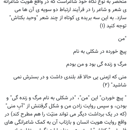
منحصر به نوع نگاه خود شاعراست که در واقع هویت شاعرانه
ی شعر و شاعر را در فرآیند ارتباط دو سویه ی آن ها می
سازد. به این سه بریده ی کوتاه از چند شعر "وحید بکتاش"
توجه کنید (۱)
"من
پیچ خورده در شکلی به نام
مرگ و زنده گی بود و من بودم
منی که ازمنی یی حالا قد بلندی داشت و در بسترش نمی
شاشید" (۲)
" پیچ خوردن" این "من"، "در شکلی به نام مرگ و زنده گی" و
بودن، و سپس روایت زادن من و شکل گرفتنش از "آبِ منی"
(که در یک برداشت دیگر می تواند منیّت را هم مطرح کند) در
واقع روایت هویت انسان و بازتاب آن به کمک شاعرانگی های