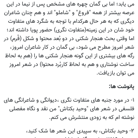
می یابد؛ اما بی گمان چهره های مشخص پس از نیما در این
عرصه بیشتر از همه "فروغ" و "شاملو" اند و هم چنان شاعران
دیگری که به هر حال هرکدام با توجه به شگرد های متفاوت
خود شان در این زمینه(متفاوت نگری) حضور پویا داشته اند؛
اما وقتی بحث هنجار شکنی در دو بُعد محتوا و شکل (فُرم) در
شعر امروز مطرح می شود، بی گمان در کار شاعران امروز،
رگه های بیشتری از این گونه هنجار شکنی ها را (هم به لحاظ
ساخت نوشتاری و هم به لحاظ کاربُرد محتوا) در شعر امروز
می توان بازیافت.
پانوشت ها:
۱- در مورد جنبه های متفاوت نگری ،دیوانگی و شاعرانگی های
فلسفی در شعر های "وحید بکتاش" من نقد و نگاه مفصلی
نوشته ام که به زودی منتشرش می کنم.
۲- وحید بکتاش، به سپیدی این شعر ها شک کنید،