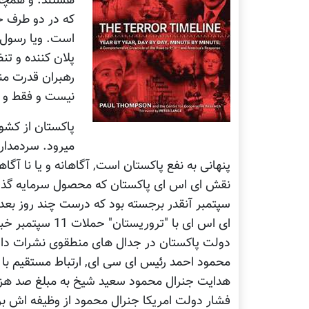
هستند. و همچنا
که در دو طرف خ
است. ویا رسول 
رهبران قدرت من
نیست و فقط و س
پاکستان از کشو
میرود. سردمدارا
پنهانی به نفع پاکستان است, آگاهانه و یا نا آگاه
ای اس ای با "ترو
هدایت جنرال محمود سعید شیخ به مبلغ صد هزار 