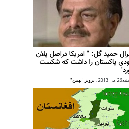
ال حمید گل: " امریکا دراصل پلان
بودی پاکستان را داشت که شکست
د"
 می 2013
,
پرویز "بهمن"