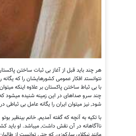
هر چند باید قبل از آغاز بی ثبات ساختن پاکستان
نتوانستد افکار عمومی کشورهایشان را که یگانه ر
با بی ثباط ساختن پاکستان بر علاوه اینکه میتوا
چند سرو صداهای در این زمینه شنیده میشود که با
شود, نیز میتوان ایران را یگانه عامل بی ثباطی د
با تکیه به آنچه که گفته آمدیم, خانم بینظیر بوتو
ناآگاهانه در آن نقش داشت, میباشد. او باید کشت