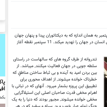
اختناق, ترور, وحشت و ترس بعد از 11 سپتمبر به همان اندازه که به دیکتاتوران پیدا و پنهان جهان
کمک کرده است, به پیمانه وسیعی هم بقای نسل انسان در جهان را تهدید میکند. 11 سپتمبر نقطه آغاز
تندروانه از طرف گروه های که سالهاست در راستای
سلطه جویی در جهان فعالیت میکنند, میباشد. از
بین بردن امید به آینده و بی ثباط ساختن مناطقٍ که
خطرناک خوانده میشوند, از اهداف محوری برای
پا
تطیبیق این پروزه بشمار میرود. آنهای که در تبانی با
افر
اهرام مخفی قدرت صاحبان اصلی این استیلاگرایی
يكشنبه7 
مخفی خوانده میشوند, مجبور بودند که دنیا را به یک
جنگ تمام عیار خوب و بد, سیاه و سفید که در هر