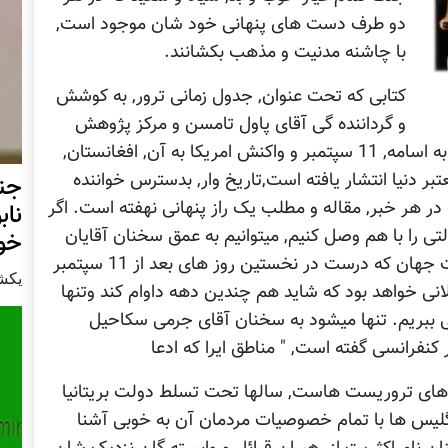
دو طرف دست های پنهانی خود شان موجود است,
با چاشنه مدنیت و مذهب بکشانند.
کتابی که تحت عنوان, جدول زمانی ترور, به کوشش
و گرداننده گی آقای پاول تامسن و مرکز پژوهش
تعاونی به چاپ رسیده است, تمامی اخبار مربوط به اسامه, 11 سپتمبر و واکنش امریکا به آن, افغانستان,
بر دنیا انتشار یافته است,تاریخ وار, بدسترس خواننده
جنر
ر هر خبر, مقاله و مطلب یک راز پنهانی نهفته است. اگر
نا
 به 11 سپتمبر و ترور دولتی را با هم وصل کنیم, میتوانیم به عمق سخنان آقایان
خور
بوش و بلر به مثابه سخنگویان اهرام مخفی قدرت جهان که درست در نخستین روز های بعد از 11 سپتمبر
يكشنبه26
انی خواهد بود که شاید هم چندین دهه داوام کند وتنها
 ببریم. تنها میشود به سخنان آقای جرمی سکاحیل
 کنفرانسی گفته است, " مناطق ایرا که ادعا
 های تروریست هاست, سالها تحت تسلط دولت بریتانیا
گلیس ها با تمام خصوصیات مردمان آن به خوبی آشنا