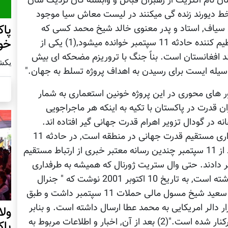
ن نام اکثریت از رهبران قبائل و وابسته گان نزدیک شان
ط دیورند زنده گی میکنند در لیست معاش سیا موجود
پاک
سیاف, استاد و پدر معنوی خالد شیخ محمد کسی که
خو
پلان کننده و تنظیم کننده حادثه 11 سپتمبر خوانده میشود,(1) یکی از
د افغانستان است. بناً جنگ با تروریزم مضحکه ای بیش
يكشنبه14 
یله ایست برای رسیدن به اهداف پروژه تسلط به جهان."
ر های محوری در این پروژه خونین استعماری به شمار
ن قدرت در پاکستان با تکیه به اینکه هر ماجراجویی
انه در گودال تزویر اهرام قدرت جهانی گیر افتاده اند.
نقش ای اس ای پاکستان که محصول سرمایه گذاری مستقیم قدرت جهانی در منطقه است, در حادثه 11
سپتمبر آنقدر برجسته بود که درست چند روز بعد از 11 سپتمبر چندین رسانه معتبر خبری از ارتباط مستقیم
ریستان" حملات 11 سپتمبر خبر دادند. حتی وال ستریت ژورنال که همیشه به طرفداری
دولت پاکستان در جدال های منطقوی نشرات داشته است, به تاریخ 10 اکتوبر 2001 نوشت که " جنرال
محمود احمد رئیس ای سی ای, ارتباط مستقیم با سعید شیخ مسول مالی حملات 11 سپتمبر داشت و طبق
دالر امریکایی به محمد عطا ارسال داشته است. و بنابر
ول
فشار دولت امریکا جنرال محمود از وظیفه اش برکنار شده است."(2) بعد از آن, اخبار و اطلاعات مربوط به
پا