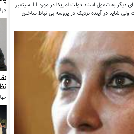
ارتباط ای اس ای با حملات 11 سپتمبر در هیچ جای دیگر به شمول اسناد دولت امریکا در مورد 11 سپتمبر
چهار شنب
ت ولی شاید در آینده نزدیک در پروسه بی ثباط ساختن
نق
نظ
چهار شنب