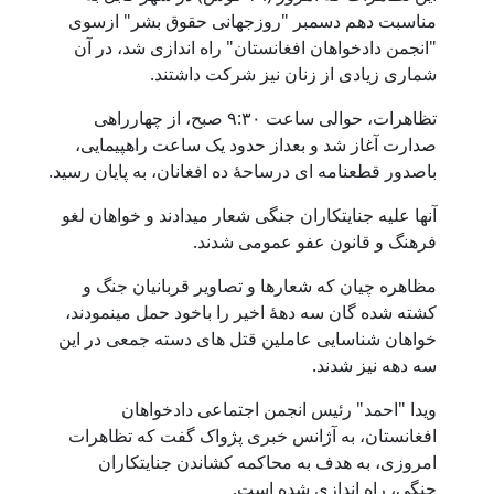
مناسبت دهم دسمبر "روزجهانى حقوق بشر" ازسوى
"انجمن دادخواهان افغانستان" راه اندازى شد، در آن
شمارى زيادى از زنان نيز شرکت داشتند.
تظاهرات، حوالى ساعت ٩:٣٠ صبح، از چهارراهى
صدارت آغاز شد و بعداز حدود يک ساعت راهپيمايى،
باصدور قطعنامه ای درساحۀ ده افغانان، به پايان رسيد.
آنها عليه جنايتکاران جنگى شعار ميدادند و خواهان لغو
فرهنگ و قانون عفو عمومى شدند.
مظاهره چيان که شعارها و تصاوير قربانيان جنگ و
کشته شده گان سه دهۀ اخير را باخود حمل مينمودند،
خواهان شناسايى عاملين قتل هاى دسته جمعى در اين
سه دهه نيز شدند.
ويدا "احمد" رئيس انجمن اجتماعى دادخواهان
افغانستان، به آژانس خبرى پژواک گفت که تظاهرات
امروزى، به هدف به محاکمه کشاندن جنايتکاران
جنگى، راه اندازى شده است.