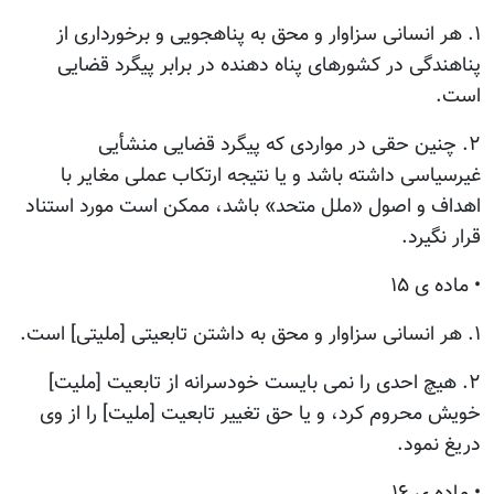
۱. هر انسانی سزاوار و محق به پناهجویی و برخورداری از
پناهندگی در کشورهای پناه دهنده در برابر پیگرد قضایی
است.
۲. چنین حقی در مواردی که پیگرد قضایی منشأیی
غیرسیاسی داشته باشد و یا نتیجه ارتکاب عملی مغایر با
اهداف و اصول «ملل متحد» باشد، ممکن است مورد استناد
قرار نگیرد.
• ماده ی ۱۵
۱. هر انسانی سزاوار و محق به داشتن تابعیتی [ملیتی] است.
۲. هیچ احدی را نمی بایست خودسرانه از تابعیت [ملیت]
خویش محروم کرد، و یا حق تغییر تابعیت [ملیت] را از وی
دریغ نمود.
• ماده ی ۱۶