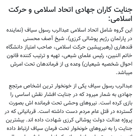
جنایت کاران جهادی اتحاد اسلامی و حرکت
اسلامی:
این گروه شامل اتحاد اسلامی عبدالرب رسول سیاف (نماینده
در پارلمان رژیم پوشالی کرزی)، شیخ آصف محسنی
قندهاری (رهبرپیشین حرکت اسلامی، صاحب امتیاز دانشگاه
خاتم النبین، رئيس علمای شیعی، تهیه و ترتیب کننده قانون
احوال شخصیه شیعیان) وعده ی از فرماندهان تحت امرش
میباشد.
عبدالرب رسول سیاف یکی از خونخوار ترین اشخاص مرتجع
جهادی به شمار میرود که در جنایت افشار نقش اساسی را
بازی کرده است. نیروهای وحشی تحت فرمانده اش بصورت
گسترده در قتل عام مردم دست داشته است. قربانیانی که در
پروژه عدالت دولت پوشالی کرزی شهادت داده اند. بیشترین
جنایت را به نیروهای خونخوار تحت فرمان سیاف ارتباط داده