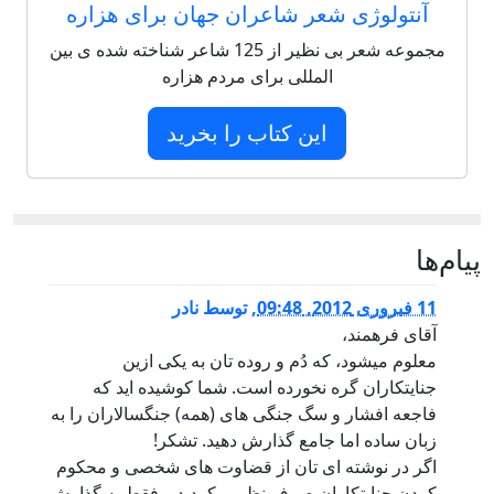
آنتولوژی شعر شاعران جهان برای هزاره
مجموعه شعر بی نظیر از 125 شاعر شناخته شده ی بین
المللی برای مردم هزاره
این کتاب را بخرید
پيام‌ها
11 فبروری 2012, 09:48
,
توسط
نادر
آقای فرهمند،
معلوم میشود، که دُم و روده تان به یکی ازین
جنایتکاران گره نخورده است. شما کوشیده اید که
فاجعه افشار و سگ جنگی های (همه) جنگسالاران را به
زبان ساده اما جامع گذارش دهید. تشکر!
اگر در نوشته ای تان از قضاوت های شخصی و محکوم
کردن جنایتکاران صرف نظر میکردید و فقط به گذارش