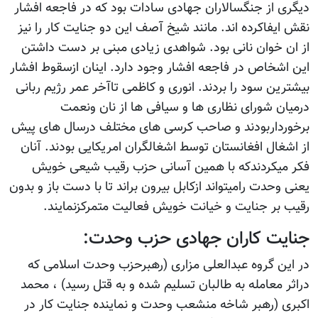
دیگری از جنگسالاران جهادی سادات بود که در فاجعه افشار
نقش ایفاکرده اند. مانند شیخ آصف این دو جنایت کار را نیز
از ان خوان نانی بود. شواهدی زیادی مبنی بر دست داشتن
این اشخاص در فاجعه افشار وجود دارد. اینان ازسقوط افشار
بیشترین سود را بردند. انوری و کاظمی تاآخر عمر رژیم ربانی
درمیان شورای نظاری ها و سیافی ها از نان ونعمت
برخورداربودند و صاحب کرسی های مختلف درسال های پیش
از اشغال افغانستان توسط اشغالگران امریکایی بودند. آنان
فکر میکردندکه با همین آسانی حزب رقیب شیعی خویش
یعنی وحدت رامیتواند ازکابل بیرون براند تا با دست باز و بدون
رقیب بر جنایت و خیانت خویش فعالیت متمرکزنمایند.
جنایت کاران جهادی حزب وحدت:
در این گروه عبدالعلی مزاری (رهبرحزب وحدت اسلامی که
دراثر معامله به طالبان تسلیم شده و به قتل رسید) ، محمد
اکبری (رهبر شاخه منشعب وحدت و نماینده جنایت کار در