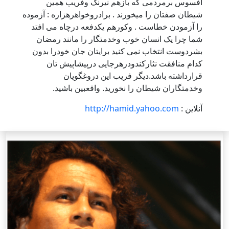
افسوس برمردمی که بازهم نیرنگ وفریب همین
شیطان صفتان را میخورند . برادروخواهرهزاره : آزموده
را آزمودن خطاست . وکورهم یکدفعه درچاه می افتد
شما چرا یک انسان خوب وخدمتگار را مانند رمضان
بشردوست انتخاب نمی کنید برایتان جان خودرا بدون
کدام منافقت نثارکندودرهرجایی درپیشاپیش تان
قرارداشته باشد.دیگر فریب این دروغگویان
وخدمتگاران شیطان را نخورید. واقعبین باشید.
آنلاین :
http://hamid.yahoo.com