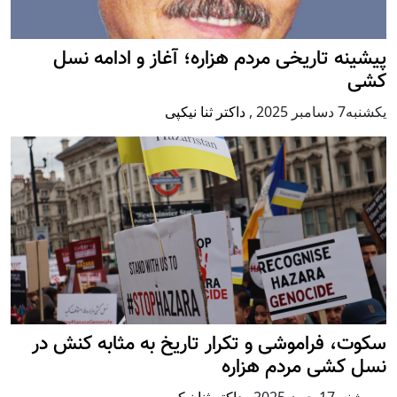
پيشينه تاريخی مردم هزاره؛ آغاز و ادامه نسل
کشی
يكشنبه7 دسامبر 2025
,
داکتر ثنا نیکپی
سکوت، فراموشی و تکرار تاريخ به مثابه کنش در
نسل کشی مردم هزاره