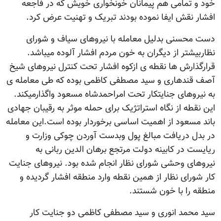
خود و تمامی هم پیمانان خونخواری خویش که در فاجعه
افشار نقش ایفا نموده بودند تبریک و تهنیت عرض کرد.
دست محسنی بدلیل معامله با نیروهای سیاف و شورای
نظاربیشتر از دیگران به خون مردم افشار آلوده میباشد.
قرارگذارش ها نقطه ی ازکوه افشار تحت کنترل نیروهای شیخ
آصف قندهاری و سید مصطفی کاظمی بوده که طی معامله ی
به نیروهای جنایتکار تحت امراحمدشاه مسعود واگذارمیکند.
این نقطه از نگاه استراتژیک برای حمله موثر به رقیبان جهادی
باند مسعود از اهمیت اساسی برخوردار بوده است.این معامله
در بدل دریافت مبالغ پول وبدست آوردن چوکی وزارت و
ریایست در کابینه دولت مرتجع برهان الدین ربانی به
نیروهای وحشی شورای نظار انجام شده بود. نیروهای جنایت
کار شورای نظار از همین نقطه وارد منطقه افشار گردیده و
منطقه را با خون شستند.
سید محمد انوری و سید مصطفی کاظمی دو جنایت کار