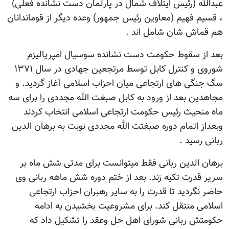
عبدالله (رئيس ایتلاف شمال در پارلمان دست نشانده فعلی)
، قسیم فهیم (معاوین رئيس جمهور) وعده دیگر از قوماندانان
هم قماش شان شامل اند .
بعد از سقوط حکومت دست نشانده سوسیال امپریالیزم
شوروی و کنترل کابل توسط مرتجعین جهادی در سال ۱۳۷۱
سگ جنگی های ارتجاعی میان احزاب اسلامی آغاز گردید. و
مجاهدین بعد از ورود به کابل صبغت الله مجددی را برای سه
ماه منحیث رئيس حکومت ارتجاعی اسلامی انتخاب کردند
وبعداز اتمام دوره صبغتت الله مجددی نوبت به برهان الدین
ربانی رسید .
برهان الدین ربانی فقط میتوانست برای مدتی شش ماه بر
سریر قدرت تکیه زند. بعد از ختم دوره شش ماهه ربانی وی
حاضر نگردید تا قدرت را به سایر رهبران احزاب ارتجاعی
اسلامی منتقل کند. برای مشروعیت بخشیدن به ادامه
حکومتش ربانی شورای اهل حل وعقد را تشکیل داد که