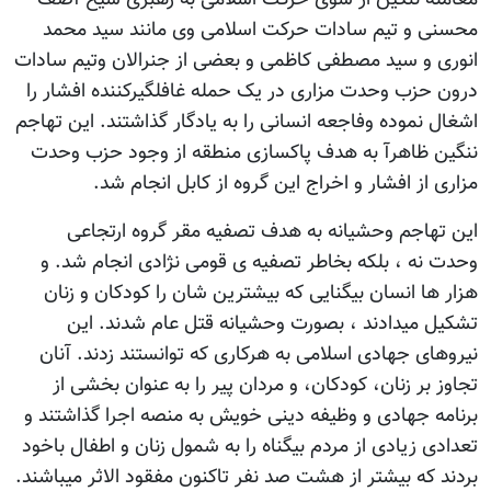
محسنی و تیم سادات حرکت اسلامی وی مانند سید محمد
انوری و سید مصطفی کاظمی و بعضی از جنرالان وتیم سادات
درون حزب وحدت مزاری در یک حمله غافلگیرکننده افشار را
اشغال نموده وفاجعه انسانی را به یادگار گذاشتند. این تهاجم
ننگین ظاهرآ به هدف پاکسازی منطقه از وجود حزب وحدت
مزاری از افشار و اخراج این گروه از کابل انجام شد.
این تهاجم وحشیانه به هدف تصفیه مقر گروه ارتجاعی
وحدت نه ، بلکه بخاطر تصفیه ی قومی نژادی انجام شد. و
هزار ها انسان بیگنایی که بیشترین شان را کودکان و زنان
تشکیل میدادند ، بصورت وحشیانه قتل عام شدند. این
نیروهای جهادی اسلامی به هرکاری که توانستند زدند. آنان
تجاوز بر زنان، کودکان، و مردان پیر را به عنوان بخشی از
برنامه جهادی و وظیفه دینی خویش به منصه اجرا گذاشتند و
تعدادی زیادی از مردم بیگناه را به شمول زنان و اطفال باخود
بردند که بیشتر از هشت صد نفر تاکنون مفقود الاثر میباشند.