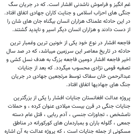
غم انگیز و فراموش ناشدنی افشار است. که در جریان سگ
جنگی های احزاب اسلامی و جنایت کاران جهادی اتفاق افتاد.
در این حادثه علمناک هزاران انسان بیگناه جان های شان را
از دست دادند و هزاران انسان دیگر اسیر و ناپدید گشتند.
فاجعه افشار در نوع خود یکی از خونین ترین وغمبار ترین
حادثه در تاریخ معاصر این سرزمین میباشد، که در صد سال
اخیر فاجعه افشار دومین فاجعه بزرگ به هدف نسل کشی و
تصفیه قومی نژادی محسوب میگردد. که بعد از جنایات
عبدالرحمن خان سفاک توسط مرتجعین جهادی در جریان
جنگ های جهادیها اتفاق افتاد.
پروژه عدالت افغانستان جنایات افشار را یکی از بزرگترین
جنایات جنگی در قرن بیست میلادی عنوان کرده ، و حملات
نامشخص ، تجاوزات جنسی ، آدم ربایی ، قتل عام دسته
جمعی ، گلوله باران و بمباردمان های کورکورانه در مناطق
مسکونی از جمله جنایات است ، که پروژه عدالت به آن اشاره