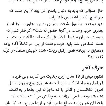
پشتبانی وسیع مردم دردام افتاده غرب کابل را بدست آورد.
حال سوالی که باید به دنبال پاسخ اش بود ؟ این است که
چرا هیچ یک از اشخاص بلند پایه
حزب وحدت بشمول شخص مزاری بدام متجاوزین نیفتاد.آیا
رهبری حزب وحدت در آنجا حضور نداشت؟ اگر فکر کنیم که
همه در جریان سقوط افشار فرار کرده اند عاقلانه نیست. آیا
همه اشخاص بلند پایه حزب وحدت از این امر کاملآ آگاه بوده
ومطابق به برنامه های ازقبل ریخته شده خویش منطقه را ترک
گفته اند؟
حرف آخر
اكنون بيش از 19 سال ازين جنايت مي گذرد، ولي فرياد
قربانيان و جانباختگان اين فاجعه هر روز روح و روان نسل
امروز افغانستان و آنانی را كه عاجزانه اين يغما را به تماشا
نشسته بودند را مي لرزاند و به چالش مي كشد. ياد جان
باختگان هر روز به سراغ ما مي آيد و از ما مي پرسد: "با آناني