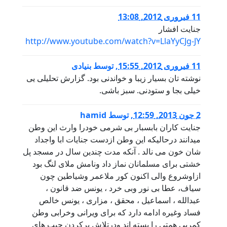
11 فبروری 2012, 13:08
جنایت افشار
http://www.youtube.com/watch?v=LlaYyCJg-JY
11 فبروری 2012, 15:55
,
توسط
بنیادی
نوشته تان بسیار زیبا و خواندنی بود. گزارش تحلیلی یی
خیلی بجا و ستودنی. سبز باشی.
2 جون 2013, 12:59
,
توسط
hamid
جنایت کاران بابسبار بی شرمی خودرا وارث این وطن
میدانند درحالیکه این وطن ازدست جنایات ابا واجداد
شان خون می نالد . آنکه مدت چندین سال در مسجد پل
خشتی برای مسلمانان نماز داد ونامش ملای لنگ بود
ازاوشروع والی اکنون کور ملاعمر وشیاطین چون
سیاف، عطا بی نور وبی خرد ، یونس ضد قانون ،
عبدالله ، اسماعیل ، محقق ، مزاری ، یونس خالص
فساد وغیره ادامه دارد که برای ویرانی وخرابی وطن
کمربی همتی را بسته اند ودرتلاش پرکردن جیب های