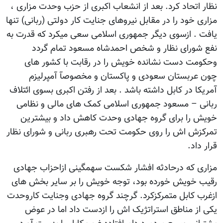
نظار اتحاد کرد. بعد از انشعاب اکبری از حزب وحدت مزاری ،
مزاری خود را در مقابل نیروهای جنایت کار دولتی (ربانی) تنها
یافت . ازسوی دیگر جمهوری اسلامی سعی میکرد که قدرت به
نفع شورای نظار و شخص احمدشاه مسعود تمام گردد
وحکومت دست نشانده خویش را در رقابت با کشور های
چون عربستان سعودی و پاکستان و مخصوصآ آمپرلیزم
آمریکا در کابل داشته باشد . بعد از رفتن اکبری بسوی ائتلاف
ربانی – مسعود جمهوری اسلامی کمک های مالی و نظامی
خویش را برای گروه جهادی وحدت کاهش داد و بیشترین
تمرکزش اش را روی حکومت تحت رهبری ربانی و شورای نظار
قرار داد.
مزاری که درحادثه افشار شکست سهمگینی ازاحزاب جهادی
رقیب خویش خورده بود، توجه خویش را بر سایر بخش های
ازغرب کابل متمرکزکرد. گرچند گروه جهادی وجنایت کاروحدت
یکی از مناطق استراتژیک اش را ازدست داد اما در عوض