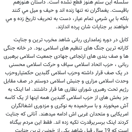
سلسله اين ستم هنوز قطع نشده است. داستان هنوزهم
باقيست. يغماگران نه تنها زنده اند و حيف و ميل مي كنند
بلكه با بي شرمي تمام عيار، دست به تحريف تاريخ زده و مي
خواهند بر جنايات شان پرده اندازند.
کابل در دوره زمامداری ربانی شاهد مخرب ترین و جنایت
کارانه ترین جنگ های تنظیم های اسلامی بود. در خانه جنگی
ها و صف بندی های ارتجاعی جهادی جمعیت اسلامی برهبری
ربانی ، حزب اتحاد اسلامی سیاف و حرکت اسلامی محسنی
در یک صف قرار داشته وحزب اسلامی گلبدین حکمتیاروحزب
وحدت اسلامی مزاری و جنبش اسلامی دوستم در صف مقابل
رژیم تحت رهبری شورای نظاری ها قرار داشتند. اما اینک به
جز بخش های از حزب اسلامی گلبدین همه اینها از یک کاسه
آش میخورند و با سرخمیده به نوکری و مزدوری اشغالگران
امریکایی و متحدان غربی اش ادامه میدهند. آنانی که جنایت
کردند اینک برسریرقدرت تکیه زده اند. فقط این مردم بیگناه
است که 19 سال قبل شاهد یکی از خونین ترین جنایت