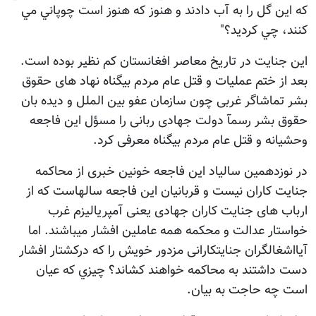
كه اين گل را به آب دادند و هنوز كه هنوز است چوپاني مي
كنند، چي كرديد؟"
این جنایت در تاریخ معاصر افغانستان کم نظیر بوده است.
بعد از ختم عملیات و قتل عام مردم بیگناه نهاد های حقوق
بشر تماشاگر غربی چون سازمان عفو بین الملل و دیده بان
حقوق بشر رسمآ دولت جهادی ربانی را مسؤل این فاجعه
وحشیانه و قتل عام مردم بیگناه معرفی کرد.
در نوزدهمین سالیاد این فاجعه خونین خبری از محاکمه
جنایت کاران نیست و قربانیان این فاجعه سالهاست که از
ارباب های جنایت کاران جهادی یعنی آمپریالیزم غرب
خواستار عدالت و محکمه همه عاملین افشار میباشند. اما
آيااشغالگران جنایتکارانی مزدور خویش را که درکشتار افشار
دست داشتند به محاکمه خواهند کشاند؟ چيزي كه عيان
است چه حاجت به بيان.