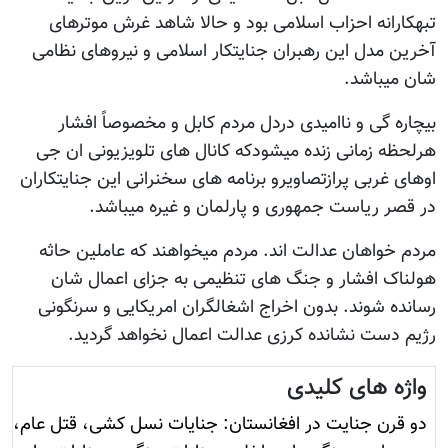
تبهکارانه احزاب اسلامی بود و حالا شاهد غرش موترهای
آخرین مدل این رهبران جنایتکار اسلامی و نیروهای نظامی
شان میباشد.
بیچاره گی و ناامیدی دردل مردم کابل و مخصوصاً افشار
هرلحظه زمانی زنده میشودکه کانال های تلویزیونی ان جی
اوهای غربی پرازتصاویرو برنامه های سخنرانی این جنایتکاران
در قصر ریاست جمهوری و پارلمان و غیره میباشد.
مردم خواهان عدالت اند. مردم میخواهند که عاملین حاثه
هولناک افشار و جنگ های تنظیمی به جزای اعمال شان
رسانده شوند. بدون اخراج اشغالگران امریکایی و سرنگونی
رژیم دست نشانده کرزی عدالت اعمال نخواهد گردید.
واژه های کلیدی
دو قرن جنایت در افغانستان: جنایات نسل کشی، قتل عام،