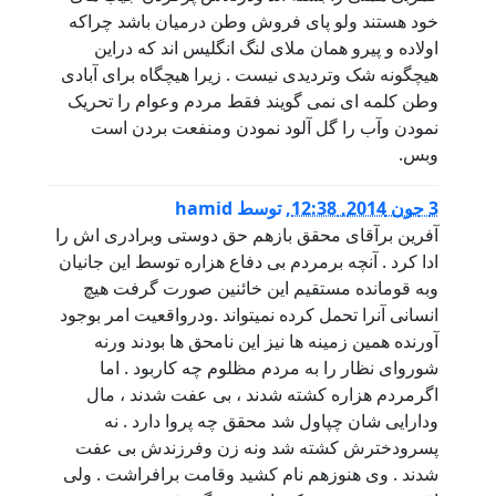
خود هستند ولو پای فروش وطن درمیان باشد چراکه
اولاده و پیرو همان ملای لنگ انگلیس اند که دراین
هیچگونه شک وتردیدی نیست . زیرا هیچگاه برای آبادی
وطن کلمه ای نمی گویند فقط مردم وعوام را تحریک
نمودن وآب را گل آلود نمودن ومنفعت بردن است
وبس.
3 جون 2014, 12:38
,
توسط
hamid
آفرین برآقای محقق بازهم حق دوستی وبرادری اش را
ادا کرد . آنچه برمردم بی دفاع هزاره توسط این جانیان
وبه قومانده مستقیم این خائنین صورت گرفت هیچ
انسانی آنرا تحمل کرده نمیتواند .ودرواقعیت امر بوجود
آورنده همین زمینه ها نیز این نامحق ها بودند ورنه
شوروای نظار را به مردم مظلوم چه کاربود . اما
اگرمردم هزاره کشته شدند ، بی عفت شدند ، مال
ودارایی شان چپاول شد محقق چه پروا دارد . نه
پسرودخترش کشته شد ونه زن وفرزندش بی عفت
شدند . وی هنوزهم نام کشید وقامت برافراشت . ولی