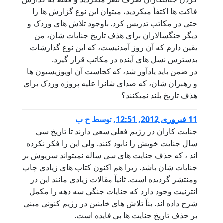
فاکت ها اکتفأ میکردید، میتوان این نوع گزارش ها را
حتی در مکاتب تدریس کرد. باوجود تلاش های وردک و
دیگر جنگسالاران برای هذف تاریخ جنایات شان، من
یقین دارم که آن روز آمدنیست، که این نوع گذارشات
بدسترس نسل های آینده در مکاتب قرار گیرد.
در ضمن باید یادآور شد، که کجاست آن اوپوزیسیون ها
و رهبران شان، که صدای شانرا علیه پروژه وردک برای
هذف تاریخ بلند نمیکنند؟
11 فبروری 2012, 12:51
,
توسط
ح ب
جنایت کاران در رژیم فعلی سعی دارند تا تاریخ سی
سال جنایت خویش را نابود کنند. ولی این را فکر نکرده
اند ، که حذف جنایت های سی ساله نمیتواند سرپوش بر
جنایات شان باشد. زیرا هم اکنون کتاب های زیادی چاپ
ومنتشر گردیده است. ثانیآ مقالات زیادی مانند این در
انترنیت وجود دارد که جنایات جنگی سه دهه را مکمل
شرح داده اند. بنآ تلاش های خاینین در رژیم کنونی مبنی
بر حذف تاریخ جنایت ها بی فایده است.