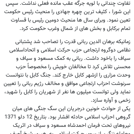
تفاوت چندانی با لویه جرگه عقب مانده فعلی نداشت. سپس
این شورا ، کثیف ترین چهره جهادی را منحیث رئيس حکومت
تعین نمود. وبرای سال ها منحیث دومین رئيس با قساوت
تمام برکابل و بخش های از شمال وغرب حکومت کرد.
زمانیکه برهان الدین ربانی قدرت را تصاحب شد پشتبانی
نظامی دوگروه ارتجاعی حزب حرکت اسلامی و اتحاداسلامی
سیاف را باخود داشت. ربانی به کمک مسعود و سیاف و
محسنی تلاش کرد تا مخالفان خویش را مخصوصاً حزب
وحدت مزاری را ازشهر کابل خارج کند. جنگ کابل با نتوانست
سرنوشت احزاب ارتجاعی موافق و مخالف رژیم ربانی را تعیین
نماید ولی توانست میلیون ها نفر از شهریان را کابل را شهید،
زخمی و آواره سازد.
یکی از حوادث خونین درجریان این سگ جنگی های میان
گروهی احزاب اسلامی حادثه افشار بود. بتاریخ 12 دلو 1371
نیروهای تحت فرمان احمدشاه مسعود و سیاف در اثریک
معامله ننگین از سوی حرکت اسلامی به رهبری شیخ آصف