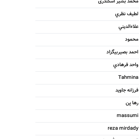
محمد بشیر اسکندری
لطيف نظري
علاءالديني
محمود
احمد بصيربيگزاد
واحد فرهادي
Tahmina
فرزانه جاويد
رها پن
massumi
reza mirdady