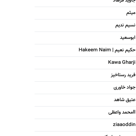
جاويد فرهاد
میثم
نسیم ندیم
ابوسعيد
حکيم نعيم | Hakeem Naim
Kawa Gharji
فرید رستاخیز
جواد خاوری
عتیق شاهد
llمحمد واعظی
ziaaoddin