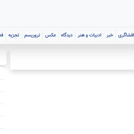
فشاگری
خبر
ادبیات و هنر
دیدگاه
عکس
تروریسم
تجزیه
فد