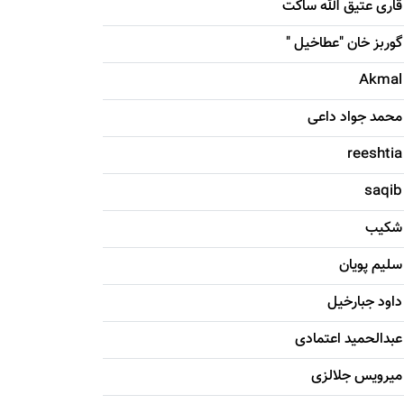
قاری عتیق الله ساکت
گوربز خان "عطاخیل "
Akmal
محمد جواد داعی
reeshtia
saqib
شکيب
سليم پویان
داود جبارخیل
عبدالحمید اعتمادی
میرویس جلالزی