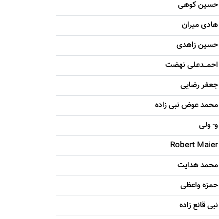
حسين کوهی
هادی ميران
حسين زاهدی
احمـــدعلی نهضت
جعفر رضایی
محمد عوض نبی زاده
و- ولی
Robert Maier
محمد هدایت
حمزه واعظی
نبی قانع زاده