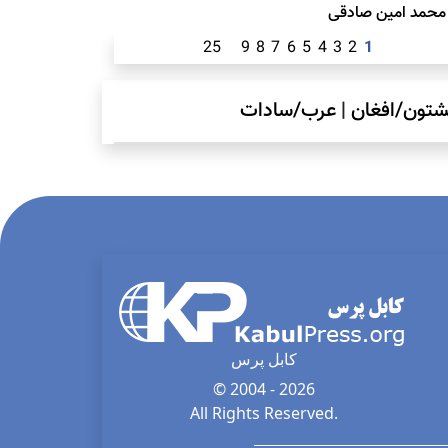
محمد امين صادقی
25
9
8
7
6
5
4
3
2
1
شتون/افغان
|
عرب/سادات
کابل پرس
© 2004 - 2026
All Rights Reserved.