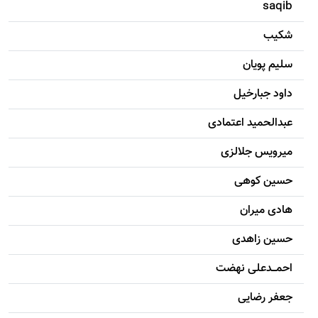
saqib
شکيب
سليم پویان
داود جبارخیل
عبدالحمید اعتمادی
میرویس جلالزی
حسين کوهی
هادی ميران
حسين زاهدی
احمـــدعلی نهضت
جعفر رضایی