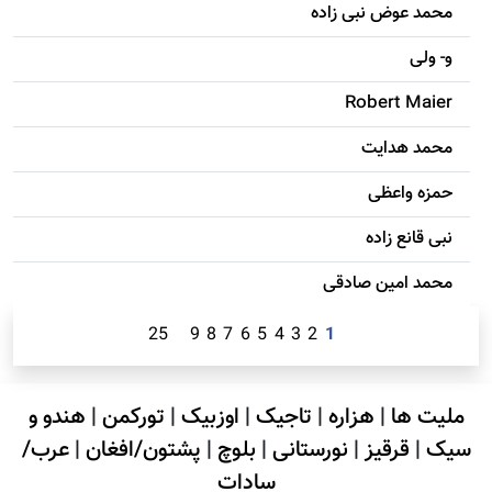
محمد عوض نبی زاده
و- ولی
Robert Maier
محمد هدایت
حمزه واعظی
نبی قانع زاده
محمد امين صادقی
25
9
8
7
6
5
4
3
2
1
ملیت ها
|
هزاره
|
تاجیک
|
اوزبیک
|
تورکمن
|
هندو و
سیک
|
قرقیز
|
نورستانی
|
بلوچ
|
پشتون/افغان
|
عرب/
سادات