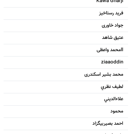
Kawa Gharji
فرید رستاخیز
جواد خاوری
عتیق شاهد
llمحمد واعظی
ziaaoddin
محمد بشیر اسکندری
لطيف نظري
علاءالديني
محمود
احمد بصيربيگزاد