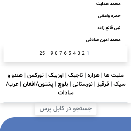
محمد هدایت
حمزه واعظی
نبی قانع زاده
محمد امين صادقی
25
9
8
7
6
5
4
3
2
1
ملیت ها
|
هزاره
|
تاجیک
|
اوزبیک
|
تورکمن
|
هندو و
سیک
|
قرقیز
|
نورستانی
|
بلوچ
|
پشتون/افغان
|
عرب/
سادات
جستجو در کابل پرس