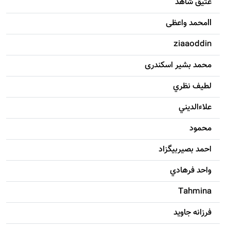
عتیق شاهد
llمحمد واعظی
ziaaoddin
محمد بشیر اسکندری
لطيف نظري
علاءالديني
محمود
احمد بصيربيگزاد
واحد فرهادي
Tahmina
فرزانه جاويد