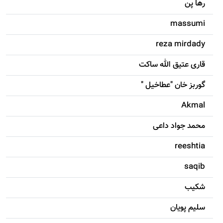
رها پن
massumi
reza mirdady
قاری عتیق الله ساکت
گوربز خان "عطاخیل "
Akmal
محمد جواد داعی
reeshtia
saqib
شکيب
سليم پویان