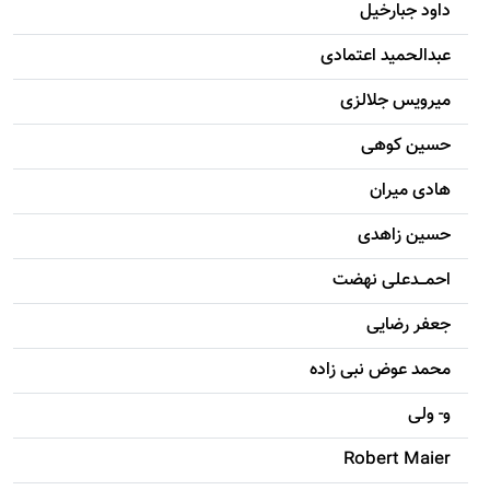
داود جبارخیل
عبدالحمید اعتمادی
میرویس جلالزی
حسين کوهی
هادی ميران
حسين زاهدی
احمـــدعلی نهضت
جعفر رضایی
محمد عوض نبی زاده
و- ولی
Robert Maier