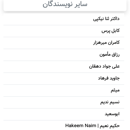
سایر نویسندگان
داکتر ثنا نیکپی
کابل پرس
کامران میرهزار
رزاق مأمون
علی جواد دهقان
جاويد فرهاد
میثم
نسیم ندیم
ابوسعيد
حکيم نعيم | Hakeem Naim