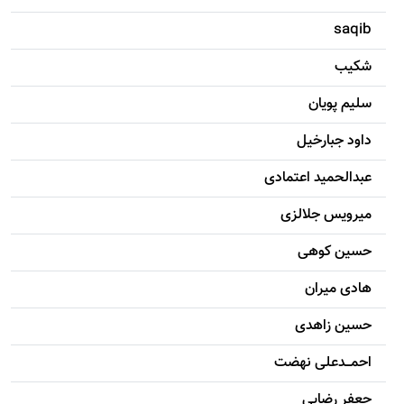
saqib
شکيب
سليم پویان
داود جبارخیل
عبدالحمید اعتمادی
میرویس جلالزی
حسين کوهی
هادی ميران
حسين زاهدی
احمـــدعلی نهضت
جعفر رضایی