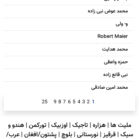
محمد عوض نبی زاده
و- ولی
Robert Maier
محمد هدایت
حمزه واعظی
نبی قانع زاده
محمد امين صادقی
25
9
8
7
6
5
4
3
2
1
ملیت ها
|
هزاره
|
تاجیک
|
اوزبیک
|
تورکمن
|
هندو و
سیک
|
قرقیز
|
نورستانی
|
بلوچ
|
پشتون/افغان
|
عرب/