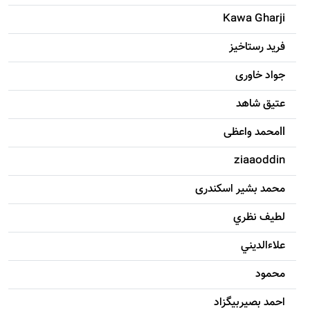
Kawa Gharji
فرید رستاخیز
جواد خاوری
عتیق شاهد
llمحمد واعظی
ziaaoddin
محمد بشیر اسکندری
لطيف نظري
علاءالديني
محمود
احمد بصيربيگزاد