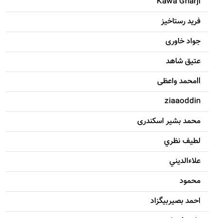
Kawa Gharji
فرید رستاخیز
جواد خاوری
عتیق شاهد
llمحمد واعظی
ziaaoddin
محمد بشیر اسکندری
لطيف نظري
علاءالديني
محمود
احمد بصيربيگزاد