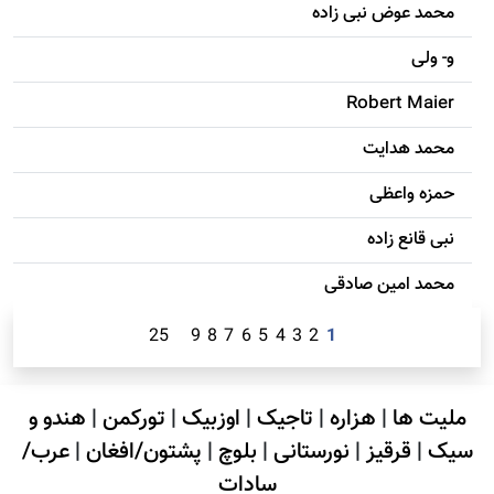
محمد عوض نبی زاده
و- ولی
Robert Maier
محمد هدایت
حمزه واعظی
نبی قانع زاده
محمد امين صادقی
25
9
8
7
6
5
4
3
2
1
ملیت ها
|
هزاره
|
تاجیک
|
اوزبیک
|
تورکمن
|
هندو و
سیک
|
قرقیز
|
نورستانی
|
بلوچ
|
پشتون/افغان
|
عرب/
سادات