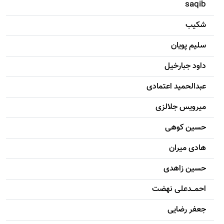
saqib
شکيب
سليم پویان
داود جبارخیل
عبدالحمید اعتمادی
میرویس جلالزی
حسين کوهی
هادی ميران
حسين زاهدی
احمـــدعلی نهضت
جعفر رضایی