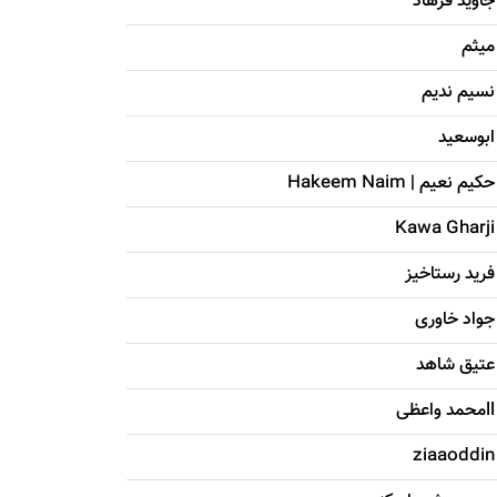
جاويد فرهاد
میثم
نسیم ندیم
ابوسعيد
حکيم نعيم | Hakeem Naim
Kawa Gharji
فرید رستاخیز
جواد خاوری
عتیق شاهد
llمحمد واعظی
ziaaoddin