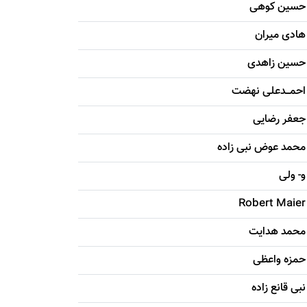
حسين کوهی
هادی ميران
حسين زاهدی
احمـــدعلی نهضت
جعفر رضایی
محمد عوض نبی زاده
و- ولی
Robert Maier
محمد هدایت
حمزه واعظی
نبی قانع زاده