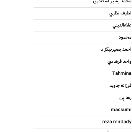
محمد بشیر اسکندری
لطيف نظري
علاءالديني
محمود
احمد بصيربيگزاد
واحد فرهادي
Tahmina
فرزانه جاويد
رها پن
massumi
reza mirdady