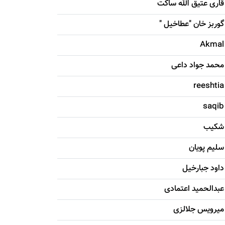
قاری عتیق الله ساکت
گوربز خان "عطاخیل "
Akmal
محمد جواد داعی
reeshtia
saqib
شکيب
سليم پویان
داود جبارخیل
عبدالحمید اعتمادی
میرویس جلالزی