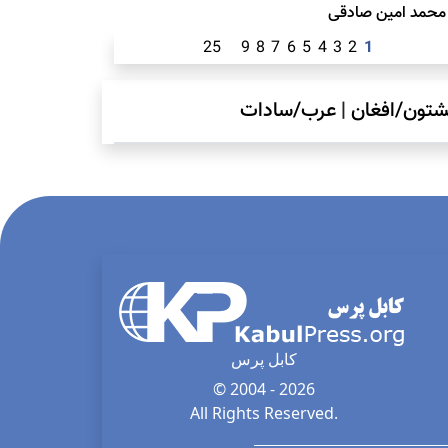
محمد امين صادقی
25
9
8
7
6
5
4
3
2
1
شتون/افغان
|
عرب/سادات
کابل پرس
© 2004 - 2026
All Rights Reserved.