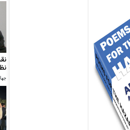
نق
نظ
چهار شنب