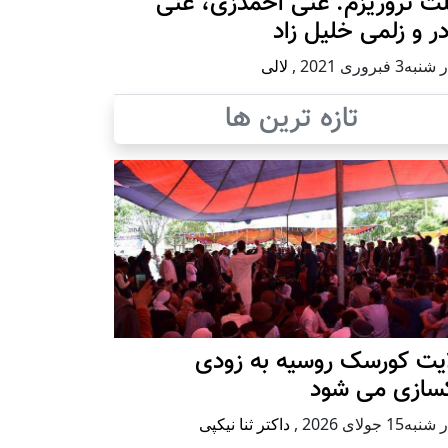
ث تروریزم: غنی احمدزی، غنی
در و زلمی خلیل زاد
ه3 فبروری 2021
,
لالی
تازه ترین ها
ایت کورسک روسیه به زودی
کسازی می شود
ه15 جولای 2026
,
داکتر ثنا نیکپی