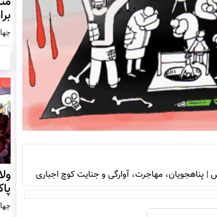
مثل
برا
چهار شنب
ول
ش
|
پناهجویان، مهاجرت، آوارگی و جنایت کوچ اجباری
پا
چهار شنب