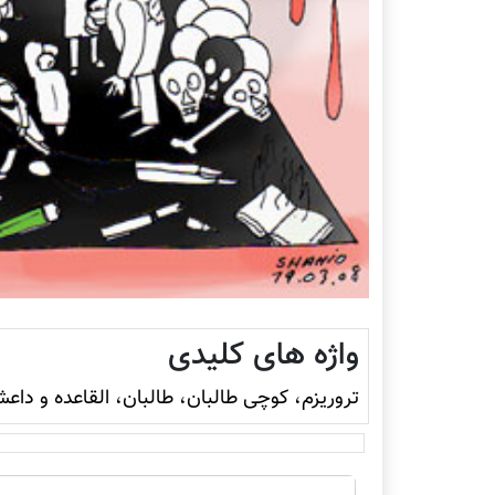
واژه های کلیدی
تروريزم، کوچی طالبان، طالبان، القاعده و داع