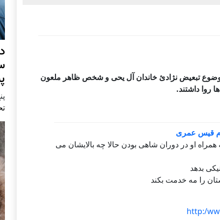
د
س
پ
 موضوع تبعیض نژادئ خاندان آل یحی و شخص ظاهر ملعون
 روا داشتند.
پنج 
تح
وم قیس عمری
ه همراه او در دوران شاهی بودن حالا چه بالایشان می
یکی بدهد
ان را مه خدمت بکند
http:/w