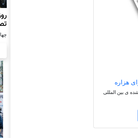
روز
تص
چهار شن
ای هزاره
شاعر شناخته شده ی بین المللی