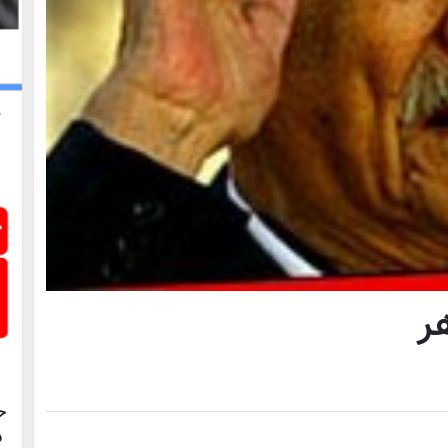
ر
ح
د