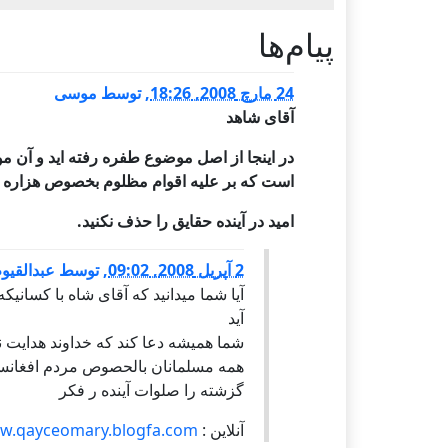
پيام‌ها
24 مارچ 2008, 18:26
,
توسط
موسی
آقای شاهد
در اینجا از اصل موضوع طفره رفته اید و آن
است که بر علیه اقوام مظلوم بخصوص هزاره ها
امید در آینده حقایق را حذف نکنید.
2 آپریل 2008, 09:02
,
توسط
عبدالقی
آیا شما میدانید که آقای شاه با کسانیک
آید
شما همیشه دعا کند که خداوند هدایت ن
همه مسلمانان بالحصوص مردم افغانست
گزشته را صلوات آینده ر فکر
آنلاین :
ww.qayceomary.blogfa.com