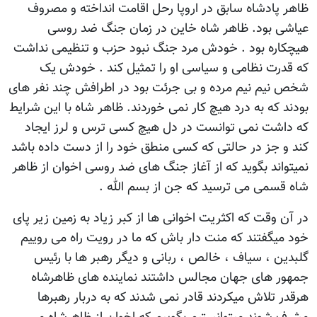
ظاهر پادشاه سابق در اروپا رحل اقامت انداخته و مصروف
عیاشی بود. ظاهر شاه خاین در زمان جنگ ضد روسی
هیچکاره بود . خودش مرد جنگ نبود حزب و تنظیمی نداشت
که قدرت نظامی و سیاسی او را تمثیل کند . خودش یک
شخص نیم نیم مرده و بی جرئت بود در اطرافش چند نفر های
بودند که به درد هیچ کار نمی خوردند. ظاهر شاه با این شرایط
که داشت نمی توانست در دل هیچ کسی ترس و لرز ایجاد
کند و جز در حالتی که کسی منطق خود را از دست داده باشد
نمیتواند بگوید که از آغاز جنگ های ضد روسی اخوان از ظاهر
شاه قسمی می ترسید که جن از بسم الله .
در آن وقت که اکثریت اخوانی ها از کبر زیاد به زمین زیر پای
خود میگفتند که منت دار باش که ما در رویت راه می روییم
گلبدین ، سیاف ، خالص ، ربانی و دیگر رهبر ها با رئیس
جمهور های جهان مجالس داشتند نماینده های ظاهرشاه
هرقدر تلاش میکردند قادر نمی شدند که به دربار رهبرها