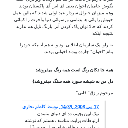
بگوش حامیان اخوان یعنی ای اس آی پاکستان بودند
وهم میزبان جنرال سردار عبدالولی شدند که بااین عمل
خویش راوائی ها بدنامی ورسوائی دنیا وآخرت را کمائی
کردند که حالا توان پاک کردن آنرا بازنگ نایل هم ندارند
.نتیجه اینکه:
نه راوا یک سازمان انقلابی بود و نه هم آنانیکه خودرا
بنام "اخوان" جازده بودند اخوانی بودند.
همه جا دکان رنگ است همه رنگ میفروشد
دل من به شیشه سوزد همه سنگ میفروشد}
مرحوم رازق" فانی"
17 می 2008, 14:39
,
توسط
کاظم تخاری
نیک آیین بچیم، ده ای دنیای متمدن
ارتباطات برایت متاسف هستم که نوشته
راوا در مورد ظاهرشاه بعد از حدود 13