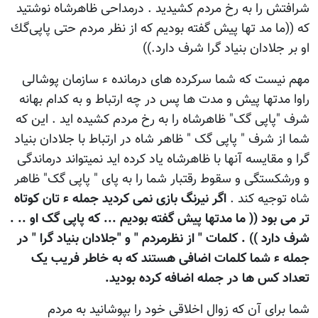
شرافتش را به رخ مردم کشیدید . درمداحی ظاهرشاه نوشتید
که ((ما مد تها پیش‌ گفته‌ بودیم‌ كه‌ از نظر مردم‌ حتی‌ پاپی‌گك
او بر جلادان بنیاد گرا شرف دارد.))
مهم نیست که شما سرکرده های درمانده ء سازمان پوشالی
راوا مدتها پیش و مدت ها پس در چه ارتباط و به کدام بهانه
شرف "پاپی گک" ظاهرشاه را به رخ مردم کشیده اید . این که
شما از شرف " پاپی گک " ظاهر شاه در ارتباط با جلادان بنیاد
گرا و مقایسه آنها با ظاهرشاه یاد کرده اید نمیتواند درماندگی
و ورشکستگی و سقوط رقتبار شما را به پای " پاپی گک" ظاهر
شاه توجیه کند .
اگر نیرنگ بازی نمی کردید جمله ء تان کوتاه
تر می بود (( ما مدتها پیش گفته بودیم ... که پاپی گک او .. .
شرف دارد )) . کلمات " از نظرمردم " و "جلادان بنیاد گرا " در
جمله ء شما کلمات اضافی هستند که به خاطر فریب یک
تعداد کس ها در جمله اضافه کرده بودید.
شما برای آن که زوال اخلاقی خود را بپوشانید به مردم