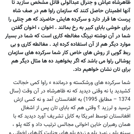
ظاهرشاه عیاش و جنرال عبدالولی قاتل مشخص سازید تا
آنها اطمینان حاصل کنند که سازمان راوا هم در صف شاه
پرست ها قرار دارد و سرکرده هایش حاضرند که هر چتلی را
برای خوشی بابای کبیر به رخ بمالند . اخوان ، اخوان گفتن
شما در آن نوشته نیرنگ مغالطه کاری است که شما در بسیار
موارد دیگر هم از آن استفاده کرده اید . مغالطه کاری و بی
ربط گویی از روش های خاص کار شما سرکرده های سازمان
پوشالی راوا می باشد که اگر بخواهید ده ها مثال دیگر هم
برای تان نشان خواهیم داد.
شما سرکرده های ورشکسته و درمانده ء راوا کمی خجالت
کشیدید یا نه وقتی دیدید که نه ظاهرشاه در آن وقت (سال
1374 – مطابق 1995) به افغانستان آمد و نه کسی ازش
ترسید و لرزید ؟ وقتی هم که بابای تان پس از اشغال
افغانستان توسط امریکا به کابل تشریف آورد دیدید که با
همان رهبران خاین اخوانی مجالس ترتیب داد و کله پلو ،
سینه پلو ، زمرد پلو و زرده پلو های جنایت کارهای اخوانی و