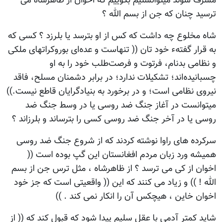
مشرف شوند میتوانستیم بگوییم که اخوان از ظاهرشاه می
ترسید چنان که جن از بسم الله ؟
شاه مخلوع چه داشت که کس از او بترسد یا بلرزد ؟ کسی که
به قرار گفتهء خود تان (( تنهاست‌ و عده‌ای‌ بوروكراتهای‌ ملكی‌
و نظامی‌ بدنام‌، فرتوت‌ و فرصت‌طلب‌ خود را به‌ او
چسبانیده‌اند؛ تشكیلات‌ ندارد؛ در برابر دشمنان‌ مسلح‌، فاقد
نیروی‌ نظامی‌ است‌؛ و در برخورد به‌ بنیادگرایان‌ قاطع‌ نیست‌.))
میتوانست در آغاز جنگ ضد روسی یا در وسط جنگ ضد
روسی یا در آخر جنگ ضد روسی کسی را بترساند و بلرزاند ؟
سرکرده های راوا نوشته کردند که از شروع جنگ ضد روسی
همیشه ورد زبان مردم افغانستان این گپ بوده است ((
اخوان از کی می ترسد ؟ از ظاهرشاه ، مثل ترس جن از بسم
الله ! )) و زیاد می کنند که این (( واقعیتی است که جز خود
اخوان خاین ، هیچکس آن را انکار نمی کند . ))
شاید کمتر آدمی با عقل سلیم پیدا شود که قبول کند که (( از