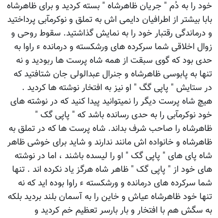
خود را به دُم " جریان ظاهرشاه " بسته کردید و برای ظاهرشاه
بابا بیشتر از اطرافیان دایمی اش به تملق و نوکرمآبی پرداختید
و درماندگی رقتبار خود را به نمایش گذاشتید. سقوط روحی و
زوال اخلاقی شما سرکرده های ورشکسته و درمانده ء راوا به
حدی بود که گوی سبقت از همه شاه پرست ها ربودید و نه
تنها به پابوسی ظاهرشاه و جنرال عبدالولی جان شتافتید که
در ستایش " پاپی گگ " او نیز به افتخار نوشته ها کردید .
هیچ شاه پرست دیگر را نمیتوانید پیدا کنید که در نوشته های
خود نوکرمآبی را به حدی رسانده باشد که " پاپی گک "
ظاهرشاه را صاحب شرف بداند. شاه پرست ها که در تملق به
ظاهرشاه و خانواده اش مانند ندارند و شاید برای خوشی ظاهر
شاه پای های " پاپی گک " او را لیسده باشند ، اما در نوشته
های خود از " پاپی گک " ظاهر شاه هرگز یاد نکرده اند . تنها
شما سرکرده های درمانده و ورشکسته ء راوا بوده اید که نه
تنها خود ظاهرشاه عیاش و خاین را به آسمان بلند بردید بلکه
به سگش هم با افتخار و بار بارسر تعظیم خم کردید و