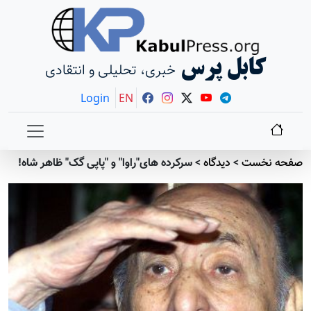
کابل پرس
خبری، تحلیلی و انتقادی
Login
EN
صفحه نخست
>
دیدگاه
>
سرکرده های"راوا" و "پاپی گک" ظاهر شاه!