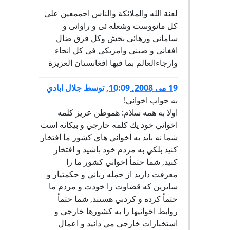
لعنة الله والملائکة والناس اجممعین علی
کل مائووست وشعله ئی و راوائی و
سامائی ورهائی بخش وکل فرق ضال
افغانی و صینی وامریکی فی کل انجاء
وارجاءالعالم بما فیها افغانستان العزیزة
19 می 2008, 10:09
,
توسط
جلال ابادي
به جواب اخواني!
اولا به همه سلام: هموطن عزيز كلمه
اخواني خود يك كلمه خارجي و بيكانه است
شما نه بايد به اخواني هاي كشور ما افتخار
كنيد بلكي به مردم خود باشيد و افتخار
كنيد, شما حتمأ اخواني كشور ما را
معرفت داريد از جمله رباني و حكمتيار و
سايرين كه قضاوت را خودت و مردم ما
حتمأ كرده و كردني هستند, شما حتمأ
روابط اخوانيها را به كشورها خارجي و
استخبارات خارجي مي دانيد و اعمال