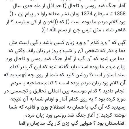
آغاز جنگ ضد روسی و تاحال )) حد اقل از ماه جدی سال
1358 تا سرطان 1374 زمان نشر مقاله راوا در پیام زن ، ((
ورد کلام مردم ما بوده است )) که ((اخوان از کی میترسد ؟ از
ظاهر شاه ، مثل ترس جن از بسم الله ! ))
گپی که " ورد کلام " و ورد زبان کسی باشد ، گپی است مثل
دعا و ذکر که شخص آن را شب و روز بر زبان راند. وقتی که
ادعا می شود که آن گپ از آغاز جنگ ضد روسی و تاحال ورد
زبان مردم ما بوده است باید گفته شود که این گپ بر کدام
سند استوار است؟ روشن کنید که شما از روی چه فهمیدید که
آن کلام ورد زبان مردم بوده است ؟ کدام مصاحبه با مردم
انجام دادید ؟ کدام موسسه بین المللی تحقیق و تجسسی در
مورد کرده بود ؟ به روی کدام آمار و ارقام شما به آن نتیجه
رسیدید که آن گپ با همان به اصطلاح وزن و قافیه که شما
نوشته کردید از آغاز جنگ ضد روسی ورد زبان مردم
افغانستان بود ؟ هوایی گپ زدن کار یک سازمان واقعا