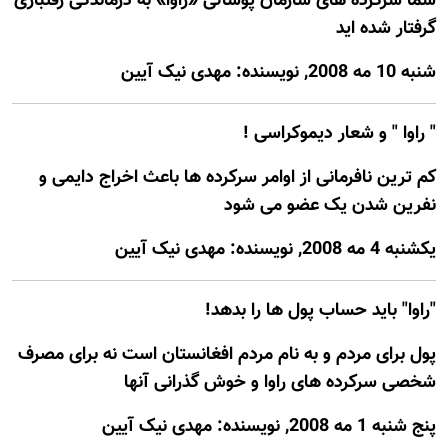
شما سرکرده های سازمان پوشالی «راوا» به درماندگی رقتباری
گرفتار شده اید
شنبه 10 مه 2008, نويسنده: مهدی نیک آیین
" راوا " و شعار دیموکراسی !
کم ترین نافرمانی از اوامر سرکرده ها باعث اخراج دایمی و
نفرین شدن یک عضو می شود
يكشنبه 4 مه 2008, نويسنده: مهدی نیک آیین
"راوا" بايد حساب پول ها را بدهد!
پول برای مردم و به نام مردم افغانستان است نه برای مصرف
شخصی سرکرده های راوا و خوش گذرانی آنها
پنج شنبه 1 مه 2008, نويسنده: مهدی نیک آیین