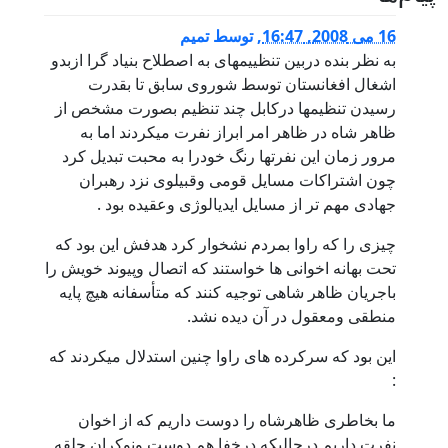
16 می 2008, 16:47
,
توسط
تمیم
به نظر بنده دربین تنظییمهای به اصطلاح بنیاد گرا ازبدو
اشغال افغانستان توسط شوروی سابق تا بقدرت
رسیدن تنظیمها درکابل چند تنظیم بصورت مشخص از
ظاهر شاه در ظاهر امر ابراز نفرت میکردند اما به
مرور زمان این نفرتها رنگ خودرا به محبت تبدیل کرد
چون اشتراکات مسایل قومی وقبیلوی نزد رهبران
جهادی مهم تر از مسایل ایدیالوژی وعقیده بود .
چیزی را که راوا بمردم نشخوار کرد هدفش این بود که
تحت بهانه اخوانی ها خواستند که اتصال وپیوند خویش را
باجریان ظاهر شاهی توجیه کنند که متأسفانه هیچ پایه
منطقی ومعقول در آن دیده نشد.
این بود که سرکرده های راوا چنین استدلال میکردند که
:
ما بخاطری ظاهرشاه را دوست داریم که از اخوان
نفرت داریم درحالیکه درخفا هم دوست ونوکران حلقه