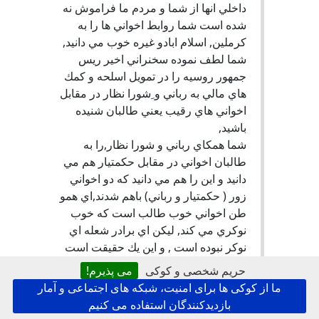
داخلي انها از شما و مردم ما فراموش نه
شده است شما روابط اخواني ها را به
كرملين, اسلام ابادو غيره خوب مي دانيد,
شما لطف نموده سخنراني اخير ريس
جمهور روسيه را در تمويل اسلحه و كمك
هاي مالي به رباني و ِشورا نظار در مقابل
اخواني هاي رقيب يعني طالبان شنيده
باشيد,
شما همكاي رباني و شورا نظار,را به
طالبان اخواني در مقابل حكمتيار هم مي
دانيد و اين را هم مي دانيد كه دو اخواني
زور ( حكمتيار و رباني) باهم شدند,اي همو
طن اخواني خوب طالب است كه خوب
نوكري مي كند, ليكن اي برادر شعله اي
نوكر نبوده است , و اين يك حقيقت است
كه مردم ما مي دانند. جلال ابادي
حریم شخصی و کوکی
می پذیرم!
ما از کوکی ها برای امنیت، شبکه های اجتماعی و آمار
آنلاین :
اخواني هاي نوكر است
بازدیدکنندگان استفاده می کنیم