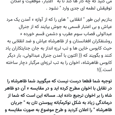
می کنید که چه کار ها کند تا به " اعتبار، موقعیت‌ و امكان‌
توفیقش لطمه ای جدی وارد " نشود .
بنازیم این طور " انقلابی " های را که از آوازه ء آمدن یک مرد
عیاش و بی اعتبار قسمی به جوش بیایند که از جنرال
عبدالولی قصاب سوم عقرب و دشمن قسم خورده ء
روشنفکران افغانستان و از ظاهرشاه عیاش و ضد انقلابی به
حیث کابوس خاین ها و تب لرزه انداز به جان جنایتکاران یاد
کنند و بگویند که (( اكنون‌ با آمدن‌ جنرال‌ عبدالولی‌، بار دیگر
كابوس‌ ظاهرشاه‌، اخوان‌ را به‌ تب‌ لرزه‌ای‌ مرگبار دچار ساخته‌
است‌.))!
توجیه شما قطعا درست نیست که میگویید شما ظاهرشاه را
در تقابل با اخوان مطرح کرده اید و در مقایسه ء آن دو ظاهر
شاه را بر اخوان ترجیع داده اید. مساله این است که شما از
درماندگی زیاد به شکل نوکرمآبانه پیوستن تان به " جریان
ظاهرشاه " را اعلان کردید و طرح موضوع به صورت مقایسه و