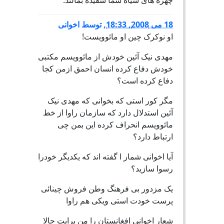
چهره های سیاه شما سفیده بمالند.
18 می 2008, 18:33
,
توسط
اخوانی
او نوکرک چین او مائوویست!
مهدی نیک آئین خودش از مائوویسم مکتبی
خودش دفاع کرده انسان احمق ازمن کجا
دفاع کرده است؟
مگر کور استی که بخوانی که مهدی نیک
آئین استدلال دارد که سازمان راوا از خط
مائوویسم انحراف کرده این بمن چی
ارتباط دارد؟
آیا اخوانی شمار ا گفته اند که یکدیگر خودرا
رسوا سازید؟
یک مزدور بی فرهنگ وطن فروش چینائی
پرست خودت استی ویکی هم راوا
شعار اخوانی افغانستان را من برایت حالا