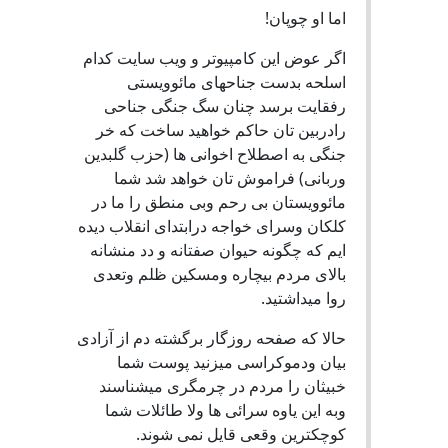
اما او چوپان!
اگر عوض این کامپیوتر و ویب سایت کدام
اسلحه بدست جناحهای مائوویستی
رفقایت برسد چنان سگ جنگی جناحی
رادربین تان حاکم خواهید ساخت که خر
جنگی به اصطلاح اخوانی ها (حزب گلبدین
وربانی) فراموش تان خواهد شد شما
مائوویستان بی رحم وبی منطق را ما در
کلکان وسرای خواجه درابتدای انقلاب دیده
ایم که چگونه حیوان صفتانه و دد منشانه
بالای مردم بیچاره ومسکین ظلم وتعدی
روا میداشتید.
حالا که صفحه روزگار برگشته دم از آزادی
بیان ودموکراسی میزنید پوست شما
خبیثان را مردم در چرمگری میشناسند
وبه این یاوه سرائی ها ولا طائلات شما
کوچکترین وقعی قایل نمی شوند.