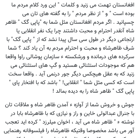
افغانستان تهمت می زنید و کلمات " این ورد کلام مردم ما
بوده است " و " از نظر مردم " را به گفته های تان می
چسپانید . اگر مردم افغانستان مثل شما به "پاپی گک " ظاهر
شاه آنقدر احترام و محبت داشتند چرا یک نفر انقلابی یا
ارتجاعی دیگر در طول سی سال پیدا نشد که از " پاپی گک" با
شرف ظاهرشاه و محبت و احترام مردم به آن یاد کند ؟ شما
سرکرده های درمانده و ورشکسته ء سازمان پوشالی راوا واقعا
هم که موجودات استثنائی هستید و گپ های استثنائی می
زنید که به عقل هیچکس دیگر جور درنمی آید . واقعا سخت
است که کسی مثل شما " انقلابی! " باشد که با افتخار پای "
پاپی گک " ظاهر شاه را به دیده بمالد !
جوش و خروش شما از آوازه ء آمدن ظاهر شاه و ملاقات تان
با جنرال عبدالولی خاین و راز و نیازی که با ظاهرشاه بابا در
نوشته ء " ظاهر شاه می آید ، اخوان میلرزد " کرده اید تعجب
آور می باشد مخصوصا وقتیکه ظاهرشاه را فیلسوفانه رهنمایی