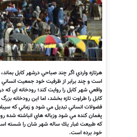
هرتازه واردي اگر چند صباحي درشهر كابل بماند، 
است و چند برابر از ظرفيت خود جمعيت انساني ر
واقعي شهر كابل را روايت كند؛ رودخانه اي كه در
كابل را طراوت تازه بخشد، اما اين رودخانه بزرگ
فضولات انساني تبديل مي شود و زماني كه سيبلا
پغمان كنده مي شود وزباله هاي انباشته شده رود 
كه طبيعت غبار يك ساله شهر شان را شسته است و
خود برده است.