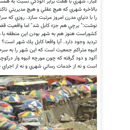
غبار، شهري با هفت برابر آلودگي نسبت به همس
بالاخره شهري كه هيچ عقلي و هيچ مديريتي تاكن
را با دنياي مدرن امروز مرتبت سازد. روزي كه 
نوشت:" برچي هم جزء كابل شد" اما واقعيت قضي
كشوراست هنوز هم به شهر بودن اين منطقه با 
ترديد وجود دارد. آيا واقعا كابل يك شهر است؟ ز
انبوه متراكم جمعيت است كه اين شهر را به سرحد
آلود و دود گرفته كه چون مورچه انبوه وار دركوچه
است و نه از خدمات رساني شهري و نه از اجراي 