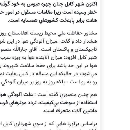
اكنون شهر كابل چنان چهره عبوس به خود گرفته
خطر رسيده است زيرا مقامات مسئول در امور ح
هفت برابر پايتخت كشورهاي همسايه است.
مشاور حفاظت ملي محيط زيست افغانستان روزپنج 
هشدار داد و گفت :ميزان آلودگي هوا در اين ش
تاجيكستان و پاكستان است. آقاي جارالله منصو
شهر كابل افزود: ميزان آلاينده هوا به ويژه سرب 
هوا در اين حد باشد براي حفط سلامت شهروندا
مي‌شود، در حاليكه اين مساله در كابل رعايت ن
رو به رو است ، بلكه روز به روز بر ميزان آلودگي
هم چنين منصوري گفته است :
علت آلودگي هواي
استفاده از سوخت بي‌كيفيت، تردد موترهاي فرسو
ماشين آلات متحرك است.