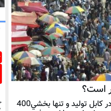
ر است؟
سالانه حدود ‪ 400هزار تن زباله در كابل توليد و تنها بخشي
ح
د