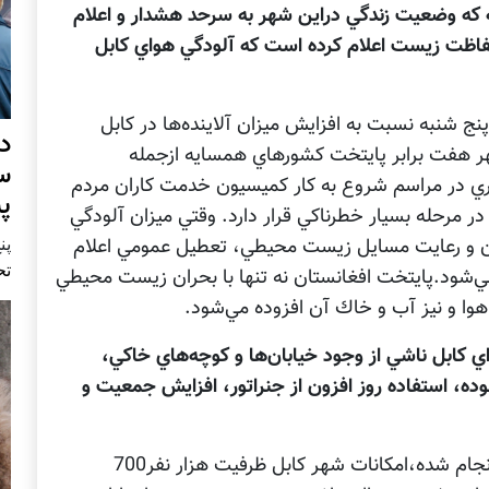
 كه وضعيت زندگي دراين شهر به سرحد هشدار و اعلام
فاظت زيست اعلام كرده است كه آلودگي هواي كابل
شنبه نسبت به افزايش ميزان آلاينده‌ها در كابل
د
هر هفت برابر پايتخت كشورهاي همسايه ازجمله
س
ري در مراسم شروع به كار كميسيون خدمت كاران مردم
پ
در مرحله بسيار خطرناكي قرار دارد. وقتي ميزان آلودگي
پنج 
ن و رعايت مسايل زيست محيطي، تعطيل عمومي اعلام
تح
مي‌شود.پايتخت افغانستان نه تنها با بحران زيست محيطي
 هوا و نيز آب و خاك آن افزوده مي‌شود.
 كابل ناشي از وجود خيابان‌ها و كوچه‌هاي خاكي،
ده، استفاده روز افزون از جنراتور، افزايش جمعيت و
براساس برآورد هايي كه از سوي شهرداري كابل انجام شده،امكانات شهر كابل ظرفيت ‪ 700هزار نفر