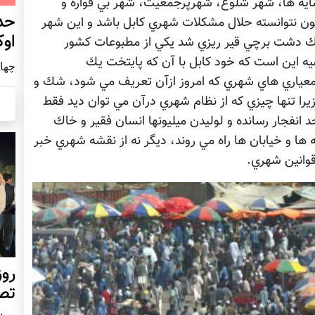
ايه ها، شهر شلوغ، شهرپرجمعيت، شهر بي قواره و
حد
ون نتوانسته حلال مشكلات شهري كابل باشد و اين شهر
اوک
سرك دشت برچي قير ريزي شد يكي از مطبوعات كشور
ه اين است كه خود كابل با آن كه پايتخت يك
چهار شنب
معياري هاي شهري كه امروز ازآن تعريف مي شود، شك و
يرا تنها چيزي كه از نظام شهري درآن مي توان ديد فقط
 انفجار رسانده و لوليدن ميليونها انسان فقير و خاك
 ها و خيابان ها راه مي روند، ديگر نه از نقشه شهري خبر
قوانين شهري.
روز
تص