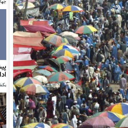
چهار شن
پيش
اد
يكشنبه7 دس