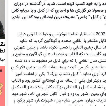
د را به خود كسب كرده است. شايد در گذشته در دوران
ولا در گزارش ها و اخباري كه از كابل و يا درباره كابل
ان" و كابل " زخمي" معروف ترين اوصافي بود كه اين آبادي
اما بعد از سقوط امارت طالبان ازاين شهر درسال 2002 و استقرار نظام دموكراسي و دولت قانوني دراين
بل مفتخر با القابي متعدد و گوناگون گرديد كه شايد
نق
ند سال چنين القابي را كسب نكرده باشد و چنين شهرتي
نظ
شهر كابل است كه القاب و توصيف هاي گوناگون و متنوع را
چهار شنب
ش سال القابي را كه براي كابل در مطبوعات داده شده
يف هاي بكر مي گرديد و متاسفانه تاكنون چنين فكربكري
د آوري نمايد." كابل تشناب بزرگ!" يكي از اهانت آميز
وتيتر اول يكي از رسانه هاي نوشتاري كشور بود و القاب
تشناب، كابل زباله داني بزرگ، كابل رودخانه زباله، كابل
اي زمين، شهر پردود و غبار، كابل شهر بي نام، شهر دود
تاريك جهان، شهربي سايه بان، شهرانتحار، شهر پرگرد و