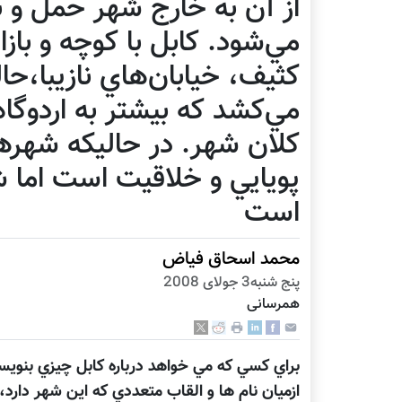
از آن به خارج شهر حمل و 
مي‌شود. كابل با كوچه و بازا
كثيف، خيابان‌هاي نازيبا،حال
مي‌كشد كه بيشتر به اردوگا
كلان شهر. در حاليكه شهره
پويايي و خلاقيت است اما ش
است
محمد اسحاق فياض
پنج شنبه3 جولای 2008
همرسانی
براي كسي كه مي خواهد درباره كابل چيزي بنويس
ازميان نام ها و القاب متعددي كه اين شهر دارد،