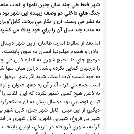
شهر فقط طي چند سال چنين نامها و القاب متعد
جنگ هاي داخلي دو وصف زيبنده اين شهر بود و معم
به نشر مي رسيد، آن را بكار مي بردند. كابل"وير
به مدت چند سال آن را براي خود يدك مي كشيد.
آبادي و هجوم ميليونها انسان به سوي پايتخت، كا
درهيچ جاي دنيا هيچ شهري به اندازه كابل طي چ
را درجهان كمايي نكرده باشد. دراين ميان تنها 
به خود كسب كرده است. شايد اگر رندي درطول ش
است جمع مي كرد، آمار آن به دهها عنوان و توص
به ذهن هيچ كسي خطور نكرده كه اين القاب را گر
ترين توصيفي بود دوسال پيش به آن متفتخرگرديد 
ديگري از اين قبيل: كابل شهر چتل، كابل شهر بي 
شهر بي فروغ، شهربي قانون، كابل شهري در انته
گرفته، شهري فرورفته در تاريكي، اولين پايتخت 