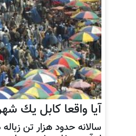
آيا واقعا كابل يك شه