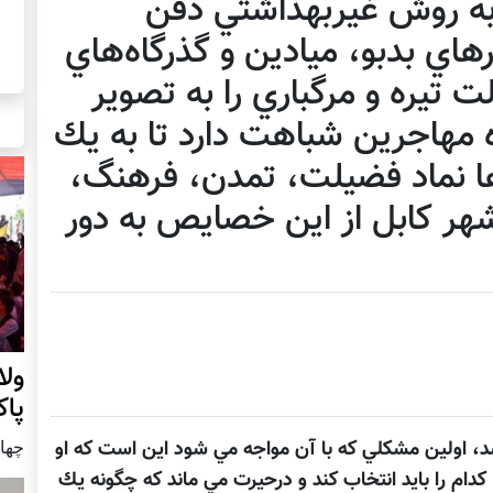
به روش غيربهداشتي دفن
رهاي بدبو، ميادين و گذرگاه‌هاي
ت تيره و مرگباري را به تصوير
ه مهاجرين شباهت دارد تا به يك
ا نماد فضيلت، تمدن، فرهنگ،
هر كابل از اين خصايص به دور
ول
پا
چهار شنب
د، اولين مشكلي كه با آن مواجه مي شود اين است كه او
 كدام را بايد انتخاب كند و درحيرت مي ماند كه چگونه يك