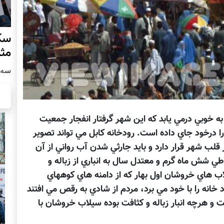
سکو
مث
سه شنبه
به خوبي درمي يابد كه اين شهر گرفتار انفجار جمعيت
ا درخود جاي داده است. رودخانه كابل مي تواند تصوير
 قلب شهر قرار دارد و بايد جارثي شدن آب رواني از آن
 طي شش ماه گرم و معتدل سال به انباري از زباله و
ب هاي خروشان اول بهار كه از دامنه هاي كوههاي
خانه را با خود مي برد، مردم از شادي به رقص مي افتند
 هرچه انبار زباله و كثافت بوده سيلاب خروشان با