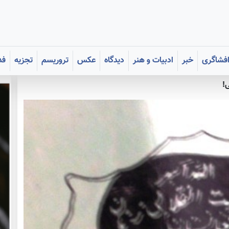
فشاگری
خبر
ادبیات و هنر
دیدگاه
عکس
تروریسم
تجزیه
فد
!