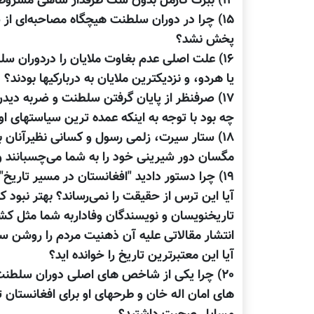
۱۴) ببرک کارمل بدون شک طرفدار شاهی مشروطه بود اما درست است که مستقیما با دربار رابطه داشت؟
۱۵) چرا در دوران سلطنت هیچگاه مصاحبه‌ای از ش
پخش نشد؟
۱۶) علت اصلی عدم بغاوت ملایان را دردوران سلط
یا هردو، و نزدیکترین ملایان به دربارکیها بودند؟
۱۷) صرفنظر از پایان گرفتن سلطنت و ضربه دی
چه بود با توجه به اینکه عمده ترین سیاستهای ا
۱۸) ستار سیرت، زلمی رسول و کسانی نظیرآنان ب
مگسان دور شیرینی خود را به شما می‌چسبانند و 
۱۹) چرا دستور دادید "افغانستان در مسیر تاریخ" نوشته‌ی میرغلام محمد غبار پس از چاپ جمعاوری گردد؟
آیا این ترس از حقیقت را نمی‌رساند؟ بهتر نبود ک
تاریخنویسان و نویسندگان وفاداربه شما مثل ک
انتشار مقالاتی علیه آن ذهنیت مردم را روشن سا
آیا این معتبرترین تاریخ را خوانده اید؟
۲۰) چرا یکی از شاخص های اصلی دوران سلطنت
های امان اله خان و طرحهای او برای افغانستان تش