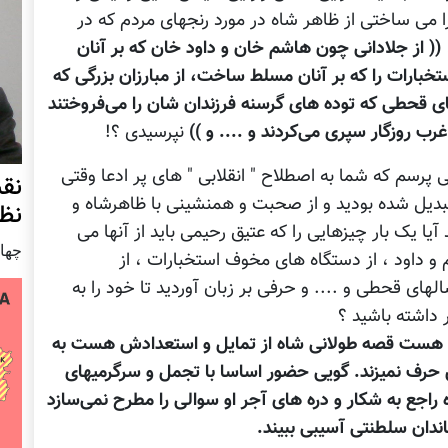
را می ساختی از ظاهر شاه در مورد رنجهای مردم که در
(( از جلادانی چون هاشم خان و داود خان که بر آنان
بارات را که بر آنان مسلط ساخت، از مبارزان بزرگی که
ی قحطی که توده های گرسنه فرزندان شان را می‌فروختند
ب روزگار سپری می‌کردند و .... و ))
نپرسیدی ؟!
پرسم که شما به اصطلاح " انقلابی " های پر ادعا وقتی
نق
بدیل شده بودید و از صحبت و همنشینی با ظاهرشاه و
نظ
یا یک بار چیزهایی را که عتیق رحیمی باید از آنها می
چهار شنب
 و داود ، از دستگاه های مخوف استخبارات ، از
لهای قحطی و .... و حرفی بر زبان آوردید تا خود را به
 داشته باشید ؟
 هست قصه طولانی شاه از تمایل و استعدادش هست به
 حرف نمیزند. گویی حضور اساسا با تجمل و سرگرمیهای
راجع به شکار و دره های آجر او سوالی را مطرح نمی‌سازد
ندان سلطنتی آسیبی ببیند.