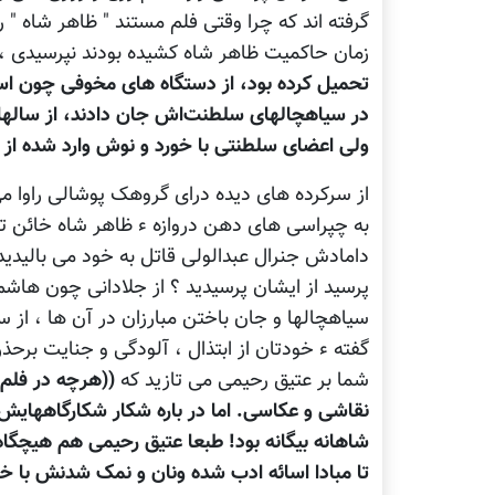
گرفته اند که چرا وقتی فلم مستند " ظاهر شاه " 
زمان حاکمیت ظاهر شاه کشیده بودند نپرسیدی ،
تحمیل کرده بود، از دستگاه های مخوفی چون استخ
در سیاهچالهای سلطنت‌اش جان دادند، از سالها
ولی اعضای سلطنتی با خورد و نوش وارد شده از غر
از سرکرده های دیده درای گروهک پوشالی راوا می 
به چپراسی های دهن دروازه ء ظاهر شاه خائن ت
دامادش جنرال عبدالولی قاتل به خود می بالیدید آ
پرسید از ایشان پرسیدید ؟ از جلادانی چون هاشم
سیاهچالها و جان باختن مبارزان در آن ها ، از سا
گفته ء خودتان از ابتذال ، آلودگی و جنایت برحذر
شما بر عتیق رحیمی می تازید که
((هرچه در فلم
نقاشی و عکاسی. اما در باره شکار شکارگاههایش
شاهانه بیگانه بود! طبعا عتیق رحیمی هم هیچگاه 
تا مبادا اسائه ادب شده ونان و نمک شدنش با خا