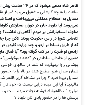
ساعت را به چه کارهایی مشغول می‌بود غیر از ن
مسایل به اصطلاح مملکتی می‌پرداخت و اصلا شیو
نمی‌پرسد آیا داوود خان در دوران صدارتش کارها
مخوف استخباراتش بر مردم آگاهی‌ای نداشت؟ و 
انتخابی شورا در راس حکومت بودند لاکن چرا جنرا
که از طریق تسلط بر اردو و چند وزارت کلیدی در
اراده‌ی او قدرت را در کف گرفته بود؟ آیا فعال
عضوی از خاندان سلطنتی در "دهه دموکراسی" نبو
پوشالی راوا برمیگردد که شما در سالهای خوشی 
همان سوال های مطرح شده در بالا را به حضور ب
مسایل نپرداختید ؟ چرا در مشاطه گری ظاهر شا
مالیدید؟ آیا این دیده درایی نیست که خود تان گل
میلرزد " ، ظاهرشاه فرشته نجات مردم است و . . 
پرسش ها را در حضور بابای تان ننهاد ؟