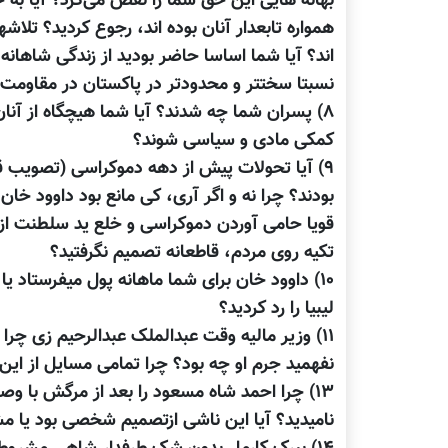
بهانه هایی این حق شما را نقض می‌کرد؟ آیا به 
همواره تابعدار آنان بوده اند، رجوع کردید؟ تل
اند؟ آیا شما اساسا حاضر بودید از زندگی شاهانه
نسبتا سختتر و محدودتر در پاکستان در مقاومت
۸) پسران شما چه شدند؟ آیا شما هیچگاه از آنا
کمکی مادی و سیاسی شوند؟
۹) آیا تحولات پیش از دهه دموکراسی (تصویب قا
بودند؟ چرا نه و اگر آری، کی مانع بود داوود خا
قویا حامی آوردن دموکراسی و خلع ید سلطنت از 
تکیه روی مردم، قاطعانه تصمیم نگرفتید؟
۱۰) داوود خان برای شما ماهانه پول میفرستاد ی
لیبیا را رد کردید؟
۱۱) وزیر مالیه وقت عبدالملک عبدالرحیم زی چر
نفهمید جرم او چه بود؟ چرا تمامی مسایل از ای
۱۳) چرا احمد شاه مسعود را بعد از مرگش با وص
نامیدید؟ آیا این ناشی ازتصمیم شخصی بود یا م