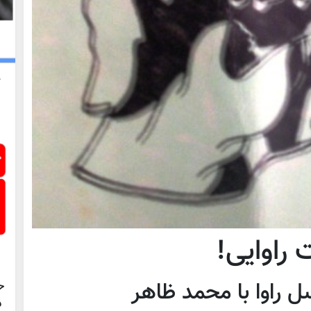
راوایی!
ح
ل راوا با محمد ظاهر
د