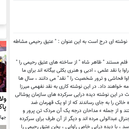
نوشته ای درج است به این عنوان : " عتیق رحیمی مشاطه
لم مستند " ظاهر شاه " از ساخته های عتیق رحیمی را "
وا با نقد علمی ، ادبی و هنری بکلی بیگانه اند برای ما
ا فحاشی و ترور شخصیت را " نقد" می دانند ، سال ها
دامه خواهند داد. در این نوشته کاری به نقد نفهمی میرزا
 در این نوشته دیده درایی سرکرده های سازمان پوشالی
ول
ائن را به جای رساندند که از او یک قهرمان ضد
پا
ند و از جمله ء مداحان درجه یک آن مردک تن پرور و
چهار شنب
نرال عبدالولی مرده اند و دیگر از آن طرف برای سرکرده
سد ، با دیده درایی خاص راوایی ، یخن عتیق رحیمی را