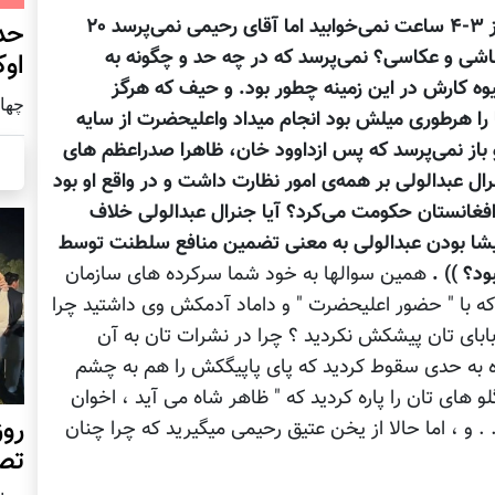
ظاهر شاه مدعی میشود که در ۲۴ ساعت بیش از ۳-۴ ساعت نمی‌خوابید اما آقای رحیمی نمی‌پرسد ۲۰
حد
قاشی و عکاسی؟ نمی‌پرسد که در چه حد و چگونه به
اوک
ه کارش در این زمینه چطور بود. و حیف که هرگز
چهار شنب
 را هرطوری میلش بود انجام میداد واعلیحضرت از سایه
باز نمی‌پرسد که پس ازداوود خان، ظاهرا صدراعظم های
ل عبدالولی بر همه‌ی امور نظارت داشت و در واقع او بود
 افغانستان حکومت می‌کرد؟ آیا جنرال عبدالولی خلاف
 مایشا بودن عبدالولی به معنی تضمین منافع سلطنت توسط
د؟ )) .
همین سوالها به خود شما سرکرده های سازمان
که با " حضور اعلیحضرت " و داماد آدمکش وی داشتید چرا
ابای تان پیشکش نکردید ؟ چرا در نشرات تان به آن
ه به حدی سقوط کردید که پای پاپیگکش را هم به چشم
و های تان را پاره کردید که " ظاهر شاه می آید ، اخوان
روز
. و ، اما حالا از یخن عتیق رحیمی میگیرید که چرا چنان
تص