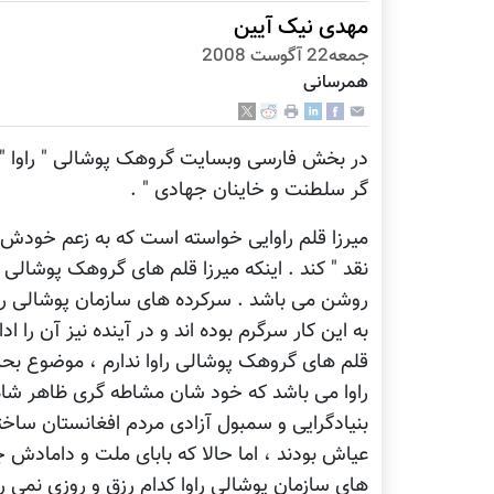
مهدی نیک آیین
جمعه22 آگوست 2008
همرسانی
در بخش فارسی وبسایت گروهک پوشالی " راوا " 
گر سلطنت و خاینان جهادی " .
میرزا قلم راوایی خواسته است که به زعم خودش ف
نقد " کند . اینکه میرزا قلم های گروهک پوشالی را
روشن می باشد . سرکرده های سازمان پوشالی راو
به این کار سرگرم بوده اند و در آینده نیز آن را ا
قلم های گروهک پوشالی راوا ندارم ، موضوع بحث
راوا می باشد که خود شان مشاطه گری ظاهر شاه خ
بنیادگرایی و سمبول آزادی مردم افغانستان ساخت
عیاش بودند ، اما حالا که بابای ملت و دامادش ج
های سازمان پوشالی راوا کدام رزق و روزی نمی ر