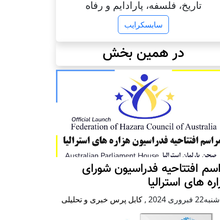
تاریخ، فلسفه، پارادایم و رفاه
سابسکرایب
در همین بخش
سم افتتاحیه فدراسیون شورای
ره های استرالیا
2 فبروری 2024
,
کابل پرس خبری و تحلیلی