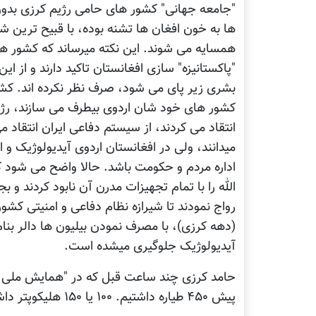
"جامعه جهانی" کشور های حامی رژیم کرزی بدون 
ها به خون افغان ها تشنه بوده، با قبیح ترین
همسایه می شوند. این نکته میرساند که کشور ها
"پاکستانیزه" سازی افغانستان تاکید دارند و از 
بشری زیر پای می شود، صرف نظر نکرده اند. کشو
کشور های خود شان اردوی بیطرف می سازند، رژیم
انتقاد می کردند، از سیستم دفاعی ایران انتقاد
میدانند، ولی در افغانستان اردوی آیدیولوژیک و 
اداره مردم و حکومت باشد. حالا واضح می شود ک
الله را با تمام تجهیزات مدرن آن نابود کردند و 
رواج نمودند تا شیرازه نظام دفاعی و امنیتی کشور
(دهه کرزی)، با مصرف نمودن بیلیون ها دالر بنا
آیدیولوژیک جلوگیری میشده است.
حامد کرزی چند ساعت قبل که در "همایش ملی ج
پیش ۴۵۰ طیاره داشتیم. ۱۰۰ یا ۱۵۰ هلیکوپتر داشتیم. میگ داشتیم، سو داشتیم."2