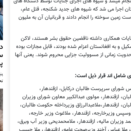
انجام میشد و شیوه های اجرای جنایات توسط دستگاه های
تان اجرا می شد که شیوه های جدید شکنجه، قتل عام،
 زمین سوخته را انجام دادند و قربانیان آن به ملیون
جنایات همکاری داشته ناقضین حقوق بشر هستند، لاکن
د
ل و به افغانستان اعزام شده بودند، قابل مجازات بوده
س
محدویت زمانی از مسوولیت جزایی محروم شوند. یعنی آنها
پ
پنج 
ی شامل اند قرار ذیل است:
تح
ئیس شورای سرپرست طالبان درکابل، ازقندهار،
، ازقندهار، مولوی عبدالکبیر معاون شورای وزیران
لبان، ازقندهار،ملاعبدالرزاق وزیرداخله حکومت طالبان،
 وسپس وزیرخارجه، ازقندهار، ملاغوث وزیر خارجه،
وزیران مالیه، ازقندهار، ملامحمدیحی وزیر آب وبرق،
ار، ملا عباس آخند وزیرصحت عامه، ازقندهار، ملا حبیبب