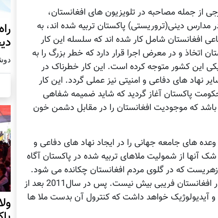
رجی از جمله مصاحبه در تلویزیون های افغانستان،
در مدارس دینی(تروریستی) پاکستان تربیه شده اند، به
راه
عی افغانستان شامل کار شده اند که سلسله این کار
دیج
فغانستان اتخاذ و در معرض اجرا قرار دارد که خطر بزرگ را به
دوشنبه19
ی این کشور متوجه کرده است. این کار خطرناک در
یر نهاد های دفاعی و امنیتی نیز عملی گردد. این کار
 حکومت پاکستان آغاز گردید که شاید ضمیمه شفاهی
ه باشد که موجودیت افغانستان را در مقابل دشمن خون
وعده های جامعه جهانی را در ایجاد نهاد های دفاعی و
شک آنها از شمولیت ملاهای تربیه شده در پاکستان آگاه
 زهریست که در گلوی مردم افغانستان چکانده می شود.
معلوم می شود وعده های ایجاد ارتش مسلکی در افغانستان فریبی بیش نیست. پس در سال2011 بعد از
و آیدیولوژیک خواهد داشت که کنترول آن بدست ملا ها
ول
پا