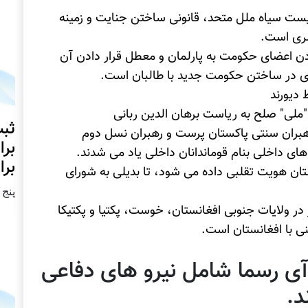
لیست سیاه ملل متحد، قانونی ساختن جنایت و زمینه
شری است.
دن اعضای حکومت به پارلمان و معطل قرار دادن آن
وی در ساختن حکومت جدید با طالبان است.
 دیورند
ملی" صلح به ریاست برهان الدین ربانی
ثبت
هبران سنتی پاکستان پرست و رهبران نسل دوم
برا
ای داخلی بنام قوماندانان داخلی یاد می شدند.
برا
ان هویت تقلبی داده می شود، تا بدیلی به شورای
پنج شنبه2
ر ولایات جنوبی افغانستان، خوست، پکتیا و پکتیکا
ی با افغانستان است.
آی رسما شامل نیرو های دفاعی
د.