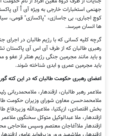
جنایات از طرف گروه معین افراد از نام حکومت 
جهنمی استخبارات خارجی به ویژه آی آُ آی پاکس
کوچ اجباری، بی جاسازی، "پاکسازی" قومی، سیاست
ها انسان میرسد.
گرچه کلیه کسانی که با رژیم طالبان در اجرای 
رهبری طالبان که از طرف آی اس آی پاکستان تشکی
و باید مانند مجرمین جنگی رژیم هتلر از عفو و 
باید مجرمین عمری و ابدی شناخته شوند.
اعضای رهبری حکومت طالبان که در این کته گور
ملاعمر رهبر طالبان، ازقندهار، ملامحمدربانی ر
ملامحمدحسن معاون شورای وزیران حکومت طالبان
بخش اقتصادی، ازپکتیا، ملاعبیدالله وزیردفاع طا
ازقندهار، ملا عبدالوکیل متوکل سخنگوی ملاعمر
ازقندهار ملاآغاجان معتصم وسپس ملاحاجی محمد 
ازقندهار، ملاشهید ورور وزیرفواید عامه، ازقنده