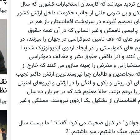
تردید میدانند که کارمندان استخبارات کشوری که سال
چهار شنب
 شکل و بی شرمی علنی از جانب حکومت داخل ارتش کشور
ی تصمیم گیرنده در سرنوشت افغانستان باز هم در
این پالیسی ناممکن و غیر انسانی که در آن همه حقوق
ر های که لاف تامین دموکراسی در جهان را میزنند، در
 های کمونیستی را در ایجاد اردوی آیدیولوژیک شدیدا
 می کنند و آنرا ناقض حقوق بشر و مخالف دموکراسی
استخباراتی و مغرض را زمینه سازی می کنند که خارج از
ه مجاهدین و طالبان چرا نیرومندترین ارتش داکتر نجیب
نق
بجای آن ریش و پکول و لنگی را در ارتش و نیروهای امنیتی
نظ
 را برهم بزنند. حالا معلوم شد که در جریان ده سال
م افغانستان از تشکیل یک اردوی نیرومند، مسلکی و غیر
چهار شنب
وانان" در کابل صحبت می کرد، گفت: " ما بیست سال