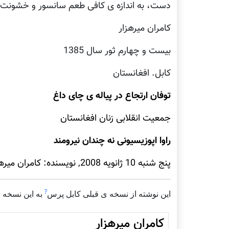
دست، به اندازه ی کافی طعم سانسور و خشونت ر
کامران ميرهزار
بيست و چهارم ثور سال 1385
کابل. افغانستان
توفان ارتجاع در پياله ی چای داغ
جمعيت انقلابی زنان افغانستان
راوا اپوزيسيونی نه چندان نيرومند
پنج شنبه 10 ژانويه 2008, نويسنده: کامران ميرهزار
?
اين نوشته از نسخه ی قبلی کابل پرس
به اين نسخه 
کامران میرهزار