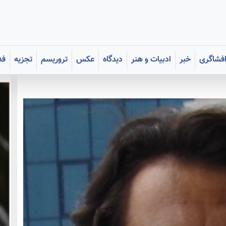
فشاگری
خبر
ادبیات و هنر
دیدگاه
عکس
تروریسم
تجزیه
فد