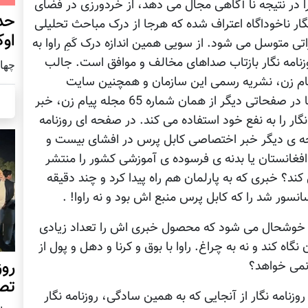
 در نتيجه نا آگاهی مجال می دهد، از خردورزی در فضای
حد
نگار ناخوداگاه اعتراف شده که هرجا از درک مباحث تحليلی
اوک
 متوسل می شود. از سويی همين اندازه درک کَمِ راوا به
وزنامه نگار بازتاب صداهای مخالف و موافق است. جالب
چهار شنب
ر صفحاتی از شماره ی 65 مجله پيام زن، نشريه رسمی اين سازمان و همچنين سايت
اينترنتی اش، عليه روزنامه نگار می نويسد و دقيقا در صفحاتی ديگر از همان شماره 65 مجله پيام زن، خبر
ر را به نفع خود استفاده می کند. در صفحه ای روزنامه
صفحه ی ديگر خبر اختصاصی کابل پرس در افشای بيست و
افغانستان يا بدنه ی فرسوده ی آموزشی کشور را منتشر
کند؟ خبری که به پارلمان هم راه پيدا کرد و چند دقيقه
انسور شد را که کابل پرس منبع اش بود و نه راوا! .
س خوشحال می شود که محصول خبری اش را تعداد زيادی
نگاه کند و نه به چراغ. راوا با بوق و کرنا و دهل و پول از
روز
ا نمی خواهد؟
تص
 روزنامه نگار از آنجايی که به همين سادگی، روزنامه نگار