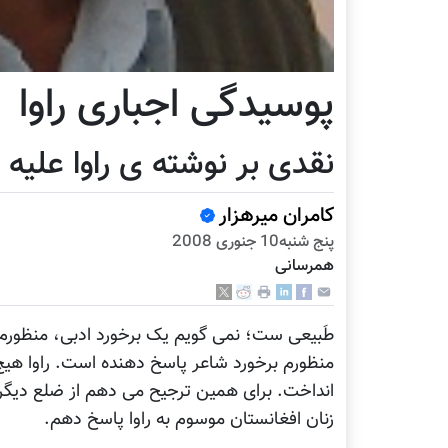
پوسيدگی اجباری راوا
نقدی بر نوشته ی راوا عليه ر
کامران میرهزار
پنج شنبه10 جنوری 2008
همرسانی
طَبيعی ست؛ نمی گويم يک برخورد ادبی، منظورم
منظورم برخورد شاعر پاسخ دهنده است. راوا هيچ م
انداخت. برای همين ترجيح می دهم از ضلع ديگر 
زنان افغانستان موسوم به راوا پاسخ دهم.