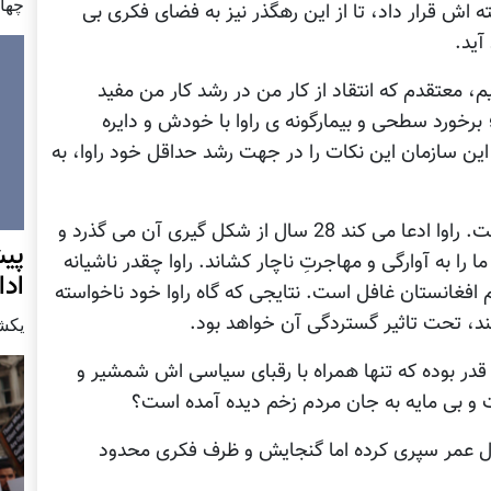
چهار شن
ر موضوع نوشته اش قرار داد، تا از اين رهگذر نيز به فضای فکری بی
آيد.
، معتقدم که انتقاد از کار من در رشد کار من مفيد
برخورد سطحی و بيمارگونه ی راوا با خودش و دايره
ين سازمان اين نکات را در جهت رشد حداقل خود راوا، به
نه؛ اين ويژگی يک جريان انديشمند و پيشرو نيست. راوا ادعا می کند 28 سال از شکل گيری آن می گذرد و
پيش
ا به آوارگی و مهاجرتِ ناچار کشاند. راوا چقدر ناشيانه
اد
 افغانستان غافل است. نتايجی که گاه راوا خود ناخواسته
د، تحت تاثير گستردگی آن خواهد بود.
يكشنبه7 دس
لات راوا در اين 28 سال همين قدر بوده که تنها همراه با رقبای سياسی اش شمشير و
ت و بی مايه به جان مردم زخم ديده آمده است؟
ن تعجب آور نيست که اين سازمان، 28 سال عمر سپری کرده اما گنجايش و ظرف فکری محدود