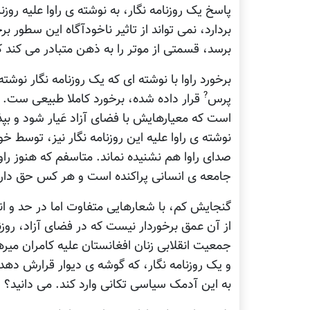
پاسخ يک روزنامه نگار، به نوشته ی راوا عليه روزن
بردارد، نمی تواند از تاثير ناخودآگاه اين سطور 
برسد، قسمتی از موتر را به ذهن متبادر می کند ک
برخورد راوا با نوشته ای که يک روزنامه نگار نوش
?
پرس
قرار داده شده، برخورد کاملا طبيعی ست. 
است که معيارهايش با فضای آزاد عَيار شود و بپذ
نوشته ی راوا عليه اين روزنامه نگار نيز، توسط خ
صدای راوا هم نشنيده نماند. متاسفم که هنوز راو
جامعه ی انسانی پراکنده است و هر کس حق دار
گنجايش کم، با شعارهايی متفاوت اما در حد و ان
از آن عمق برخوردار نيست که در فضای آزاد، روزن
جمعيت انقلابی زنان افغانستان عليه کامران ميره
و يک روزنامه نگار، که گوشه ی ديوار قرارش دهد و
به اين آدمک سياسی تکانی وارد کند. می دانيد؟