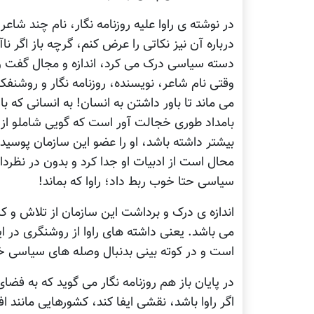
در نوشته ی راوا عليه روزنامه نگار، نام چند شاع
درباره آن نيز نکاتی را عرض کنم، گرچه باز اگر ناآ
دسته سياسی درک می کرد، اندازه و مجال گفت و گ
وقتی نام شاعر، نويسنده، روزنامه نگار و روشنفک
می ماند تا باور داشتن به انسان! به انسانی که با
بامداد طوری خجالت آور است که گويی شاملو از ارا
بيشتر داشته باشد، او را عضو اين سازمان پوسيده
محال است از ادبيات او جدا کرد و بدون در نظر
سياسی حتا خوب ربط داد؛ راوا که بماند!
اندازه ی درک و برداشت اين سازمان از تلاش و ک
می باشد. يعنی داشته های راوا از روشنگری در ا
است و در کوته بينی بدنبال وصله های سياسی 
در پايان باز هم روزنامه نگار می گويد که به فض
اگر راوا باشد، نقشی ايفا کند، کشورهايی مانند ا