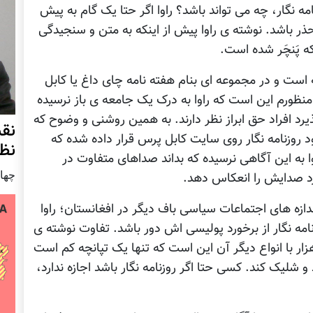
امه نگار، چه می تواند باشد؟ راوا اگر حتا يک گام به پيش
برحذر باشد. نوشته ی راوا پيش از اينکه به متن و سنجيدگی
ه پَنچَر شده است.
ته است و در مجموعه ای بنام هفته نامه چای داغ يا کابل
منظورم اين است که راوا به درک يک جامعه ی باز نرسيده
يرد افراد حق ابراز نظر دارند. به همين روشنی و وضوح که
نق
ود روزنامه نگار روی سايت کابل پرس قرار داده شده که
نظ
ا به اين آگاهی نرسيده که بداند صداهای متفاوت در
چهار شنب
د صدايش را انعکاس دهد.
دازه های اجتماعات سياسی باف ديگر در افغانستان؛ راوا
امه نگار از برخورد پوليسی اش دور باشد. تفاوت نوشته ی
زار با انواع ديگر آن اين است که تنها يک تپانچه کم است
 شليک کند. کسی حتا اگر روزنامه نگار باشد اجازه ندارد،