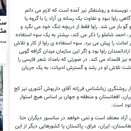
ر، نويسنده و روشنفکر نيز آمده است که لازم می دانم
گاهی راوا نبود و تفاوت يک رسانه ی آزاد را با گروه يا
سکو
و باز می شد. راوا فقط از دريچه تنگ خود می نگرد و
مث
ر، احمد شاملو را ذکر می کند، بيشتر به يک سوء استفاده
سه شنبه
ر امانت را پيش می برد. سوء استفاده ی راوا از کار و تلاش
داتمندان راوا بود و اگر اين سازمان ميدان گزافه گويی
 نيز قلمداد می کند. در صورتی که بامداد شعر فارسی را
داشت تلاش او در رشد و گسترش ادبيات، به يک جريان
ار روشنگری زبانشناس فرزانه آقای داريوش آشوری نيز کج
يران، افغانستان و منطقه و جهان بر اساس هيچ استوار
خود است.
ای آزاد معتقد است و نمی خواهد در سانسور ديگران حتا
فغانستان، ايران، عراق، پاکستان يا کشورهايی ديگر از اين