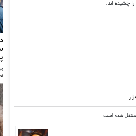
ا چشيده اند.
د
س
پ
پنج 
تح
منتقل شده است