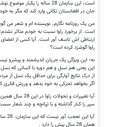
است، اين سازمان 28 ساله را يکبا
جان در افغانستان تکانی وارد کند که مگر به خود 
من يک روزنامه نگارم، نويسنده ام و شعر می گويم
است. از برخورد راوا نسبت به خودم متاثر نشدم؛ 
ارتباطی اش تاسف آور است. آيا کسی از اعضای ا
راوا گوشزد کرده است؟
اين يعنی هم نسل و هم دوره با کسانی که نسل ما ر
از درک نتايج آوارگی برای حداقل يک نسل از مردم
اگر بخواهد تحرکی به خود بدهد و ورزش فکری کن
آيا تغييرات و تحو
سپر را کنار گذاشته و با تپانچه و چند شعار سس
آيا اي
همان 28 سال پيش را دارد .