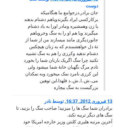
دوست
جان برادر.درجوامع ما هنگامیکه
برکارکسی ایراد بگیرندویاهم دشنام بدهند
یا زن وهمشیره ومادر اورا به باد دشنام
میگیرند ویا هم او را به سگ وخرویاهم
جانوردیگری مانند میسازند من از شما از
تۀ دل خواهشمندم که به زنان هیچکس
دشنام ندهید وکرزی را هم به سگ تشبیه
نکنید چرا سگ اگریک بارنان شما را بخورد
تادم مرگ نگهبان خانۀ شما میشود ولی
این کرزی نامرد نمک میخورد وبه نمکدان
می..ش..ا..ش..د فلهذا.این توهین
بزرگیست به سگ بیچاره
13 فبروری 2012, 16:37
,
توسط
نادر
برادران شما سگ ها را میزنید! صاحب سگ را بزنید، تا
سگ های دیگر تربیه نکند.
آخرین مرتبه هلیری کلنتن وزیر خارجه امریکا خود