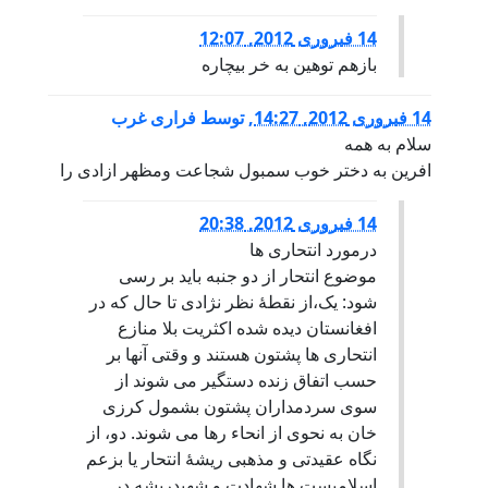
14 فبروری 2012, 12:07
بازهم توهین به خر بیچاره
14 فبروری 2012, 14:27
,
توسط
فراری غرب
سلام به همه
افرین به دختر خوب سمبول شجاعت ومظهر ازادی را
14 فبروری 2012, 20:38
درمورد انتحاری ها
موضوع انتحار از دو جنبه باید بر رسی
شود: یک،از نقطۀ نظر نژادی تا حال که در
افغانستان دیده شده اکثریت بلا منازع
انتحاری ها پشتون هستند و وقتی آنها بر
حسب اتفاق زنده دستگیر می شوند از
سوی سردمداران پشتون بشمول کرزی
خان به نحوی از انحاء رها می شوند. دو، از
نگاه عقیدتی و مذهبی ریشۀ انتحار یا بزعم
اسلامیست ها شهادت و شهیدریشه در