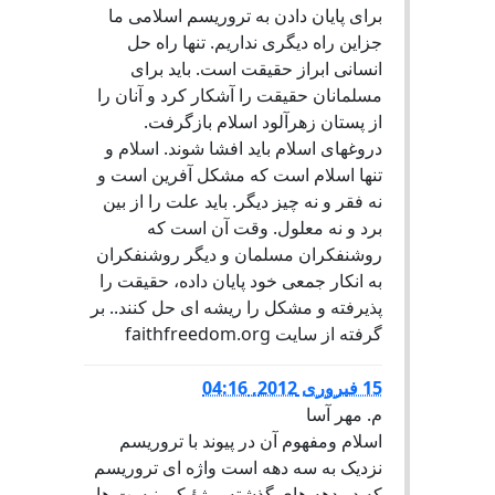
برای پايان دادن به تروريسم اسلامی ما
جزاين راه ديگری نداريم. تنها راه حل
انسانی ابراز حقيقت است. بايد برای
مسلمانان حقيقت را آشکار کرد و آنان را
از پستان زهرآلود اسلام بازگرفت.
دروغهای اسلام بايد افشا شوند. اسلام و
تنها اسلام است که مشکل آفرين است و
نه فقر و نه چيز ديگر. بايد علت را از بين
برد و نه معلول. وقت آن است که
روشنفکران مسلمان و ديگر روشنفکران
به انکار جمعی خود پايان داده، حقيقت را
پذيرفته و مشکل را ريشه ای حل کنند.. بر
گرفته از سایت faithfreedom.org
15 فبروری 2012, 04:16
م. مهر آسا
اسلام ومفهوم آن در پیوند با تروریسم
نزدیک به سه دهه است واژه ای تروریسم
که در دهه های گذشته ویژۀ کمونیست ها