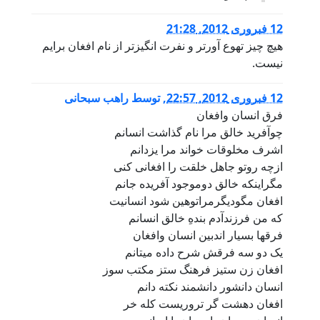
12 فبروری 2012, 21:28
هیچ چیز تهوع آورتر و نفرت انگیزتر از نام افغان برایم
نیست.
12 فبروری 2012, 22:57
,
توسط
راهب سبحانی
فرق انسان وافغان
چوآفرید خالق مرا نام گذاشت انسانم
اشرف مخلوقات خواند مرا یزدانم
ازچه روتو جاهل خلقت را افغانی کنی
مگراینکه خالق دوموجود آفریده جانم
افغان مگودیگرمراتوهین شود انسانیت
که من فرزندآدم بندهِ خالق انسانم
فرقها بسیار اندبین انسان وافغان
یک دو سه فرقش شرح داده میتانم
افغان زن ستیز فرهنگ ستز مکتب سوز
انسان دانشور دانشمند نکته دانم
افغان دهشت گر تروریست کله خر