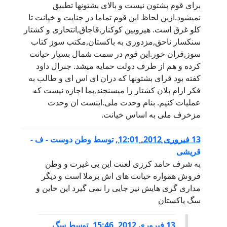
براى قوم بشتون نيست و بالاى بشتونها تطبيق
نميشود.ازين لحاظ اين قوم تماما در جنايت و خيانت تا
كلو غرق است. هيرويين كوكنار,قاجاق,انتحارى و كشتار
سنكسار ناحق,مزدورى به باكستان,مكتب سوز كتاب
سوز,قران خور.اين قوم در سمت شمال بسيار خيانت
كرده و هم از طرف دولت حمايه ميشد. جنرال داود
كفته بود قراى بشتونها كه دران اى اس اى و طالب به
فكر ارام بلان كشتار را ميسنجند,بما اجازه نيست كه
عمليات كنيم. بنام وحدت ملى.اينست ان وحدت
مزخرف ملى به اساس خيانت.
13 فبروری 2012, 12:01
,
توسط
وطن دوست - ف -
قریشی
به شرف حامد کرزی لعنت این بی غیرت و وطن
فروش همواره خیانت های اش برملا است و دیگر
مداری گری هایش نیز جایی را نمی گیرد این خاین و
سگ پاکستان
13 فبروری 2012, 15:46
,
توسط
سگ