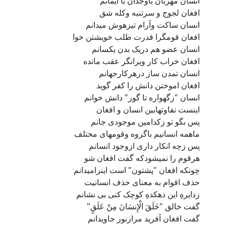
انسان مهربان باوجدان با ایمانم
افغان لجوج و سرتنبه وکله شق
انسان ساکت وآرام تیزهوش میدانم
افغان قومگرا قدرت طلب خویشتن خوا
انسان عضو هم دریک بدن یکسانم
افغان خراب کار ویرانگر عقب مانده
انسان تمدن ساز درهرکارجهانم
افغان اموختن دانش را کفر گوید
انسان "زگهواره تا گور" دانش خوانم
اینست تفاوتهابین انسان و افغان
پس بگو تو زکدامین موجودی جانم
ماهمه انسانیم باگروه وقومهای مختلف
پس زچه انکار داری ازوجود انسانم
هرقوم را نمیشودکه گفت افغان شو
چونکه افغان "پشتون" است اینرامیدانم
حذف اقوام به معنای حذف انسانیت
زدایرهِ این دهکدهِ کوچک کنی بی نشانم
گفت خالق "خَلَقَ الْإِنسَانَ مِنْ عَلَقٍ"
گفت افغان آفرید مرازنور جاویدانم