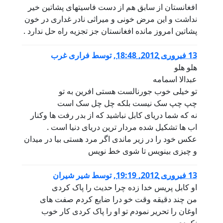
افغانستان از سابق هم از دست فاسیتهای پشاتین خیر
نداشت و این مرض خونی و میراثی نادر غداری در خون
پشاتین امروز مانده افغانستان جز تجزیه راه حل ندارد .
13 فبروری 2012, 18:48
,
توسط
فراری غرب
هلو هلو
عبدالا اسمامه
تو خیلی خوب جورنالست هستی افرین به تو
چپ چپ سک نیست بلکه چل چل سک است
نه که شما دریای کابل نباشید که از بدر رفت ها وکنار
اب ها تشکیل شده مردار ترین دریای دنیا است .
عکس خود را در زیر ماندی اگر مرد هستی بیا در میدان
و چیزی بینویس تا شوی خط نویس
13 فبروری 2012, 19:19
,
توسط
شیر شیران
او کابل پریس خدا زده چرا حدیث را پاک کردی
من چند دقیقه وقت خو درا ضایع کردم صفت های
اوغان را تحریر نمودم تو او را پاک کردی کار خوب