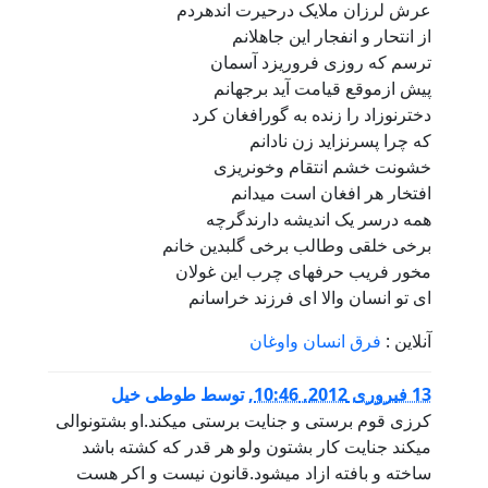
عرش لرزان ملایک درحیرت اندهردم
از انتحار و انفجار این جاهلانم
ترسم که روزی فروریزد آسمان
پیش ازموقع قیامت آید برجهانم
دخترنوزاد را زنده به گورافغان کرد
که چرا پسرنزاید زن نادانم
خشونت خشم انتقام وخونریزی
افتخار هر افغان است میدانم
همه درسر یک اندیشه دارندگرچه
برخی خلقی وطالب برخی گلبدین خانم
مخور فریب حرفهای چرب این غولان
ای تو انسان والا ای فرزند خراسانم
آنلاین :
فرق انسان واوغان
13 فبروری 2012, 10:46
,
توسط
طوطى خيل
كرزى قوم برستى و جنايت برستى ميكند.او بشتونوالى
ميكند جنايت كار بشتون ولو هر قدر كه كشته باشد
ساخته و بافته ازاد ميشود.قانون نيست و اكر هست