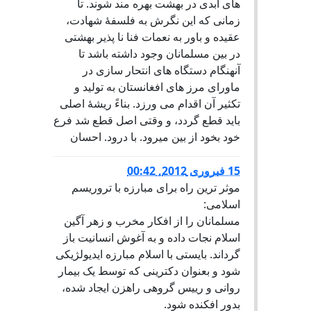
های ابدی در بهشت بهره مند شوند. تا
زمانی که این نگرش به فلسفۀ شهادت،
عقیده و باور به نعمات فنا نا پذیر بهشتی
در بین مسلمانان وجود داشته باشد تا
آنهنگام دستگاه های انتحار سازی در
ماورای مرز های افغانستان به تولید و
تکثیر آن اقدام می ورزد. بناءً ریشۀ اصلی
باید قطع گردد، و وقتی اصل قطع شد فرع
خود بخود از بین میرود. با درود. احسان
15 فبروری 2012, 00:42
موثر ترین راه برای مبارزه با تروريسم
اسلامی:
مسلمانان را از افکار مخرب و زهر آگين
اسلام نجات داده و به آغوش انسانيت باز
گرداند. بايستی با اسلام مبارزه ايديولژيکی
شود و بعنوان دکترينی که توسط يک بيمار
روانی و رييس گروهی راهزن ايجاد شده،
بدور افکنده شود.