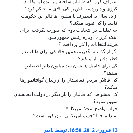
اعتراف کرد، که طالبان ساخته و زائیده امریکا اند.
کرزی و دارودسته اش را کی بالای ما حاکم کرد؟
از ده سال به اینطرف با میلیون ها دالر این حکومت
فاسد را کی تقویه میکند؟
چه تقلبات در انتخابات دوم که صورت نگرفت، برای
اینکه کرزی دوباره رئیس جمهور شود.
هزینه انتخابات را کی پرداخت ؟
اگر از گذشته بگذریم، همین حالا کی برای طالب در
قطر دفتر باز میکند؟
کی برای فامیل هایشان صد میلیون دالر اختصاص
میدهد؟
کی قاتلان مردم افغانستان را از زندان گوانتانمو رها
میکند؟
کی میخواهد، که طالبان را بار دیگر در دولت افغانستان
سهیم سازد؟
جواب واضح ست: امریکا !!!
نمیدانم چرا "چشم امریکائی" تان کور است؟
13 فبروری 2012, 16:50
,
توسط
پامیر