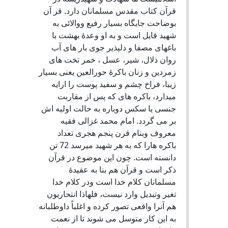
قرآن کتاب مقدس مسلمانان دارد. قر آن
بوضاحت جایگاه بسیار رفیع ووالائی به
شهید قایل است و به او وعدۀ بهشت با
باغهای مصفا و دلپذیر جوی بار های آب
روان ذلال، شیر، عسل ، خمر تخت های
زمردین و زنان باکرۀ حورالعین یعنی بسیار
زیبا، فراخ چشم و سفید پوست را ارایه
میدارد، باکره های که پس از مقاربت
جنسی یا سکس دوباره به حالت اولیه اش
بر می گردد. امام محمد غزالی فقیه
معروف وبنام قرن پنجم هجری تعداد
باکره هارا که به هر شهید میرسد 72 تن
دانسته است. چون این موضوع در قرآن
ذکر است و قرآن هم بنا به عقیدۀ
مسلمانان کلام خدا است ودر کلام خدا
تغیر وتبدیل وارد نیست، فلهاذا انتحاریون
هم آنرا واقعی تصور کرده و اغلباً داوطلبانه
به این کار متوسل می شوند تا از نعمت