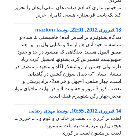
نکردی
تو خوش نداری که ادم صفت های منفی اوغان را تحریر
کند یک پاینت قرضدارم هستی کامران عزیز
13 فبروری 2012, 22:01
,
توسط
mazlom
دیدگاه پشتونیزم بر اساس ایدهء فاشیستی بنا شده و
متاسفانه خود آنان هم از ملا و نکتایی وال بر این هم
متفق القول هستند. دیدگاهی که میشود در حد و حدود
صهیونیسم تفسیرش کرد. پشتونها تحصیل کرده زیاد
دارند ولی جستن از روشنفکر آگاه و متعهد و منصف در
بینشان بسان "به دنبال سوزن گشتن در گاهدانی"
است. چهار ضلعی،1-جهل و خرافه2-،بژاد پرستی و
تعصب کور 3-ترور و خشونت 4-و در نهایت مافیای مواد
مخدر،چهار رکن شئونیزم قبیله است.
14 فبروری 2012, 10:55
,
توسط
مهدی رضایی
لعنت بر کرزی ،،، لعنت بر خاندان و قوم و ..... خرزی....
هیچ دل این مرد پست به ملت نمیسوزد
لعنت بر پشتون لعنت بر کرزی