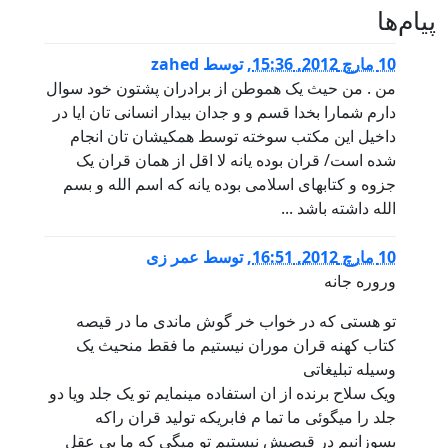
پيام‌ها
10 مارچ 2012, 15:36
,
توسط
zahed
من . من حیث یک هموطن از برادران پشتون خود سوال
دارم شمارا بخدا قسم و و جدان بیدار انسانی تان ایا در
داخیل این مکتب سوخته توسط همکیشان تان انجام
شده است/ قران بوده یانه لا اقل از همان قران یک
جزوه و کتابهای اسلامی بوده یانه که اسم الله و بسم
الله داشته باشد ...
10 مارچ 2012, 16:51
,
توسط
عمر زی
وروره جانه
تو هستی که در خواب خر گوش ماندی ما در قیصه
کتاب کهنه قران موران نیستیم ما فقط منحیث یک
وسیله تبلیغاتی
ویک سلاح برنده از ان استفاده مینمایم تو یک جلد ویا دو
جلد را میگوئی ما تما م فابریکه تولید قران راکه
بسوزانیم در قیصیش نیستیم تو میگی که ما بی عقل