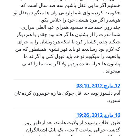
هستیم اگر ما بی عقل باشیم سه صد سال است که
حکومت کردیم وای شما پارسی وان ها میگوید بیعقل تو
هوشیار اگر مرد هستی خود را خلاص بکو.
چند روز احمد شاه مسعود همرای عبد العلی مزاری
شما قدرت را از پشتون ها گر فته بود چقدر با هم دیگر
جنگید چقدر کشتار کرد تا اینکه هردویشان را به جزای
که لازم بود رساندیم تو باید قهر نشوی همینطور که من
واقعیت را میگویم تو هم باید قبول کنی و اگر نه ما
پشتون ها خراب شده بودیم ولا اگر سنه ما را کسی
میخواند .
12 مارچ 2012, 08:10
آدم دلسوز بوده حد اقل چوکی ها ره خوبیرون کرده تان
نسوزد.
16 مارچ 2012, 19:26
طبق اطلاع رسیده از ولایت هلمند، بعد ازظهر روز
گذشته حوالی ساعت ۳ بجه ، یک تانک اشغالگران