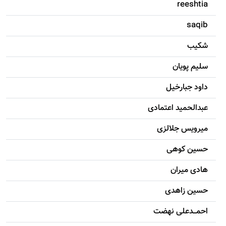
reeshtia
saqib
شکيب
سليم پویان
داود جبارخیل
عبدالحمید اعتمادی
میرویس جلالزی
حسين کوهی
هادی ميران
حسين زاهدی
احمـــدعلی نهضت