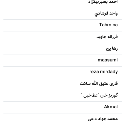
احمد بصيربيگزاد
واحد فرهادي
Tahmina
فرزانه جاويد
رها پن
massumi
reza mirdady
قاری عتیق الله ساکت
گوربز خان "عطاخیل "
Akmal
محمد جواد داعی