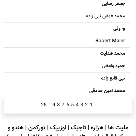
جعفر رضایی
محمد عوض نبی زاده
و- ولی
Robert Maier
محمد هدایت
حمزه واعظی
نبی قانع زاده
محمد امين صادقی
25
9
8
7
6
5
4
3
2
1
ملیت ها
|
هزاره
|
تاجیک
|
اوزبیک
|
تورکمن
|
هندو و