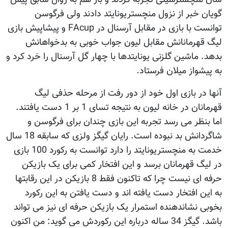
گویان خبر از نزول منچستریونایتد دادند ولی فرگوسن
توانست با بازی در مقابل آرسنال در FAcup و پیشاپیش بازی
لیگ قهرمانانش مقابل لیون جواب خوبی به بدخواهانش
بدهد. ماشین گلزنی یونایتدها با چهار گل آرسنال را خرد کرد و
به پیشواز میلان فرستاد.
آنها در بازی اول خود از دور رفت از مرحله حذفی لیگ
قهرمانان در خانه لیون به نتیجه تسای 1 بر 1 دست یافتند.
اما بنظر می رسد تجربه این بازی چندان برای فرگوسن و
شاگردانش بد نبوده است. رایان گیگز ولزی که سابقه 18 سال
خدمت به منچستریونایتد را دارد توانست به رکورد 100 بازی
در لیگ قهرمانان برسد و این افتخار کمی برای یک بازیکن
حرفه ای نیست چرا که تاکنون فقط 8 بازیکن در این رقابتها
به این افتخار دست یافته اند و دست یافتن به این رکورد
بخوبی نشاندهنده استمرار یک بازیکن حرفه ای نیز می تواند
باشد. گیگز 34 ساله درباره این رکوردش می گوید: من اکنون