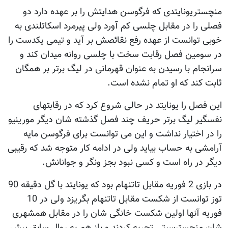
منچستریونایتدی که فرگوسن هدایتش را بر عهده دارد دو
فصلی را در مقابل چلسی کم آورد ولی پیرمرد اسکاتلندی به
خوبی توانست از عهده رفع نقائصش بر آید و تیمی یکدست را
در سومین فصل رقابت سخت با چلسی روانه میدان کند و
سرانجام با رسیدن به عنوان قهرمانی در لیگ برتر بر همگان
ثابت کند که او تمام نشده است.
این فصل را یونایتد در حالی شروع کرد که در رقابتهای
نفسگیر لیگ برتر حریف چند فصل گذشته شان دیگر مورینیو
را در اختیار نداشت و این می توانست برای فرگوسن مایه
آرامشی به حساب بیاید ولی در ادامه کار متوجه شد که رقیبی
دیگر در راه است و کسی نبود بجز ونگر و جوانانش.
در بازی 2 فوریه مقابل تاتنهام بود که یونایتد با گل دقیقه 90
توز توانست از شکست مقابل تاتنهام بگریزد ولی در 10
فوریه آنها اولین شکست خانگی شان را در مقابل همشهری
شان منچسترسیتی تجربه کردند و باز هم به روال سابق پیش