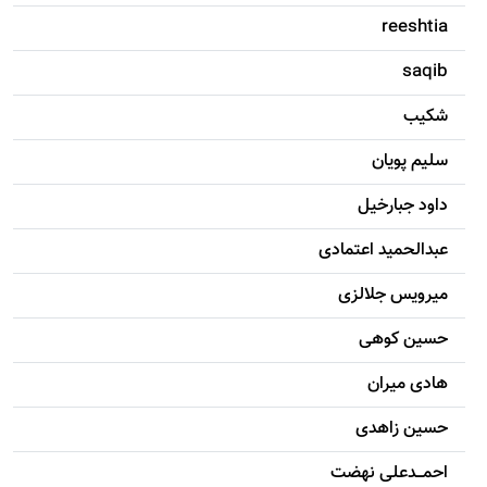
reeshtia
saqib
شکيب
سليم پویان
داود جبارخیل
عبدالحمید اعتمادی
میرویس جلالزی
حسين کوهی
هادی ميران
حسين زاهدی
احمـــدعلی نهضت