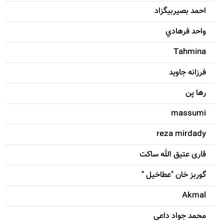
احمد بصيربيگزاد
واحد فرهادي
Tahmina
فرزانه جاويد
رها پن
massumi
reza mirdady
قاری عتیق الله ساکت
گوربز خان "عطاخیل "
Akmal
محمد جواد داعی