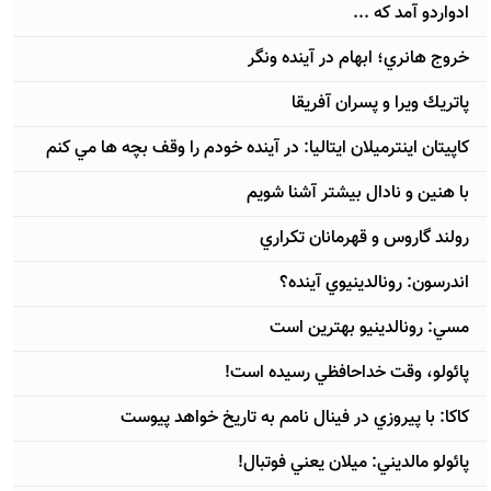
ادواردو آمد كه ...
خروج هانري؛ ابهام در آينده ونگر
پاتريك ويرا و پسران آفريقا
كاپيتان اينترميلان ايتاليا: در آينده خودم را وقف بچه ها مي كنم
با هنين و نادال بيشتر آشنا شويم
رولند گاروس و قهرمانان تكراري
اندرسون: رونالدينيوي آينده؟
مسي: رونالدينيو بهترين است
پائولو، وقت خداحافظي رسيده است!
كاكا: با پيروزي در فينال نامم به تاريخ خواهد پيوست
پائولو مالديني: ميلان يعني فوتبال!