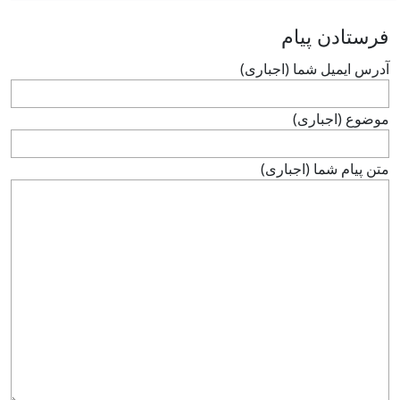
فرستادن پيام
آدرس ايميل شما (اجباری)
موضوع (اجباری)
متن پيام شما (اجباری)