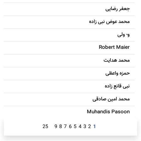
جعفر رضایی
محمد عوض نبی زاده
و- ولی
Robert Maier
محمد هدایت
حمزه واعظی
نبی قانع زاده
محمد امين صادقی
Muhandis Pasoon
25
9
8
7
6
5
4
3
2
1