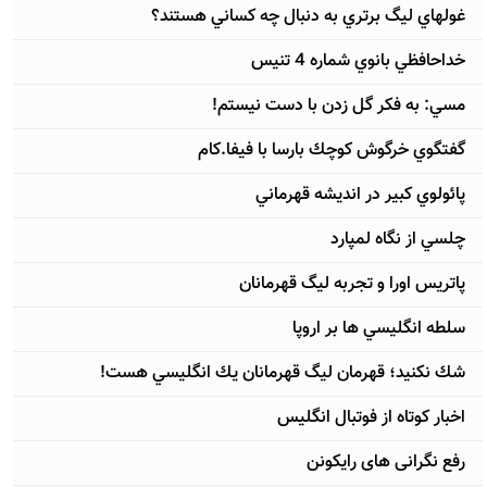
غولهاي ليگ برتري به دنبال چه كساني هستند؟
خداحافظي بانوي شماره 4 تنيس
مسي: به فكر گل زدن با دست نيستم!
گفتگوي خرگوش كوچك بارسا با فيفا.كام
پائولوي كبير در انديشه قهرماني
چلسي از نگاه لمپارد
پاتريس اورا و تجربه ليگ قهرمانان
سلطه انگليسي ها بر اروپا
شك نكنيد؛ قهرمان ليگ قهرمانان يك انگليسي هست!
اخبار کوتاه از فوتبال انگلیس
رفع نگرانی های رایکونن