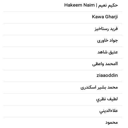
حکيم نعيم | Hakeem Naim
Kawa Gharji
فرید رستاخیز
جواد خاوری
عتیق شاهد
llمحمد واعظی
ziaaoddin
محمد بشیر اسکندری
لطيف نظري
علاءالديني
محمود