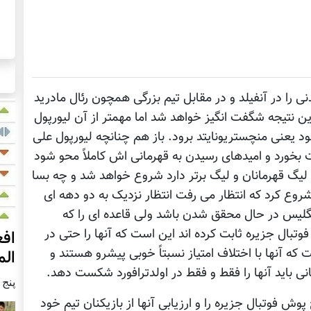
را در آنفیلد و در مقابل تیم بزرگی همچون رئال مادرید
 نتیجه شگفت انگیز خواهد شد اما مهمتر از آن لیورپول
د یعنی منچستریونایتد برود. باز هم چنانچه لیورپول علی
 بخورد و امیدهای رسیدن به قهرمانی اش کاملاً محو شود
یگ قهرمانان و لیگ برتر دارد شروع خواهد شد و چه بسا
وع کرد که انتظار می رفت انتظار نزدیک به دو دهه ای
انگلیس در حال محقق شدن باشد ولی قاعده ای را که
تبال جزیره ثابت کرده اند این است که آنها را حتی در
ه آنها با اختلاف امتیاز نسبتاً خوبی پیشرو هستند و
الم
نی باید آنها را فقط و فقط در اولدترافورد شکست دهد.
پنج شنبه4
وش فوتبال جزیره را و ارزیابی آنها از بازیکنان تیم خود