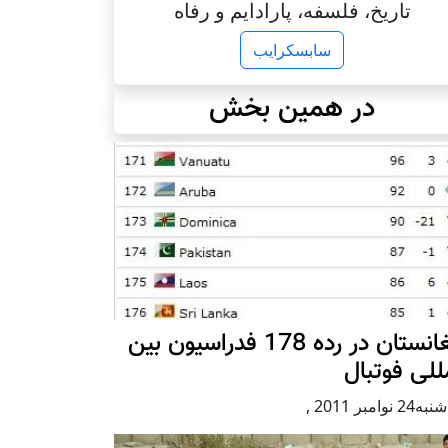
تاریخ، فلسفه، پارادایم و رفاه
سابسکرایب
در همین بخش
افغانستان در رده 178 فدراسیون بین
للی فوتبال
2 نوامبر 2011
,