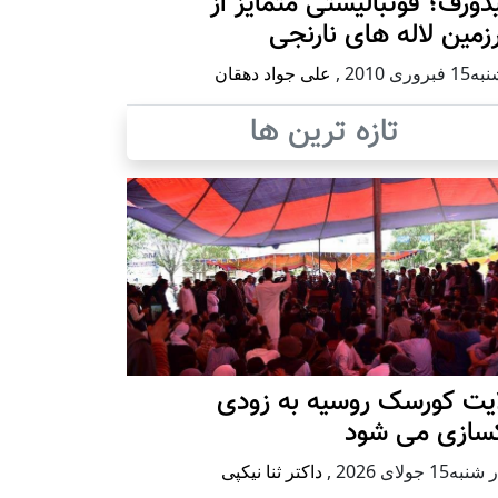
ورف؛ فوتبالیستی متمایز از
مین لاله های نارنجی
بروری 2010
,
علی جواد دهقان
تازه ترین ها
ایت کورسک روسیه به زودی
کسازی می شود
ه15 جولای 2026
,
داکتر ثنا نیکپی