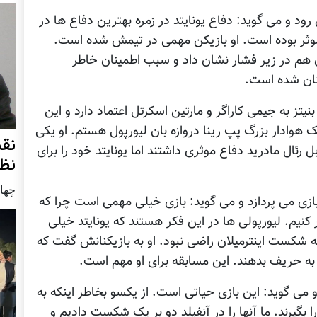
د و می گوید: دفاع یونایتد در زمره بهترین دفاع ها در
موثر بوده است. او بازیکن مهمی در تیمش شده است.
آن هم در زیر فشار نشان داد و سبب اطمینان خاطر
کنان شده است.
یتز به جیمی کاراگر و مارتین اسکرتل اعتماد دارد و این
 هوادار بزرگ پپ رینا دروازه بان لیورپول هستم. او یکی
نق
 رئال مادرید دفاع موثری داشتند اما یونایتد خود را برای
نظ
چهار شنب
ازی می پردازد و می گوید: بازی خیلی مهمی است چرا که
 کنیم. لیورپولی ها در این فکر هستند که یونایتد خیلی
 شکست اینترمیلان راضی نبود. او به بازیکنانش گفت که
به حریف بدهند. این مسابقه برای او مهم است.
 می گوید: این بازی حیاتی است. از یکسو بخاطر اینکه به
را بگیرند. ما آنها را در آنفیلد دو بر یک شکست دادیم و