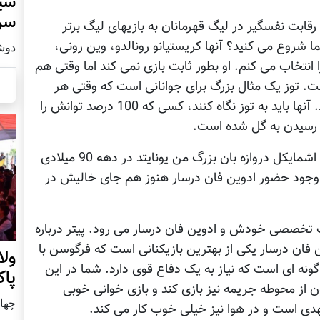
سید
سرز
قابت نفسگیر در لیگ قهرمانان به بازیهای لیگ برتر
ا شروع می کنید؟ آنها کریستیانو رونالدو، وین رونی،
دوشنبه15 ف
را انتخاب می کنم. او بطور ثابت بازی نمی کند اما وقتی هم
. توز یک مثال بزرگ برای جوانانی است که وقتی هر
هفته بازی نمی کنند شروع به قهر کردن می کنند. آنها باید به توز نگاه کنند، کسی که 100 درصد توانش را
 رسیدن به گل شده است.
بعد از پایان اظهارنظرهای ایان راش به سراغ پیتر اشمایکل دروازه بان بزرگ من یونایتد در دهه 90 میلادی
با وجود حضور ادوین فان درسار هنوز هم جای خالیش در
ست تخصصی خودش و ادوین فان درسار می رود. پیتر درباره
 فان درسار یکی از بهترین بازیکنانی است که فرگوسن با
ول
ه گونه ای است که نیاز به یک دفاع قوی دارد. شما در این
پا
رون از محوطه جریمه نیز بازی کند و بازی خوانی خوبی
چهار شنب
هدی است و در هوا نیز خیلی خوب کار می کند.