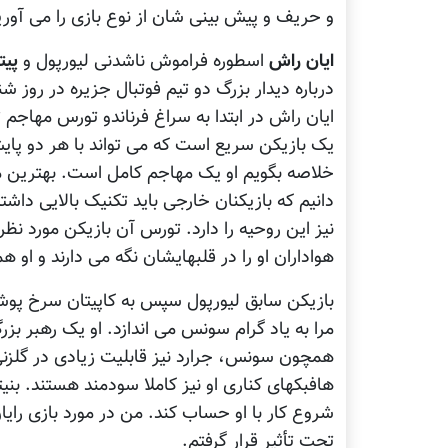
و حریف و پیش بینی شان از نوع بازی را می آوری
ایان راش
اسطوره فراموش ناشدنی لیورپول و
پیت
درباره دیدار بزرگ دو تیم فوتبال جزیره در روز شن
ایان راش در ابتدا به سراغ فرناندو تورس مهاجم ت
یک بازیکن سریع است که می تواند با هر دو پایش
خلاصه بگویم او یک مهاجم کامل است. بهترین م
دانیم که بازیکنان خارجی باید تکنیک بالایی داش
نیز این روحیه را دارد. تورس آن بازیکن مورد ن
هواداران او را در قلبهایشان نگه می دارند و او ه
بازیکن سابق لیورپول سپس به کاپیتان سرخ پوشان
مرا به یاد گرام سونس می اندازد. او یک رهبر بز
هافبکهای کناری او نیز کاملا سودمند هستند. بنیتز
شروع کار با او حساب کند. من در مورد بازی رای
تحت تأثیر قرار گرفتم.