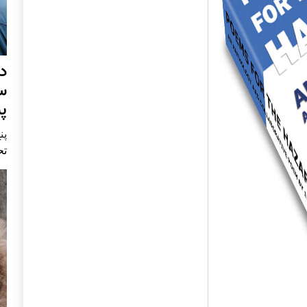
د
س
پ
پنج 
تح