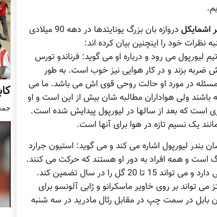
م.
ر اشمایکل
دروازه بان بزرگ یونایتدها در دهه 90 میلادی
به نظرات خود را اینچنین بیان کرده اند:
یم لیورپول می رود و درباره او می گوید: فرناندو تورس
 ضربه بزند و در کار هوایی نیز خوب است. به طور
سئله در مورد او حالت روحی قوی اش می باشد. ما می
کاب
ته باشند ولی هواداران مطالبه شان بیش از این است و او
جمعه30 سپتام
ظری است که بعد از سالها در لیورپول پیدایش شده است.
مانند یک نسیم تازه در هوا برای آنها است.
 بندر لیورپول اشاره می کند و می گوید: استیون جرارد
رگ است و همه افراد به دور او هستند که حرکت می کنند.
همچون سونس، جرارد نیز قابلیت زیادی در گلزنی دارد و می تواند 15 تا 20 گل را در سال تضمین کند.
 می تواند بر روی خاویر ماسکرانو و ژابی آلونسو برای
ان بابل در سمت چپ در مقابل رئال مادرید در سه شنبه