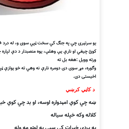
يو سرتېرى چي په جنګ كي سخت ټپي سوى و، له درد څخ
کوئ چيغي او نارې يې وهلې، يوه منصبدار د دې لپاره چ
ورته وويل
:
هغه بل ته
وګوره، مړ سوى دى دومره نارې نه وهي ته خو يوازې ټ
اخيستی دی.
د کاڼي کرښي
ښه چي کوې امېدواره اوسه، او بد چي کوې خبر
کلاله وکه خپله سياله
په پردي خيرات کي سپي په لوټو مه وله