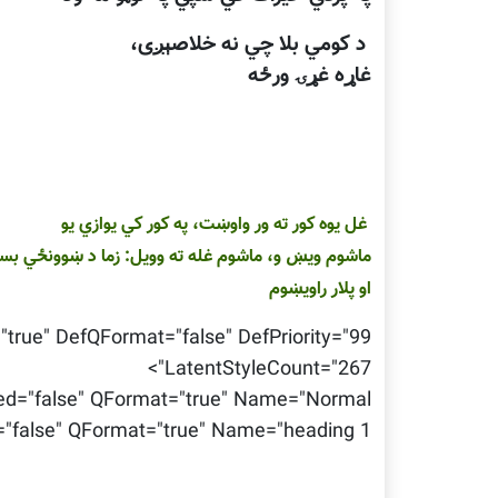
د كومي بلا چي نه خلاصېږى،
غاړه غړۍ ورځه
غل يوه کور ته ور واوښت، په کور کي يوازي يو
ماشوم ويښ و، ماشوم غله ته وويل: زما د ښوونځي بسته
او پلار راويښوم
rue" DefQFormat="false" DefPriority="99"
LatentStyleCount="267">
="false" QFormat="true" Name="Normal"/>
alse" QFormat="true" Name="heading 1"/>