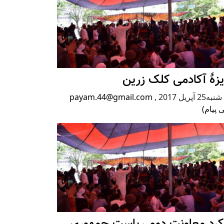
زۀ آکادمی کلک زرین
2 آپریل 2017
,
payam.44@gmail.com
 پیام)
رکرد معاونت دوم ریاست جمهوری