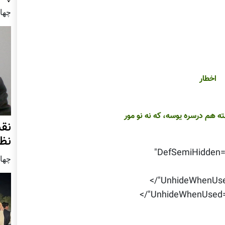
چهار شنب
اخطار
 هم درسره يوسه، که نه نو مور
نق
نظ
DefSemiHidden="t
چهار شنب
UnhideWhenUsed
UnhideWhenUsed="f