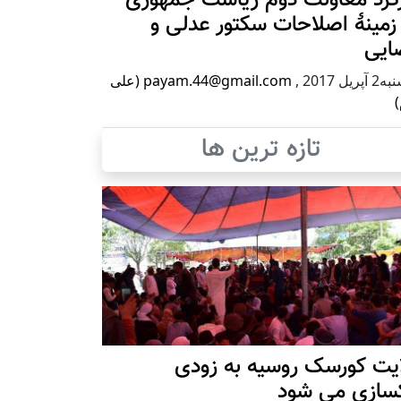
زمینۀ اصلاحات سکتور عدلی و
ایی
پریل 2017
,
payam.44@gmail.com (علی
)
تازه ترین ها
ایت کورسک روسیه به زودی
کسازی می شود