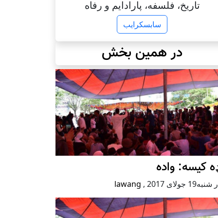
تاریخ، فلسفه، پارادایم و رفاه
سابسکرایب
در همین بخش
ه کیسه: واده
ه19 جولای 2017
,
lawang