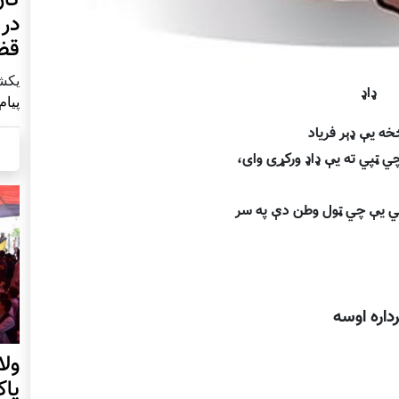
در 
قض
يكشنبه2 آ
ډاډ
پیام
ه يې ډېر فرياد
ي ټپي ته يې ډاډ وركړی وای،
پي يې چي ټول وطن دې په سر
داره اوسه
ول
پا