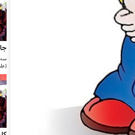
جای
سه شنبه5
(علی
کا