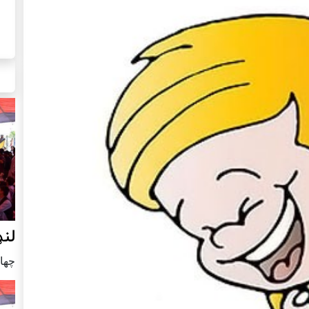
لنډ
چهار شنب