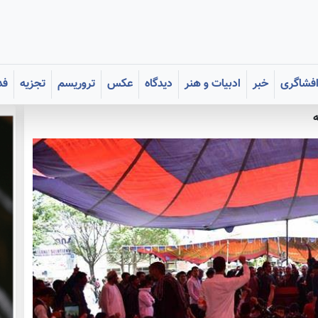
فشاگری
خبر
ادبیات و هنر
دیدگاه
عکس
تروریسم
تجزیه
فد
ه