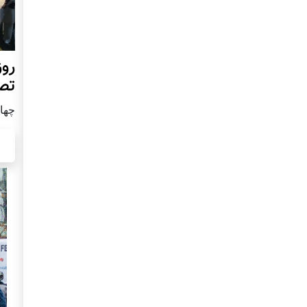
روز
تص
چهار شن