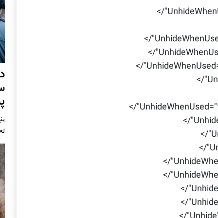
UnhideWhenUs
UnhideWhenUsed=
UnhideWhenUsed
UnhideWhenUsed="
د
Un
س
پ
UnhideWhenUsed="fa
پنج 
Unhid
تح
U
Un
UnhideWhen
UnhideWhen
Unhide
Unhide
Unhide