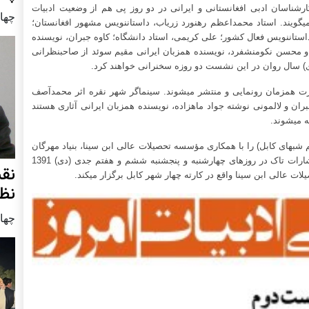
 کارشناسان ادبی افغانستانی و ایرانی در دو روز پی هم از وضعیت ادبیات
چهار شنب
­گویند. استاد محمداعظم رهنورد زریاب، داستان­نویس مشهور افغانستان؛
ستان­نویس فعال کشور؛ علی کریمی، استاد دانشگاه؛ کاوه جبران، نویسنده
محسن نکومنش­فرد، نویسنده هم­زبان ایرانی مقیم سوئد از صاحب­نظرانی
ی) سال روان در این نشست دو روزه سخنرانی خواهند کرد.
ت هم­زمان رونمایی و منتشر می­شوند. سینماگر شهر نقره اثر محمدآصف
ان و لال­مونی نوشته جواد ماه­زاده، نویسنده هم­زبان ایرانی آثاری هستند
 می­شوند.
م شب­های کابل) را با همکاری مؤسسه تحصیلات عالی ابن­ سینا، بنیاد مهرگان
عمران، مرکز تعاون افغانستان، خانه فرهنگ افغانستان و انتشارات تاک در روزهای چهارشنبه و پنج­شنبه ششم و هفتم جدی (دی) 1391
نق
 عالی ابن سینا واقع در کارته چهار شهر کابل برگزار می­کند.
نظ
چهار شنب