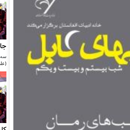
جای
سه شنبه5
(علی
کا