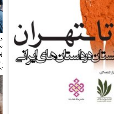
د
س
پ
پنج 
تح