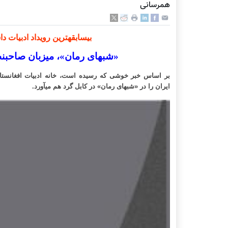
همرسانی
بی­سابقه­ترین رویداد ادبیات 
«شب­های رمان»، میزبان صاحب­نظ
بر اساس خبر خوشی که رسیده است، خانه ادبیات افغانستان، 
ایران را در «شب­های رمان» در کابل گرد هم می­آورد.