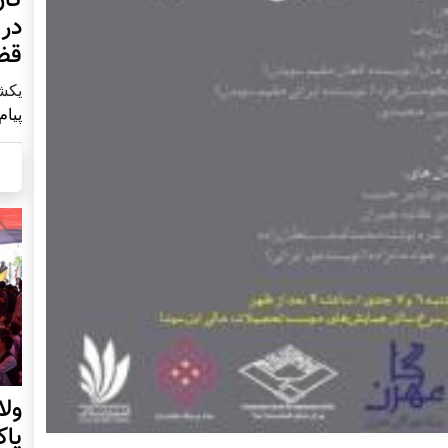
در 
قض
يكشنبه2 آ
پیام
ول
پا