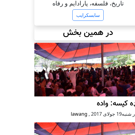
تاریخ، فلسفه، پارادایم و رفاه
سابسکرایب
در همین بخش
ه کیسه: واده
ه19 جولای 2017
,
lawang