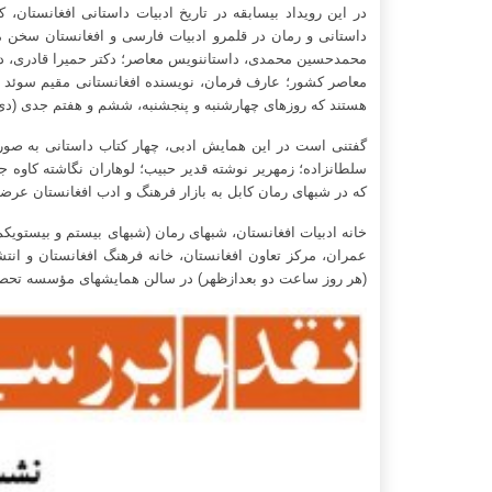
در این رویداد بی­سابقه در تاریخ ادبیات داستانی افغانستان،
داستانی و رمان در قلمرو ادبیات فارسی و افغانستان سخن می
محمدحسین محمدی، داستان­نویس معاصر؛ دکتر حمیرا قادری، دا
معاصر کشور؛ عارف فرمان، نویسنده افغانستانی مقیم سوئد و 
هستند که روزهای چهارشنبه و پنج­شنبه، ششم و هفتم جدی (د
گفتنی است در این همایش ادبی، چهار کتاب داستانی به صور
سلطان­زاده؛ زمهریر نوشته قدیر حبیب؛ لوهاران نگاشته کاوه جبر
که در شب­های رمان کابل به بازار فرهنگ و ادب افغانستان عرضه
خانه ادبیات افغانستان، شب­های رمان (شب­های بیستم و بیست­ویک
(هر روز ساعت دو بعدازظهر) در سالن همایش­های مؤسسه تحصیلات