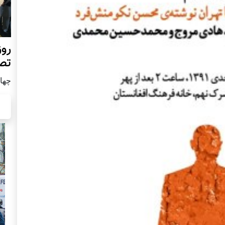
روز
تص
چهار شن