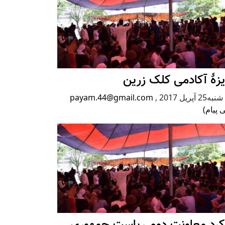
زۀ آکادمی کلک زرین
2 آپریل 2017
,
payam.44@gmail.com
 پیام)
رکرد معاونت دوم ریاست جمهوری