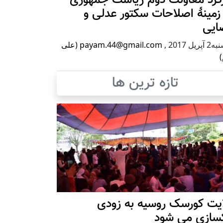
زمینۀ اصلاحات سکتور عدلی و
ایی
پریل 2017
,
payam.44@gmail.com (علی
)
تازه ترین ها
ایت کورسک روسیه به زودی
کسازی می شود