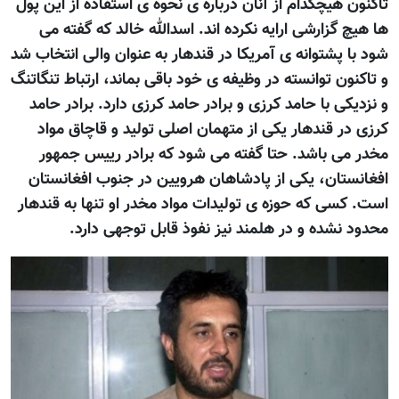
تاکنون هيچکدام از آنان درباره ی نحوه ی استفاده از اين پول
ها هيچ گزارشی ارايه نکرده اند. اسدالله خالد که گفته می
شود با پشتوانه ی آمريکا در قندهار به عنوان والی انتخاب شد
و تاکنون توانسته در وظيفه ی خود باقی بماند، ارتباط تنگاتنگ
و نزديکی با حامد کرزی و برادر حامد کرزی دارد. برادر حامد
کرزی در قندهار يکی از متهمان اصلی توليد و قاچاق مواد
مخدر می باشد. حتا گفته می شود که برادر رييس جمهور
افغانستان، يکی از پادشاهان هرويين در جنوب افغانستان
است. کسی که حوزه ی توليدات مواد مخدر او تنها به قندهار
محدود نشده و در هلمند نيز نفوذ قابل توجهی دارد.