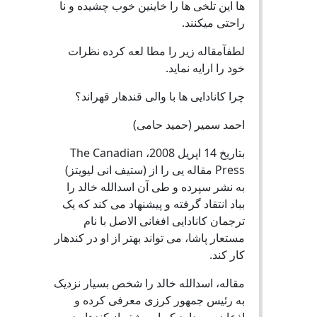
ها این تلخی ها را خاینین خوب چشیده و نا
راحتی میکنند.
لطفآمقاله زیر را مطا لعه کرده نظرات
خود را ارایه نماید.
چرا کانادایی ها با والی قندهار قهراند؟
احمد سمیر (حمید حامی)
بتاریخ 14 اپریل 2008، The Canadian
Press مقاله یی را از (ستیف انی لیویتز)
به نشر سپرده و طی آن اسدالله خالد را
بباد انتقاد گرفته و پیشنهاد می کند که یک
ترجمان کانادایی افغانی الاصل با نام
مستعار پاشا، می تواند بهتر از او در کندهار
کار کند.
مقاله، اسدالله خالد را شخص بسیار نزدیک
به رئیس جمهور کرزی معرفی کرده و
اذعان می دارد که او بیشتر از کندهار در