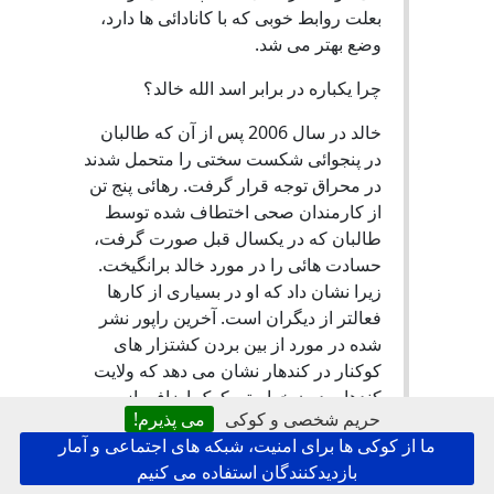
بعلت روابط خوبی که با کانادائی ها دارد،
وضع بهتر می شد.
چرا یکباره در برابر اسد الله خالد؟
خالد در سال 2006 پس از آن که طالبان
در پنجوائی شکست سختی را متحمل شدند
در محراق توجه قرار گرفت. رهائی پنج تن
از کارمندان صحی اختطاف شده توسط
طالبان که در یکسال قبل صورت گرفت،
حسادت هائی را در مورد خالد برانگیخت.
زیرا نشان داد که او در بسیاری از کارها
فعالتر از دیگران است. آخرین راپور نشر
شده در مورد از بین بردن کشتزار های
کوکنار در کندهار نشان می دهد که ولایت
کندهار بدون خواستن کمک اضافی از
حریم شخصی و کوکی
می پذیرم!
مرکز، توانسته است با استفاده از پولیس
ما از کوکی ها برای امنیت، شبکه های اجتماعی و آمار
مستقر در آن ولایت بصدها جریب زمبن را
بازدیدکنندگان استفاده می کنیم
از کشت مواد مخدر پاکسازی کند. این