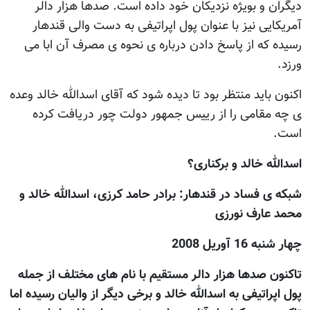
ديگران و بويژه نزديکان خود داده است. صدها هزار دالر
آمريکايی نيز با عنوان پول اپراتیفی به دست والی قندهار
رسیده که از پاسخ دادن درباره ی نحوه ی مصرف آن ابا می
ورزد.
اکنون باید منتظر بود تا دیده شود که آقای اسدالله خالد وعده
ی چه مقامی را از رییس جمهور دولت چور دریافت کرده
است.
اسدالله خالد و برکناری؟
شبکه ی فساد در قندهار: برادر حامد کرزی، اسدالله خالد و
محمد عارف نورزی
چهار شنبه 16 آوريل 2008
تاکنون صدها هزار دالر مستقيم با نام های مختلف از جمله
پول اپراتيفی به اسدالله خالد و برخی ديگر از واليان رسيده اما