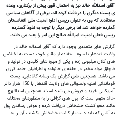
آقای اسدالله خالد نيز به احتمال قوی پيش از برکناری، وعده
ی پست ديگری را دريافت کرده اند. برخی از آگاهان سياسی
معتقدند که وی به عنوان رییس اداره امنیت ملی افغانستان
گمارده خواهد شد اما برخی ديگر با توجه به نفوذ گسترده
رييس فعلی امنيت امرالله صالح اين امر را بعید می دانند.
گزارش های متعددی وجود دارد که آقای اسداله خالد در
ولايت قندهار با سوء استفاده از مقام خود، دست به اختلاس
های کلان ميليونی زده و يکی از مهره های کليدی در توليد و
قاچاق مواد مخدر در حلقه ی خانواده و اطرافیان حامد کرزی
می باشد. همچنين طبق گزارش يک رسانه کانادایی، پست
قوماندانی امنيه ولسوالی های ولایت قندهار با 150 هزار دالر
آمريکایی خريد و فروش می شده است. همچنين اسداالهچ
خالد متهم است که پول های گزافی را به منظورهای مختلف
مانند محو کشت خشخاش دريافت کرده و عوض رساندن پول
به آنانی که بايد دست از کشت خشخاش بکشند، آن را به