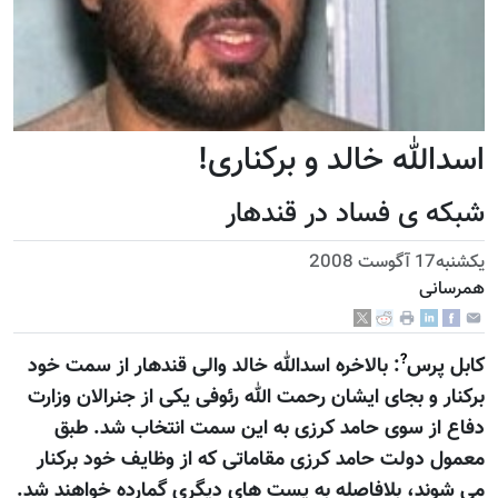
اسدالله خالد و برکناری!
شبکه ی فساد در قندهار
يكشنبه17 آگوست 2008
همرسانی
?
کابل پرس
: بالاخره اسدالله خالد والی قندهار از سمت خود
برکنار و بجای ایشان رحمت الله رئوفی يکی از جنرالان وزارت
دفاع از سوی حامد کرزی به اين سمت انتخاب شد. طبق
معمول دولت حامد کرزی مقاماتی که از وظايف خود برکنار
می شوند، بلافاصله به پست های ديگری گمارده خواهند شد.