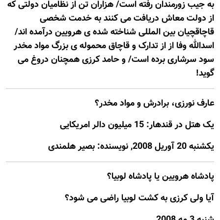
به جيب زورمندان رفته است/ هزاران تن از نظاميان دولتی که
از دولت معاش دريافت می کنند به خدمت شخصی
قاچاقچيان بين المللی شناخته شده ی هرويين درآمده اند/
اسدالله وفا از از تدارک و قاچاق محموله ی بزرگ مواد مخدر
سود سرشاری برده است/ و حامد کرزی همچنان دروغ می
گويد!
عارف نورزی، برادرش و مواد مخدر؟
يک هتل در قندهار: 15 میلیون دالر امریکایی
يكشنبه 20 آوريل 2008, نويسنده: بصیر هلمندی
پادشاه هرويين يا پادشاه لوبيا؟
آيا ولی کرزی به کشت لوبيا راضی می شود؟
شنبه 3 مه 2008