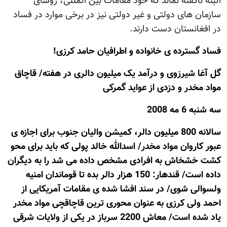
البته ناگفته نماند که خود مقامات بين المللی، روسای
سازمان های دولتی و غير دولتی نيز در برخی موارد در فساد
در افغانستان دست دارند.
فساد گسترده ی خانواده و اطرافيان حامد کرزی!
گل آغا شيرزوی و درآمد يک ميليون دالری در هفته/ قاچاق
مواد مخدر و دزدی از عوايد گمرکی
سه شنبه 6 مه 2008
سالانه 800 ميليون دالر، کميشن واليان جنوب برای اجازه ی
عبور کاروان مواد مخدر/ اسدالله خالد پولی که بايد برای محو
کشت خشخاش به افرادی مشخص داده می شد را به ديگران
داده است/ قندهار: 150 هزار دالر بده تا قوماندان امنيه
ولسوالی شوی/ در سند افشا شده ی مقامات آمريکايی از
احمد ولی کرزی به عنوان محوری ترين قاچاقچی مواد مخدر
ياد شده است/ معاش 2200 سرباز در يکی از ولايات شرقی