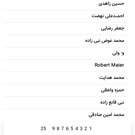
حسين زاهدی
احمـــدعلی نهضت
جعفر رضایی
محمد عوض نبی زاده
و- ولی
Robert Maier
محمد هدایت
حمزه واعظی
نبی قانع زاده
محمد امين صادقی
25
9
8
7
6
5
4
3
2
1