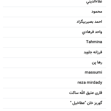
علاءالديني
محمود
احمد بصيربيگزاد
واحد فرهادي
Tahmina
فرزانه جاويد
رها پن
massumi
reza mirdady
قاری عتیق الله ساکت
گوربز خان "عطاخیل "