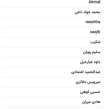
Akmal
محمد جواد داعی
reeshtia
saqib
شکيب
سليم پویان
داود جبارخیل
عبدالحمید اعتمادی
میرویس جلالزی
حسين کوهی
هادی ميران