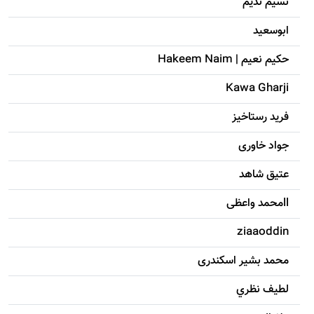
نسیم ندیم
ابوسعيد
حکيم نعيم | Hakeem Naim
Kawa Gharji
فرید رستاخیز
جواد خاوری
عتیق شاهد
llمحمد واعظی
ziaaoddin
محمد بشیر اسکندری
لطيف نظري