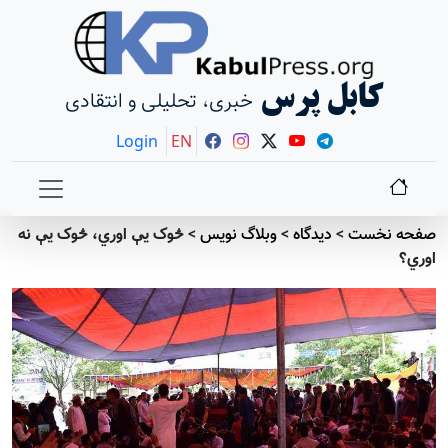
کابل پرس
خبری، تحلیلی و انتقادی
Login
EN
صفحه نخست
>
دیدگاه
>
وبلاگ نویس
>
څوک يې اوري، څوک يې نه
اوري؟