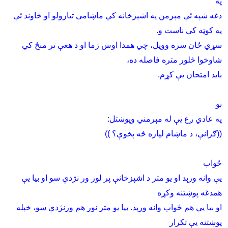
په
دغه شپه ئې مېرمن په اشپزخانه کي ماښامى تيارولو او خاوند ئې
په کوټه کي ناست و.
سړي ځان سره وويل، چي همدا اوس زما او د هغې تر منځ کي
شاوخوا څلور متره فاصله ده،
بايد امتحان يې کړم
.
نو
په عادي ږغ يې له مېرمني وپوښتل
:
((ګرانې، د ماښام لپاره څه پخوې؟ ))
ځواب
يې وانه ورېد او يو متر د اشپزخانې پر لور ور نژدې سو او بيا يې
همدغه پوښتنه وکړه
او بيا يې هم ځواب وانه ورېد. بيا يو متر نور هم ورنژدې سو، خپله
پوښتنه يې تکرار