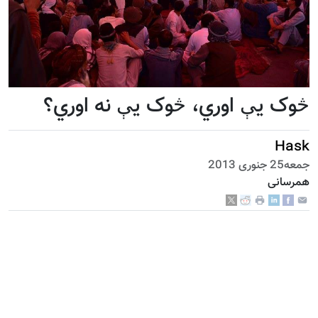
څوک يې اوري، څوک يې نه اوري؟
Hask
جمعه25 جنوری 2013
همرسانی