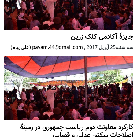
جایزۀ آکادمی کلک زرین
سه شنبه25 آپریل 2017
,
payam.44@gmail.com (علی پیام)
کارکرد معاونت دوم ریاست جمهوری در زمینۀ
اصلاحات سکتور عدلی و قضایی