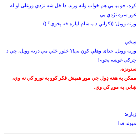
کړه، خو بيا يې هم ځواب وانه ورېد. دا ځل ښه نژدې ورغلى او له
غوږ سره نژدې يې
ورته وويل: ((ګراني د ماښام لپاره څه پخوې؟ ))
ښځي
ورته وويل: خداى وهلې کوڼ يې!؟ څلور ځلي مي درته وويل، چي د
چرګي غوښه پخوم
!
ستونزه،
ممکن په هغه ډول چ
ي
موږ همېش فکر کوو په نورو کي نه وي،
ښايي په موږ کي وي
.
ژباړه:
ميوند فدا