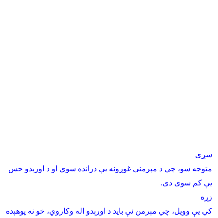
سړى
متو
جه
سو، چي د مېرمني غوږونه يې درانده سوي او د اورېدو حس
يې کم سوى دى
.
زړه
کي يې وويل، چي مېرمن ئې بايد د اورېدو اله وکاروي، خو نه پوهېده