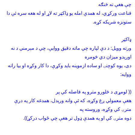
چې هغې ته څنګه
قناعت ورکړي، له همدې امله يو ډاکټر ته لاړ او له هغه سره ئې دا
ستونزه شريکه کړه
.
ډاکټر
ورته وويل: د دې لپاره چي ماته دقيق ووايې، چي د مېرمني د نه
اورېدو ميزان دي څومره
دى، يوه کوچنۍ او ساده ازموينه بايد وکړې، دا کار وکړه او بيا راته
ووايه
:
(( لومړى د څلورو مترو په فاصله کي پر
هغې معمولي ږغ وکړه، که ئې وانه ورېدل، همدغه کار په درې
مترۍ کي وکړه، وروسته په
دوه مترۍ کي او په همدې ډول تر هغې چي ځواب درکړ)).