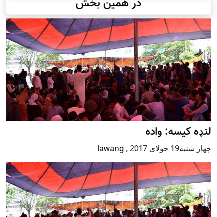
در همین بخش
لنډه کیسه: واده
چهار شنبه19 جولای 2017
,
lawang