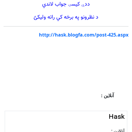
ددې کيسۍ جواب لاندي
د نظ
رونو
پ
ه
ب
رخه کي راته وليکئ
http://hask.blogfa.com/post-425.aspx
آنلاین :
Hask
آنلاین :