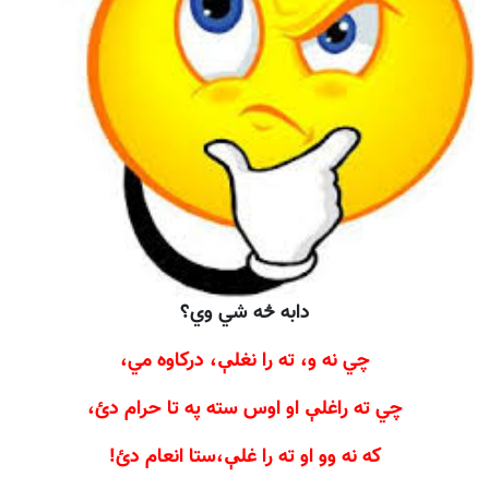
دابه څه شي وي؟
چي نه و، ته را نغلې، درکاوه مي،
چي ته راغلې او اوس سته په تا حرام دئ،
که نه وو او ته را غلې
،
ستا انعام دئ!