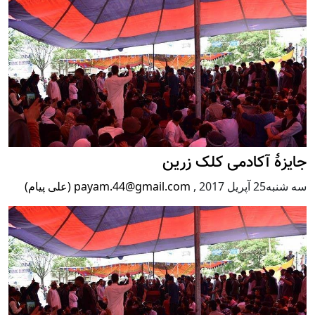
جایزۀ آکادمی کلک زرین
سه شنبه25 آپریل 2017
,
payam.44@gmail.com (علی پیام)