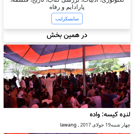
پارادایم و رفاه
سابسکرایب
در همین بخش
لنډه کیسه: واده
چهار شنبه19 جولای 2017
,
lawang