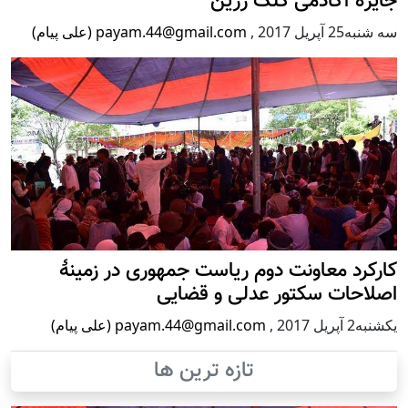
جایزۀ آکادمی کلک زرین
سه شنبه25 آپریل 2017
,
payam.44@gmail.com (علی پیام)
کارکرد معاونت دوم ریاست جمهوری در زمینۀ
اصلاحات سکتور عدلی و قضایی
يكشنبه2 آپریل 2017
,
payam.44@gmail.com (علی پیام)
تازه ترین ها