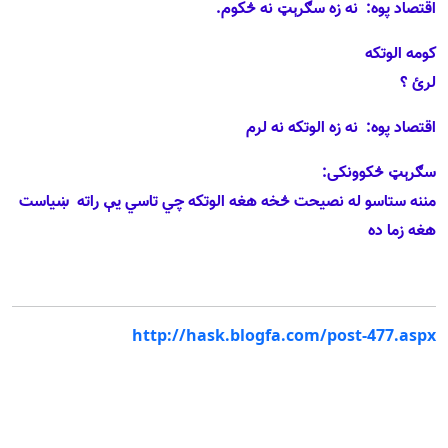
اقتصاد پوه:
نه زه سګرېټ نه څکوم.
کومه الوتکه
لرئ ؟
اقتصاد پوه:
نه زه الوتکه نه لرم
سګرېټ څکوونکى:
مننه ستاسو له نصيحت څخه هغه الوتکه چي تاسي يې راته
ښياست
هغه زما ده
http://hask.blogfa.com/post-477.aspx