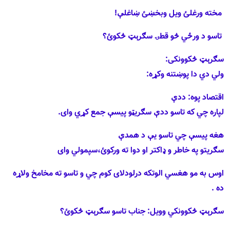
مخته ورغلئ ويل وبخښئ ښاغلې
!
تاسو د ورځي څو قطۍ سګرېټ څکوئ؟
سګرېټ څکوونکى:
ولي دي دا پوښتنه وکړه:
اقتصاد پوه: ددې
لپاره چي که تاسو ددې سګريټو پيسې جمع کړي واى
.
هغه پيسې چي تاسو يې د همدې
سګريتو په خاطر و ډاکتر او دوا ته ورکوئ،سپمولي واى
اوس به مو هغسي الوتکه درلودلاى کوم
چي و
تاسو ته مخامخ ولاړه
ده .
سګرېټ څکوونکي
وويل: جناب تاسو سګرېټ څکوئ؟