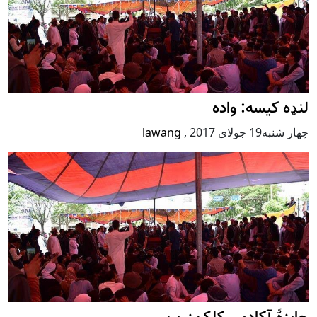
لنډه کیسه: واده
چهار شنبه19 جولای 2017
,
lawang