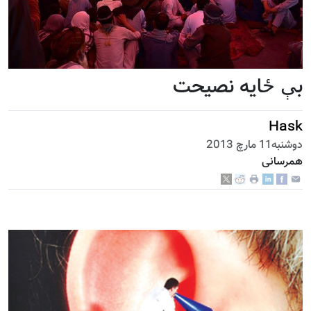
بې ځايه نصيحت
Hask
دوشنبه11 مارچ 2013
همرسانی