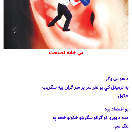
بې ځايه نصيحت
د هوايې ډګر
په ترمينل کي
يو نفر سر پر سر ګران بيه سګريټ
څکول.
يو اقتصاد پوه
دده د ډيرو
او ګرانو سګريټو څکولو څخه په
تنګ سو.