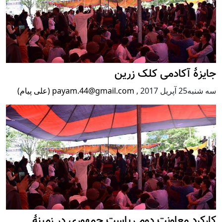
جایزۀ آکادمی کلک زرین
سه شنبه25 آپریل 2017
,
payam.44@gmail.com (علی پیام)
کارکرد معاونت دوم ریاست جمهوری در زمینۀ