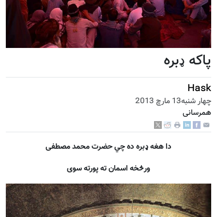
پاکه ډبره
Hask
چهار شنبه13 مارچ 2013
همرسانی
دا هغه ډبره ده چي حضرت محمد مصطفى
ورڅخه اسمان ته پورته سوى