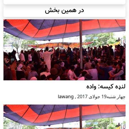
در همین بخش
لنډه کیسه: واده
چهار شنبه19 جولای 2017
,
lawang