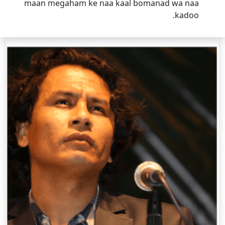
maan megaham ke naa kaal bomanad wa naa
kadoo.