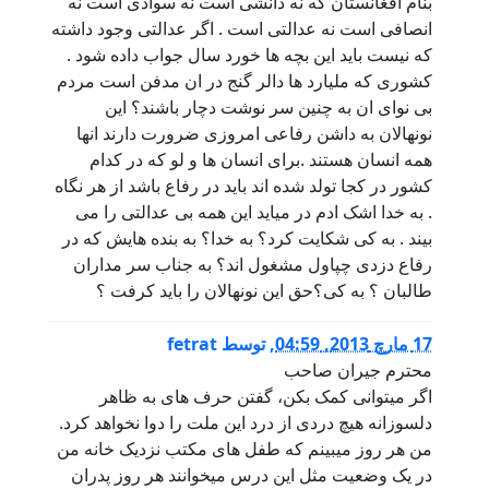
بنام افغانستان که نه دانشی است نه سوادی است نه
انصافی است نه عدالتی است . اگر عدالتی وجود داشته
که نیست باید این بچه ها خورد سال جواب داده شود .
کشوری که ملیارد ها دالر گنج در ان مدفن است مردم
بی نوای ان به چنین سر نوشت دچار باشند؟ این
نونهالان به داشن رفاعی امروزی ضرورت دارند انها
همه انسان هستند .برای انسان ها و لو که در کدام
کشور در کجا تولد شده اند باید در رفاع باشد از هر نگاه
. به خدا اشک ادم در میاید این همه بی عدالتی را می
بیند . به کی شکایت کرد؟ به خدا؟ به بنده هایش که در
رفاع دزدی چپاول مشغول اند؟ به جناب سر مداران
طالبان ؟ به کی؟حق این نونهالان را باید کرفت ؟
17 مارچ 2013, 04:59
,
توسط
fetrat
محترم جیران صاحب
اگر میتوانی کمک بکن، گفتن حرف های به ظاهر
دلسوزانه هیچ دردی از درد این ملت را دوا نخواهد کرد.
من هر روز میبینم که طفل های مکتب نزدیک خانه من
در یک وضعیت مثل این درس میخوانند هر روز پدران