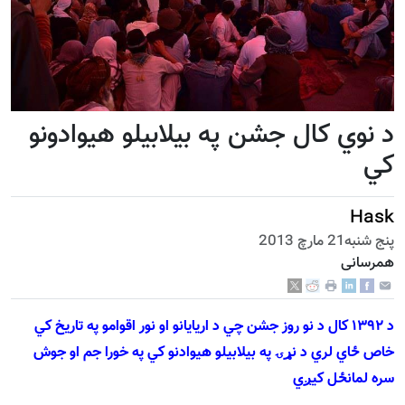
د نوي کال جشن په بيلابيلو هيوادونو
کي
Hask
پنج شنبه21 مارچ 2013
همرسانی
د ١٣٩٢ کال د نو روز جشن چي د اريايانو او نور اقوامو په تاريخ کي
خاص ځاي لري د نړۍ په
بي
لابيلو هيوادنو کي په خورا جم او جوش
سره لمانځل کيږي