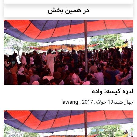
در همین بخش
لنډه کیسه: واده
چهار شنبه19 جولای 2017
,
lawang