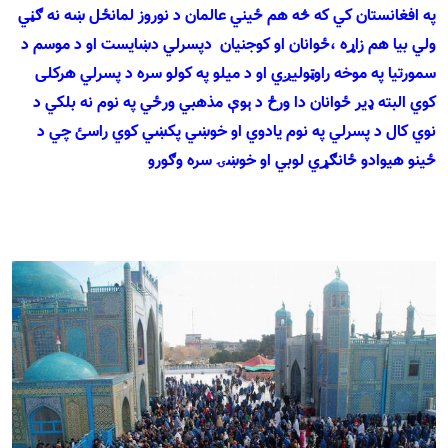
په افغانستان کي که څه هم
ځ
يني عالمان د نوروز لمانځل ښه نه ګڼي
ولي بيا هم زاړه ،ځ
وانان او کوجنيان
دپسرلي دښايست او د موسم د
سمورتيا په موخه راوټوليږي او د ميلو په کولو سره د پسرلي هرکلى
کوي البته ډير ځوانان دا ورځ د ېوې مذهبي ورځي په نوم نه بلکي د
نوي کال د پسرلي په نوم يادوي او خوښي پکښي کوي راسئ چي د
ځينو هيوادو ځانګړي لوبي او خوښۍ سره و
ګورو