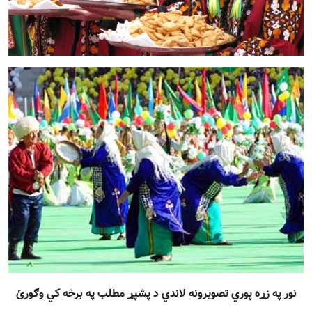
نور په زړه پوري تصويرونه لاندي د پشپړ مطلب په برخه کي وګورئ