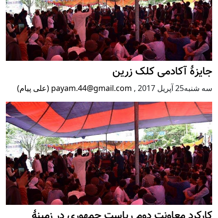
جایزۀ آکادمی کلک زرین
سه شنبه25 آپریل 2017
,
payam.44@gmail.com (علی پیام)
کارکرد معاونت دوم ریاست جمهوری در زمینۀ