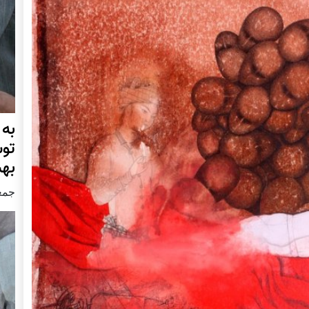
به
تو
به
جمعه30 جنور