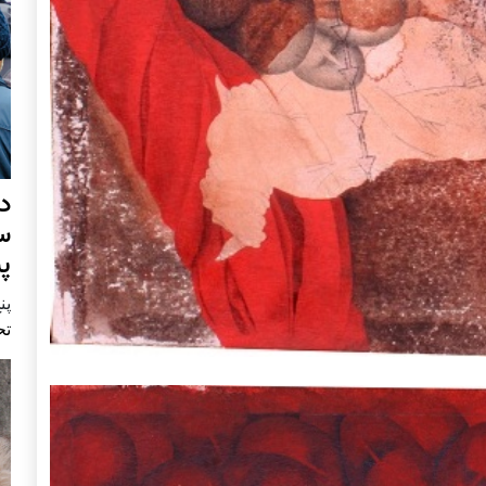
د
س
پ
پنج 
تح