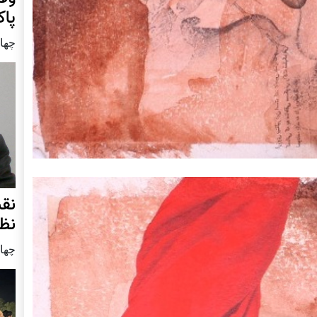
پا
چهار شنب
نق
نظ
چهار شنب