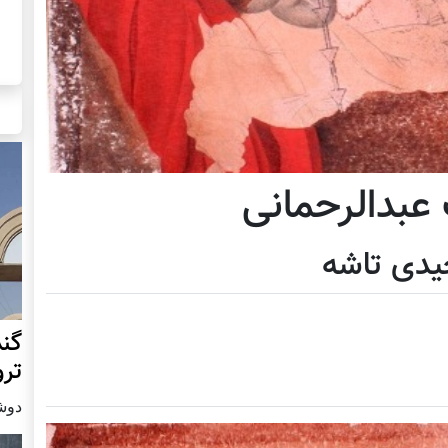
 عبدالرحمانی
یدی تاشه
گند
ترو
دوشنبه19 س