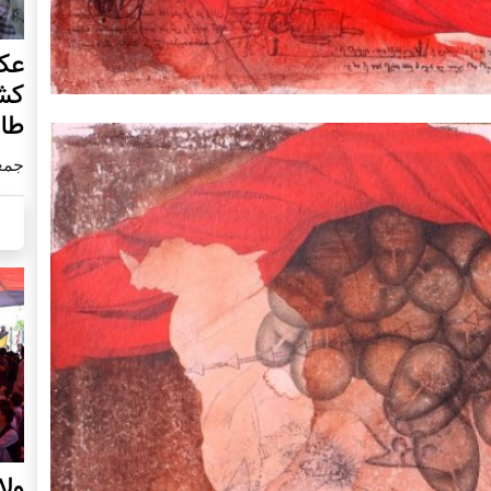
عکس
کش
طال
جمعه25 جولا
ول