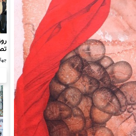
روز
تص
چهار شن