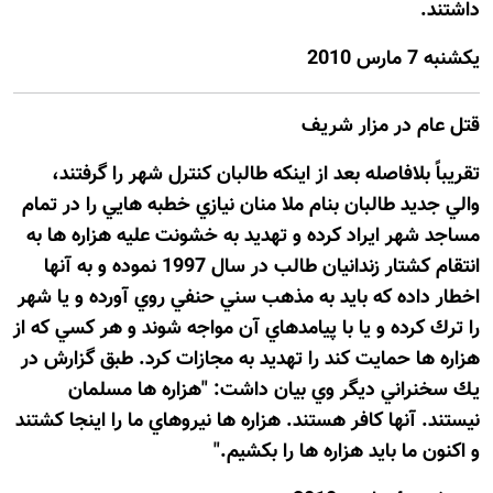
داشتند.
يكشنبه 7 مارس 2010
قتل عام در مزار شریف
تقريباً بلافاصله بعد از اينكه طالبان كنترل شهر را گرفتند،
والي جديد طالبان بنام ملا منان نيازي خطبه هايي را در تمام
مساجد شهر ايراد كرده و تهديد به خشونت عليه هزاره ها به
انتقام كشتار زندانيان طالب در سال 1997 نموده و به آنها
اخطار داده كه بايد به مذهب سني حنفي روي آورده و يا شهر
را ترك كرده و يا با پيامدهاي آن مواجه شوند و هر كسي كه از
هزاره ها حمايت كند را تهديد به مجازات كرد. طبق گزارش در
يك سخنراني ديگر وي بيان داشت: "هزاره ها مسلمان
نيستند. آنها كافر هستند. هزاره ها نيروهاي ما را اينجا كشتند
و اكنون ما بايد هزاره ها را بكشيم."