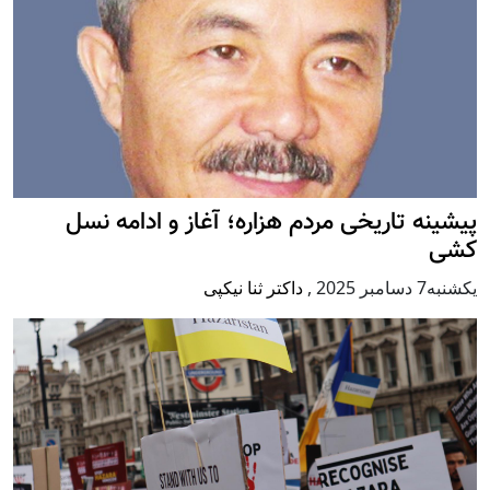
پيشينه تاريخی مردم هزاره؛ آغاز و ادامه نسل
کشی
يكشنبه7 دسامبر 2025
,
داکتر ثنا نیکپی