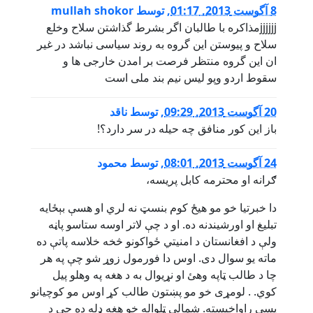
8 آگوست 2013, 01:17
,
توسط
mullah shokor
jjjjjjمذاکره با طالبان اگر بشرط گذاشتن سلاح وخلع
سلاح و پیوستن این گروه به روند سیاسی نباشد در غیر
ان این گروه منتظر فرصت بر امدن خارجی ها و
سقوط اردو وپو لیس نیم بند ملی است
20 آگوست 2013, 09:29
,
توسط
ناقد
باز این کور منافق چه حیله در سر دارد؟!
24 آگوست 2013, 08:01
,
توسط
محمود
ګرانه او محترمه کابل پریسه،
دا خبرتیا خو مو هیځ کوم بنسټ نه لري او هسې بېځایه
تبلیغ او اورشیندنه ده. او د چې لاتر اوسه ستاسو پاڼه
ولې د افغانستان د امنیتي ځواکونو څخه خلاسه پاتې ده
ماته یو سوال دی. اوس دا فورمول زوړ شو چې په هر
چا د طالب ټاپه وهئ او نړیوال به د هغه په وهلو پیل
کوي. . لومړی خو مو پښتون طالب کړ اوس مو کوچيانو
پسې راواخیسته. شمالي ټلواله خو هغه ډله ده چې د