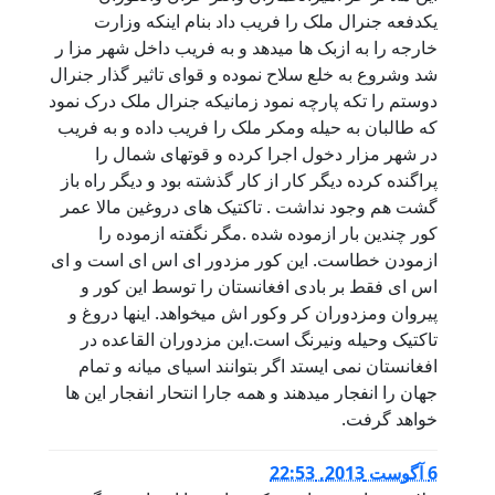
یکدفعه جنرال ملک را فریب داد بنام اینکه وزارت
خارجه را به ازبک ها میدهد و به فریب داخل شهر مزا ر
شد وشروع به خلع سلاح نموده و قوای تاثیر گذار جنرال
دوستم را تکه پارچه نمود زمانیکه جنرال ملک درک نمود
که طالبان به حیله ومکر ملک را فریب داده و به فریب
در شهر مزار دخول اجرا کرده و قوتهای شمال را
پراگنده کرده دیگر کار از کار گذشته بود و دیگر راه باز
گشت هم وجود نداشت . تاکتیک های دروغین مالا عمر
کور چندین بار ازموده شده .مگر نگفته ازموده را
ازمودن خطاست. این کور مزدور ای اس ای است و ای
اس ای فقط بر بادی افغانستان را توسط این کور و
پیروان ومزدوران کر وکور اش میخواهد. اینها دروغ و
تاکتیک وحیله ونیرنگ است.این مزدوران القاعده در
افغانستان نمی ایستد اگر بتوانند اسیای میانه و تمام
جهان را انفجار میدهند و همه جارا انتحار انفجار این ها
خواهد گرفت.
6 آگوست 2013, 22:53