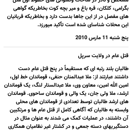
مشخص و نادر در ساحات ولسوالی های خطوط اول مثل
بگرامی، کلکان، قره باغ و میر بچه کوت بخاطریکه گواهی
های مفصل در از این جاها بدست دارد و بخاطریکه قربانیان
این محلات شناسای شده است تأکید میورزد.
پنج شنبه 11 مارس 2010
قتل عام در ولايت سرپل
طالبان بلند رتبه ای که مستقیماً در پنج قتل عام دست
داشتند عبارتند از: ملا عبدالمنان حنفی، قوماندان خط اول،
امین الله امین، معاون وی، ملا عبدالستار لنگ، یک قوماندان
ارشد، ملا ولی جان، یک والی و قوماندان ساحوی. قوماندان
های ارشد طالبان توسط تعدادی از قوماندان های محلی
وابسته به طالبان که آگاهی کامل از قتل عام ها و مرتکبین
آن داشتند، در عملیات کمک می شدند به عنوان مثال در
دستگیریهای دسته جمعی و در کشتار غیر نظامیان همکاری