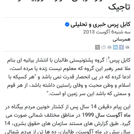
تاجیک
کابل پرس خبری و تحلیلی
سه شنبه6 آگوست 2013
همرسانی
?
کابل پرس
: گروه پشتونیستی طالبان با انتشار بیانیه ای بنام
ملا عمر رهبر این گروه که معلوم نیست زنده یا مرده است،
ادعا کرده که در پی انحصار قدرت نمی باشد و "هر کسیکه با
اسلام و وطن محبت و وفای راستین داشته باشد، از هر قوم
و سمتی که باشد این سر زمین او است."
این پیام دقیقن 14 سال پس از کشتار خونین مردم بیگناه در
ماه آگوست سال 1999
در مناطق مختلف شمالی صورت می
گیرد. طبق گزارش های مستند سازمان های حقوق بشری، 14
سال پیش در ماه آگوست، طالبان، ده ها تن از مردم شمالی