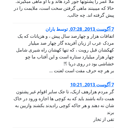
ملا عمر را پشتونها جور کرد هاند و با او ماهی میگیرند.
حالا که میبینند ماهی گرفتن سخت است، ملایمت را در
پیش گرفته اند. چه جالب.
7 آگوست 2013, 07:28
,
توسط
باران
اتفاقات هزار و چهارصد سال پیش ، و هزیانات که یک
مردک عرب از زبان آفریده گار چهار صد میلیار
کهکشان قبل رویت ، که تنها کهشان راه شیری شامل
چهار هزار میلیارد ستاره است و این آفتاب ما چو
خشاشی بود در روی دریا ؟!
بر هر چه حرف مفت است لعنت ...
7 آگوست 2013, 10:21
گر مردم هزارهف ازبک، تا جک سایر اقوام غیر پشتون
همت داته باشند باید که به کوچی ها اجازه ورود در خاک
شان نه دهند و هر جاکه کوچی رادیدند بکشند وازبین به
برند
تقی از تخار