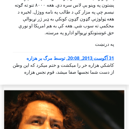
پښتون په وینو یې لاس سره دي. هغه ۸۰۰۰ تنو ته ګوته
نیسم چې په مزار کې د طالب په نامه ووژل. لخیره د
هغه ټولوژنې ګډون ګډون کونکي به ډیر ژر نړیوالې
محکمې ته سوب شي. هغه کې به هم امریکا او نورې
حق غوښتونکو نړیوالو ادارو په مرسته.
په درنښت
31 آگوست 2013, 20:08
,
توسط
مرگ بر هزاره
كاشكي هزاره خر را ميكشت و ختم ميكرد كه اين وطن
از دست شما نجسها صفا ميشد، قوم نجس هزاره