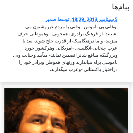
پيام‌ها
5 سپتامبر 2013, 18:29
,
توسط
ضمیر
اوغانی بی ناموس - وقتی با مردم غیر پشتون می
نشینند -از فرهنگ برادری- همخونی - وهموطنی حرف
میزنند- واما درهنگامیکه از قدرت خلح شوند- بعد با
عرب -پنجابی-انگلیسی -امریکایی وهرکشور خورد
وبزرگیکه منافع شانرا تضمین نمایند- میآیند وجنایت وبی
ناموسی براه میاندازند وزنهای هموطن وبرادر خود را
دراختیار پاکستانی -وعرب میگذارند.