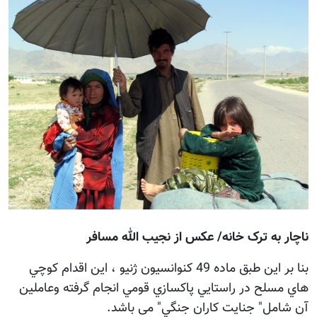
ناچار به ترک خانه/ عکس از نجيب الله مسافر
بنا بر اين طبق ماده 49 كنوانسيون ژنيو ، اين اقدام كوچي
هاي مسلح در راستايي پاكسازي قومي انجام گرفته وعاملين
آن شامل" جنايت كاران جنگي" می باشد.