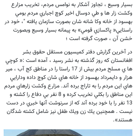
بسيار وسيع ، تجاوز آشكار به نوامس مردم، تخريب مزارع
وكشت زار ها و طي دوسال اخير كوچ اجباري مردم بومي
بهسود از خانه وكا شانه شان بصورت سازمان يافته "، خود در
راستايي« پاكسازي قومي» به پيمانه بسيار وسيع وبصورت
خشن آن ، صورت گرفته است ؛
در آخرين گزارش دفتر كميسيون مستقل حقوق بشر
افغانستان كه روز گذشته به نشر رسيد ، آمده است :« كوچي
ها ي مسلح مردم بيش از 17 راستا را در مناطق كج آب ، مير
هزار و دايمرداد بهسود از خانه هاي شان كوچ داده ودارايي
هاي اين مردم را به تاراج برده آند. مزارع وكشت زارهاي مردم
اين مناطق را بكلي تخريب كرده و 8 نفر بي دفاع را كشته و
13 نفر را با خود برده آند كه از سرنوشت آنها خبري در دست
نيست . همچنين يك زن ويك طفل نيز شامل كشته شدگان
هستند».