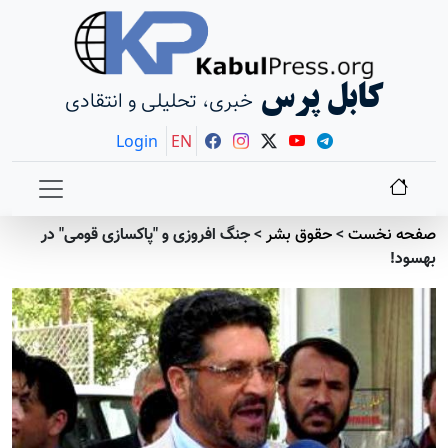
کابل پرس
خبری، تحلیلی و انتقادی
Login
EN
صفحه نخست
>
حقوق بشر
>
جنگ افروزی و "پاكسازی قومی" در
بهسود!