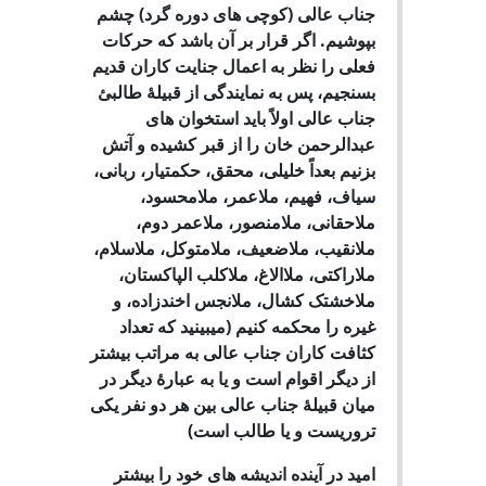
جناب عالی (کوچی های دوره گرد) چشم
بپوشیم. اگر قرار بر آن باشد که حرکات
فعلی را نظر به اعمال جنایت کاران قدیم
بسنجیم، پس به نمایندگی از قبیلۀ طالبئ
جناب عالی اولاً باید استخوان های
عبدالرحمن خان را از قبر کشیده و آتش
بزنیم بعداً خلیلی، محقق، حکمتیار، ربانی،
سیاف، فهیم، ملاعمر، ملامحسود،
ملاحقانی، ملامنصور، ملاعمر دوم،
ملانقیب، ملاضعیف، ملامتوکل، ملاسلام،
ملاراکتی، ملاالاغ، ملاکلب الپاکستان،
ملاخشتک کشال، ملانجس اخندزاده، و
غیره را محکمه کنیم (میبینید که تعداد
کثافت کاران جناب عالی به مراتب بیشتر
از دیگر اقوام است و یا به عبارۀ دیگر در
میان قبیلۀ جناب عالی بین هر دو نفر یکی
تروریست و یا طالب است)
امید در آینده اندیشه های خود را بیشتر