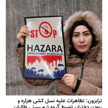
ترابزون: تظاهرات علیه نسل کشی هزاره و
ربودن دختران توسط گروه تروریستی طالبان