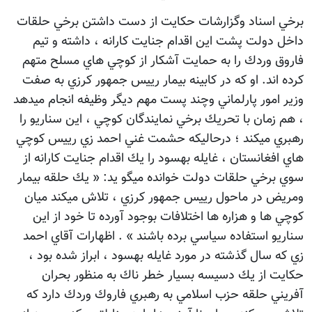
برخي اسناد وگزارشات حكايت از دست داشتن برخي حلقات
داخل دولت پشت اين اقدام جنايت كارانه ، داشته و تيم
فاروق وردك را به حمايت آشكار از كوچي هاي مسلح متهم
كرده اند. او كه در كابينه بيمار رييس جمهور كرزي به صفت
وزير امور پارلماني وچند پست مهم ديگر وظيفه انجام ميدهد
، هم زمان با تحريك برخي نمايندگان كوچي ، اين سناريو را
رهبري ميكند ؛ درحاليكه حشمت غني احمد زي رييس كوچي
هاي افغانستان ، غايله بهسود را يك اقدام جنايت كارانه از
سوي برخي حلقات دولت خوانده ميگو يد: « يك حلقه بيمار
ومريض در ماحول رييس جمهور كرزي ، تلاش ميكند ميان
كوچي ها و هزاره ها اختلافات بوجود آورده تا خود از اين
سناريو استفاده سياسي برده باشند » . اظهارات آقاي احمد
زي كه سال گذشته در مورد غايله بهسود ، ابراز شده بود ،
حكايت از يك دسيسه بسيار خطر ناك به منظور بحران
آفريني حلقه حزب اسلامي به رهبري فاروك وردك دارد كه