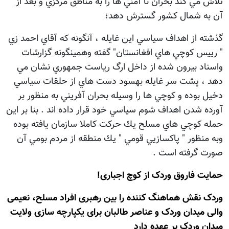
تلاش مي كند بحران نا آمني ها را به مناطق مركزي و بعد از
آن به شمال كشور گسترش دهد؛
گذشته از اهداف سياسي اين غايله ، آنگونه كه آقاي احمد زي
" رييس كوچي هاي افغانستان" گفته وهمينگونه گزارشات
واسناد بيرون شده از داخل ارگ رياست جمهوري نشان مي
دهد ، پشت سر غايله بهسود دست هاي از حلقات سياسي
دخيل بوده و كوچي ها را وسيله بحران آفريني به منظور بر
آورده شدن اهداف شوم سياسي خود قرار داده اند . بنا بر اين
حمله كوچي هاي مسلح يك حركت كاملا سازمان يافته بوده
وبه منظور " پاكسازيي قومي " يك منطقه از مردم بومي آن
صورت گرفته است .
حمايت فاروق وردک از کوچ اجباری!
وردک نقش هماهنگ کننده را بين رهبری افراد مسلح، نعيمی
والی ميدان وردک و عناصر طالبان برای يکپارچه سازی ولايت
ميدان وردک بر عهده دارد