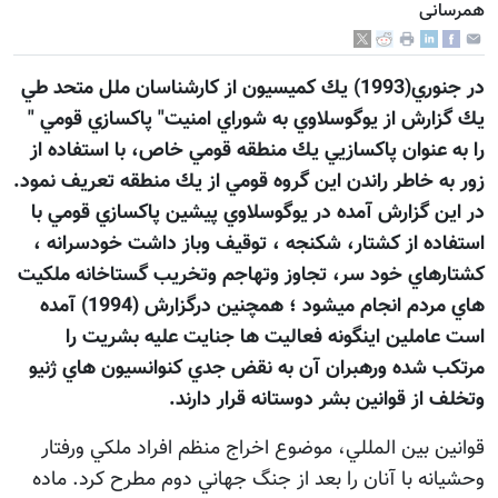
همرسانی
در جنوري(1993) يك كميسيون از كارشناسان ملل متحد طي
يك گزارش از يوگوسلاوي به شوراي امنيت" پاكسازي قومي "
را به عنوان پاكسازيي يك منطقه قومي خاص، با استفاده از
زور به خاطر راندن اين گروه قومي از يك منطقه تعريف نمود.
در اين گزارش آمده در يوگوسلاوي پيشين پاكسازي قومي با
استفاده از كشتار، شكنجه ، توقيف وباز داشت خودسرانه ،
كشتارهاي خود سر، تجاوز وتهاجم وتخريب گستاخانه ملكيت
هاي مردم انجام ميشود ؛ همچنين درگزارش (1994) آمده
است عاملين اينگونه فعاليت ها جنايت عليه بشريت را
مرتكب شده ورهبران آن به نقض جدي كنوانسيون هاي ژنيو
وتخلف از قوانين بشر دوستانه قرار دارند.
قوانين بين المللي، موضوع اخراج منظم افراد ملكي ورفتار
وحشيانه با آنان را بعد از جنگ جهاني دوم مطرح كرد. ماده