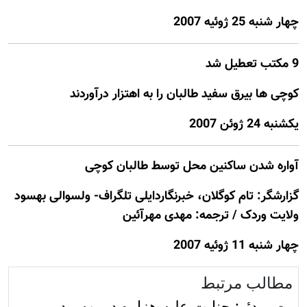
چهار شنبه 25 ژوئيه 2007
9 مکتب تعطيل شد
کوچی ها بيرق سفيد طالبان را به اهتزار درآوردند
يكشنبه 24 ژوئن 2007
آواره شدن ساکنین محل توسط طالبان کوچی
گزارشگر: تام کوگلان، خبرنگاردایلی تلگراف- ولسوالی بهسود
ولایت وردک / ترجمه: مهدی مهرآئین
چهار شنبه 11 ژوئيه 2007
مطالب مرتبط
ویدئو: جنایت علیه هزاره در بهسود