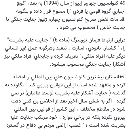
49 كنوانسيون چهارم ژنيو از سال (1994) به بعد، "كوچ
اجباري گروه قومي يا فردي "را ممنوع قرار داده واينگونه
اقدامات نقض صريح كنوانسيون چهارم ژنيو( جنايت جنگي با
جديت خاص ) محسوب مي شود .
دراين ارتباط فرمان نورمبرگ (ماده 6) " جنايت عليه بشريت"
را، " كشتار، نابودي، اسارت ، تبعيد وهرگونه عمل غير انساني
ديگر عليه افراد ملكي،" تعريف كرده و جابجاي افراد ملكي نيز
آشكارا جنايت جنگي محسوب ميشود.
افغانستان بيشترين كنوانسيون هاي بين المللي را امضاء
كرده و متعهد شده است از اين قوانين پيروي كند ؛ نگارنده به
گذشته ( جنايت آشكار عليه بشريت توسط طالبان) بر نمي
گردد . اگر به شش سال اخير بعد از اجلاس بن كمي دقت
شود در مقاطع مختلف ، اين كشور از قوانين بين المللي
پيروي نكرده بلكه در برخي موارد ، خود مرتكب جنايت عليه
بشريت شده است ؛ " غصب اراضي مردم بي دفاع در گستره