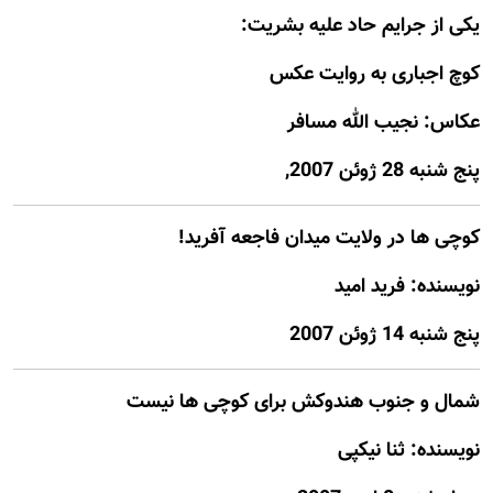
يکی از جرايم حاد عليه بشريت:
کوچ اجباری به روايت عکس
عکاس: نجيب الله مسافر
پنج شنبه 28 ژوئن 2007,
کوچی ها در ولايت ميدان فاجعه آفريد!
نويسنده: فريد اميد
پنج شنبه 14 ژوئن 2007
شمال و جنوب هندوکش برای کوچی ها نیست
نويسنده: ثنا نیکپی