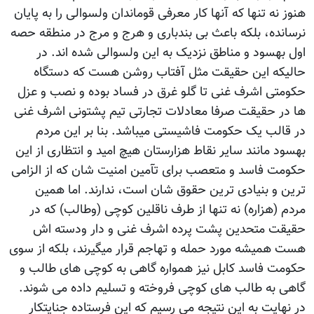
هنوز نه تنها که آنها کار معرفی قوماندان ولسوالی را به پایان
نرسانده، بلکه باعث بی بندباری و هرج و مرج در منطقه حصه
اول بهسود و مناطق نزدیک به این ولسوالی شده اند. در
حالیکه این حقیقت مثل آفتاب روشن هست که دستگاه
حکومتی اشرف غنی تا گلو غرق در فساد بوده و نصب و عزل
ها در حقیقت صرفا معادلات تجارتی تیم پشتونی اشرف غنی
در قالب یک حکومت فاشیستی میباشد. بنا بر این مردم
بهسود مانند سایر نقاط هزارستان هیچ امید و انتظاری از این
حکومت فاسد و متعصب برای تآمین امنیت شان که از الزامی
ترین و بنیادی ترین حقوق شان است، ندارند. اما همین
مردم (هزاره) نه تنها از طرف ناقلین کوچی (وطالب) که در
حقیقت متحدین پشت پرده اشرف غنی و دار ودسته اش
هست همیشه مورد حمله و تهاجم قرار میگیرند، بلکه از سوی
حکومت فاسد کابل نیز همواره گاهی به کوچی های طالب و
گاهی به طالب های کوچی فروخته و تسلیم داده می شوند.
در نهایت به این نتیجه می رسیم که این فرستاده جنایتکار