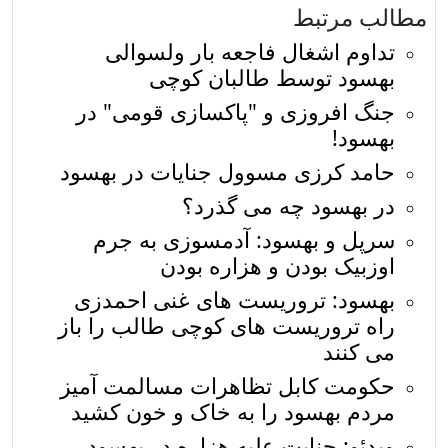
مطالب مرتبط
تداوم اشغال فاجعه بار ولسوالی
بهسود توسط طالبان کوچی
جنگ افروزی و "پاكسازی قومی" در
بهسود!
حامد کرزی مسوول جنایات در بهسود
در بهسود چه می گذرد؟
سرپل و بهسود: آدمسوزی به جرم
اوزبیک بودن و هزاره بودن
بهسود: تروریست های غنی احمدزی
راه تروریست های کوچی طالب را باز
می کنند
حکومت کابل تظاهرات مسالمت آمیز
مردم بهسود را به خاک و خون کشید
ویدئو: جنایت علیه هزاره در بهسود