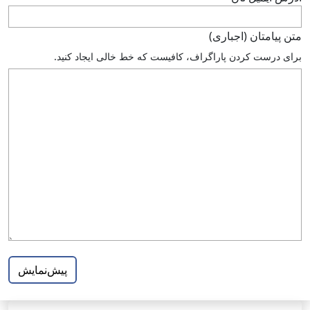
متن پيامتان (اجباری)
براى درست كردن پاراگراف، كافيست كه خط خالى ايجاد كنيد.