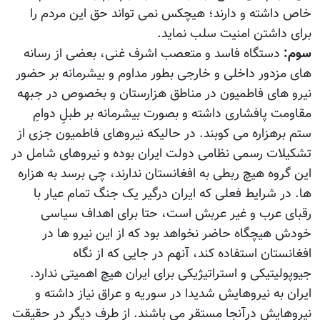
خاص داشته و دارند؛ هیچکس نمی تواند حق این مردم را
برای داشتن امنیت سلب نماید.
سوم:
دستگاه فاسد و متعصب اشرف غنی، بعضی از رسانه
های مزدور داخلی و خارجی بطور مداوم و بیشرمانه بر حضور
نیرو های فاطمیون در مناطق هزارستان و بخصوص در جبهه
مقاومت پافشاری داشته و بصورت بیشرمانه بر طبلِ دوامِ
ستم برهزاره می کوبند. در حالیکه نیروهای فاطمیون جزی از
تشکیلات رسمی نظامی دولت ایران بوده و نیروهای شامل در
این گروه هیچ ربطی به افغانستان ندارند، چی برسد به هزاره
ها. در شرایط فعلی که ایران درگیر یک جنگ تمام عیار با
رقبای عرب و غیر عربش است، حتا برای اهداف سیاسی
خودش هیچگاه حاضر نخواهد بود که از این نیرو ها در
افغانستان استفاده کند، آنهم در جایی که از نگاه
جیوپولیتیکی و استراتیژیکی برای ایران هیچ اهمیتی ندارد.
ایران به نیروهایش شدیدا در سوریه و عراق نیاز داشته و
نیروهایش درآنجا مستقر می باشند. از طرف دیگر در حقیقت