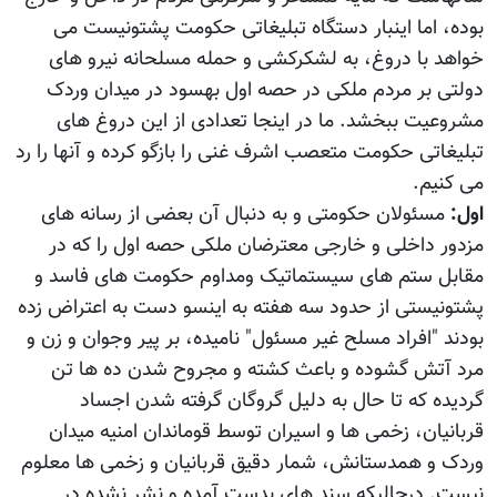
بوده، اما اینبار دستگاه تبلیغاتی حکومت پشتونیست می
خواهد با دروغ، به لشکرکشی و حمله مسلحانه نیرو های
دولتی بر مردم ملکی در حصه اول بهسود در میدان وردک
مشروعیت ببخشد. ما در اینجا تعدادی از این دروغ های
تبلیغاتی حکومت متعصب اشرف غنی را بازگو کرده و آنها را رد
می کنیم.
اول:
مسئولان حکومتی و به دنبال آن بعضی از رسانه های
مزدور داخلی و خارجی معترضان ملکی حصه اول را که در
مقابل ستم های سیستماتیک ومداوم حکومت های فاسد و
پشتونیستی از حدود سه هفته به اینسو دست به اعتراض زده
بودند "افراد مسلح غیر مسئول" نامیده، بر پیر وجوان و زن و
مرد آتش گشوده و باعث کشته و مجروح شدن ده ها تن
گردیده که تا حال به دلیل گروگان گرفته شدن اجساد
قربانیان، زخمی ها و اسیران توسط قوماندان امنیه میدان
وردک و همدستانش، شمار دقیق قربانیان و زخمی ها معلوم
نیست. درحالیکه سند های بدست آمده و نشر نشده در