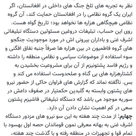
نظر به تجربه های تلخ جنگ های داخلی در افغانستان، اگر
ایران یک گروه نظامی را در افغانستان حمایت کند، آن گروه
نظامی هیچگاهی هزاره ها نخواهد بود؛ تاریخ گواه هست.
روی این حساب، تبلیغات دروغین مسئولین دستگاه تبلیغاتی
اشرف غنی و باداران بیرونی اش در مورد موجودیت جنگجو
های گروه فاطمیون در بین هزاره ها صرفاً جنبه نفاق افگنی و
سوء استفاده از موضوعات سیاسی و نظامیِ منطقه را داشته
و رژیم فاسد پشتونیزم از آن برای مشروعیت بخشیدن به
کشتارهزاره های بی گناه و صلحدوست استفاده می کند و
بس. ناگفته نماند که گزارش های فراوان حاکی از حضور نیرو
های پشتون وابسته به گلبدین حکمتیار در صفوف داعش در
سوریه موجود می باشد که دستگاه تبلیغاتی فاشیزم پشتون
سعی در کم اهمیت نشان دادن آن دارد.
چهارم:
از مدت چند هفته به این سو نیرو های مزدور دستگاه
اشرف غنی به بهانه معرفی نمون قوماندان حصه اول بهسود با
تمام قوا و تجهیزات در منطقه رفته و با گذشت چند هفته،