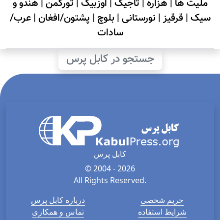
ملیت ها
|
هزاره
|
تاجیک
|
اوزبیک
|
تورکمن
|
هندو و
سیک
|
قرقیز
|
نورستانی
|
بلوچ
|
پشتون/افغان
|
عرب/
سادات
جستجو در کابل پرس
کابل پرس
© 2004 - 2026
All Rights Reserved.
حریم شخصی
درباره کابل پرس
شرایط استفاده
تماس و همکاری