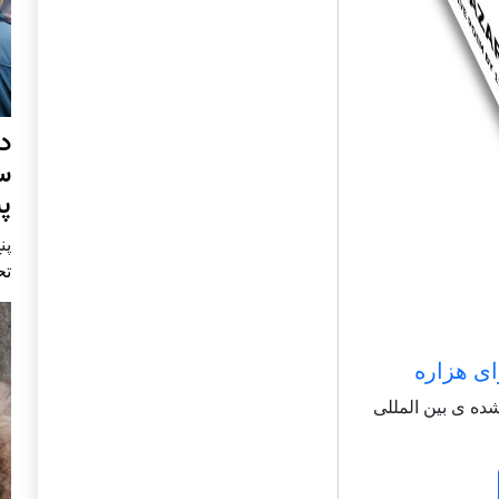
د
س
پ
پنج 
تح
ای هزاره
شاعر شناخته شده ی بین المللی