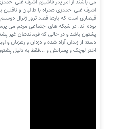
می باشند از امر پدر فاشیزم اشرف غنی احمد
اشرف غنی احمدزی همراه با طالبان و ناقلین بل
قیصاری است که بارها قصد ترور ژنرال دوستم ره
بوده اند. در شبکه های اجتماعی مردم می پرس
پشتون باشد و در حالی که فرماندهان غیر پش
دسته از زندان آزاد شده و دزدان و رهزنان و ا
اختر لوچک و پسرانش و ...فقط به دلیل پشتون
Video
Player