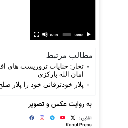
Total
Current
02:59
00:00
duration
time
مطالب مرتبط
تخار: جنایات تروریست های اف
امان الله بارکزی
پلار خودترقانی خود را پلار صل
به روایت عکس و تصویر
آنلاین :
Kabul Press