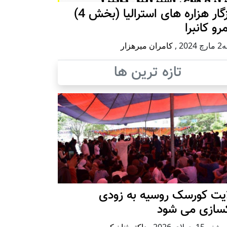
روزگار هزاره های استرالیا (بخش 4)
رو کانبرا
2024
,
کامران میرهزار
تازه ترین ها
ایت کورسک روسیه به زودی
کسازی می شود
ه15 جولای 2026
,
داکتر ثنا نیکپی