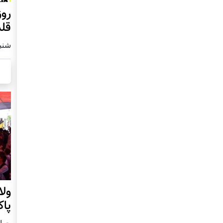
قلم
شنبه2 مارچ 
ول
پا
چهار شنب