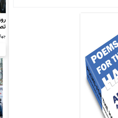
روز
تص
چهار شن