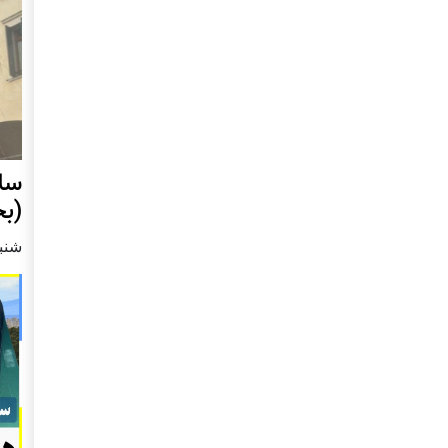
سل
(بخش 1):
شنبه2 مارچ 